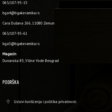
063/107-95-15
bga4@bgakeramika.rs
Cara Dušana 266, 11080 Zemun
063/107-95-61
bga3@bgakeramika.rs
Magacin
Dunavska 85, Viline Vode Beograd
PODRŠKA
Uslovi korišćenja i politika privatnosti