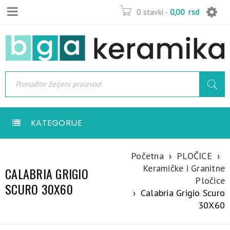
0 stavki
-
0,00
rsd
KATEGORIJE
Početna
›
PLOČICE
›
Keramičke i Granitne
CALABRIA GRIGIO
Pločice
SCURO 30X60
›
Calabria Grigio Scuro
30X60