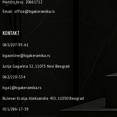
Matični broj: 20661712
Email:
office@bgakeramika.rs
KONTAKT
063/107-95-61
bgaonline@bgakeramika.rs
Jurija Gagarina 32, 11073 Novi Beograd
062/220-334
bga1@bgakeramika.rs
Bulevar Kralja Aleksandra 433, 11050 Beograd
011/286-17-39