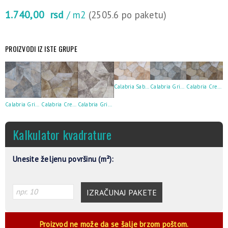
1.740,00
rsd
/ m2
(2505.6 po paketu)
PROIZVODI IZ ISTE GRUPE
Calabria Sabbia 30X60
Calabria Grigio 30X60
Calabria Crema 30X60
Calabria Grigio 33X33
Calabria Crema 33X33
Calabria Grigio Scuro 33X33
Kalkulator kvadrature
Unesite željenu površinu (m²):
IZRAČUNAJ PAKETE
Proizvod ne može da se šalje brzom poštom.