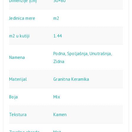
Dimenzije (cm)
30×60
Jedinica mere
m2
m2 u kutiji
1.44
Podna
,
Spoljašnja
,
Unutrašnja
,
Namena
Zidna
Materijal
Granitna Keramika
Boja
Mix
Tekstura
Kamen