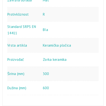
Završna obrada
Mat
Protivkliznost
R
Standard SRPS EN
BIa
14411
Vrsta artikla
Keramička pločica
Proizvođač
Zorka keramika
Širina (mm)
300
Dužina (mm)
600