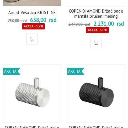
COPEN DIAMOND Držač bade
Armal Vešalica KRISTINE
mantila brušeni mesing
638,00
rsd
750,00
rsd
2.231,00
rsd
2.479,00
rsd
AKCIJA - 15%
AKCIJA - 10%
AKCIJA
AKCIJA
COPEN DIAMOND Držač bade
COPEN DIAMOND Držač bade