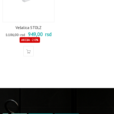
Vešalica STOLZ
949,00
rsd
1.186,00
rsd
AKCIJA - 20%