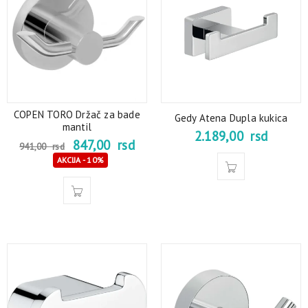
COPEN TORO Držač za bade
Gedy Atena Dupla kukica
mantil
2.189,00
rsd
847,00
rsd
941,00
rsd
AKCIJA - 10%