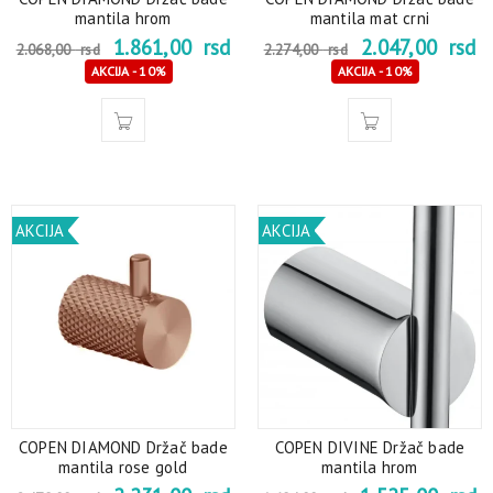
mantila hrom
mantila mat crni
1.861,00
rsd
2.047,00
rsd
2.068,00
rsd
2.274,00
rsd
AKCIJA - 10%
AKCIJA - 10%
AKCIJA
AKCIJA
COPEN DIAMOND Držač bade
COPEN DIVINE Držač bade
mantila rose gold
mantila hrom