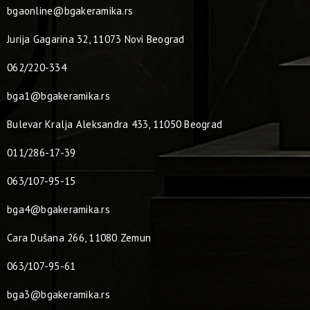
bgaonline@bgakeramika.rs
Jurija Gagarina 32, 11073 Novi Beograd
062/220-334
bga1@bgakeramika.rs
Bulevar Kralja Aleksandra 433, 11050 Beograd
011/286-17-39
063/107-95-15
bga4@bgakeramika.rs
Cara Dušana 266, 11080 Zemun
063/107-95-61
bga3@bgakeramika.rs