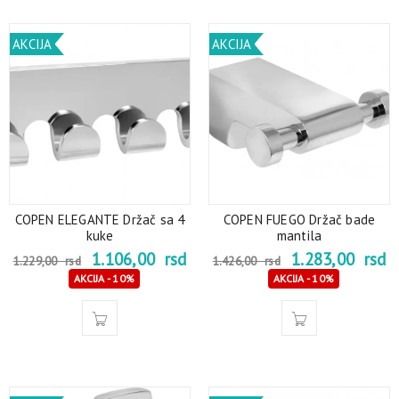
AKCIJA
AKCIJA
COPEN ELEGANTE Držač sa 4
COPEN FUEGO Držač bade
kuke
mantila
1.106,00
rsd
1.283,00
rsd
1.229,00
rsd
1.426,00
rsd
AKCIJA - 10%
AKCIJA - 10%