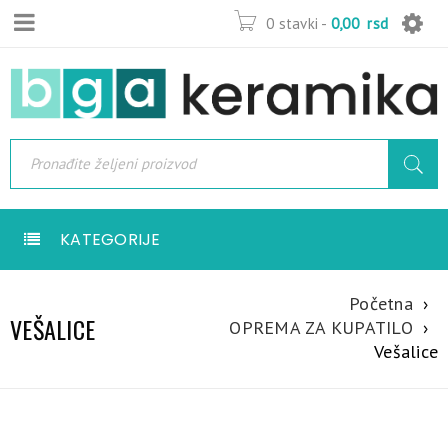
0 stavki
-
0,00
rsd
KATEGORIJE
Početna
›
VEŠALICE
OPREMA ZA KUPATILO
›
Vešalice