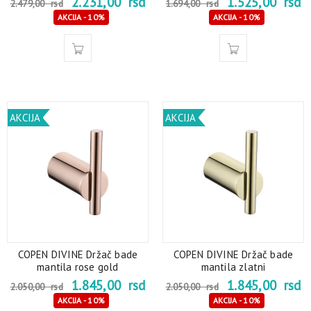
2.231,00
rsd
1.525,00
rsd
2.479,00
rsd
1.694,00
rsd
AKCIJA - 10%
AKCIJA - 10%
AKCIJA
AKCIJA
COPEN DIVINE Držač bade
COPEN DIVINE Držač bade
mantila rose gold
mantila zlatni
1.845,00
rsd
1.845,00
rsd
2.050,00
rsd
2.050,00
rsd
AKCIJA - 10%
AKCIJA - 10%