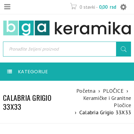
0 stavki
-
0,00
rsd
KATEGORIJE
Početna
›
PLOČICE
›
CALABRIA GRIGIO
Keramičke i Granitne
33X33
Pločice
›
Calabria Grigio 33X33