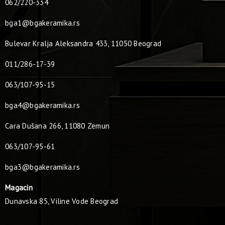
062/220-334
bga1@bgakeramika.rs
Bulevar Kralja Aleksandra 433, 11050 Beograd
011/286-17-39
063/107-95-15
bga4@bgakeramika.rs
Cara Dušana 266, 11080 Zemun
063/107-95-61
bga3@bgakeramika.rs
Magacin
Dunavska 85, Viline Vode Beograd