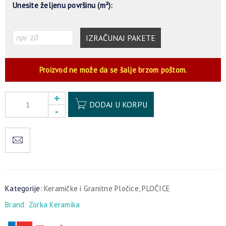
Unesite željenu površinu (m²):
IZRAČUNAJ PAKETE
Proizvod ne može da se šalje brzom poštom.
Alternative:
DODAJ U KORPU
Kategorije:
Keramičke i Granitne Pločice
,
PLOČICE
Brand:
Zorka Keramika