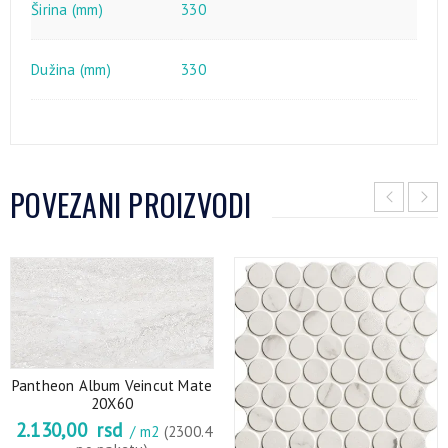
Širina (mm)
330
Dužina (mm)
330
POVEZANI PROIZVODI
Pantheon Album Veincut Mate
20X60
2.130,00
rsd
/ m2
(2300.4