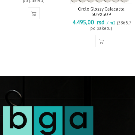
po paketu)
Circle Glossy Calacatta
30.9X30.9
4.495,00
rsd
/ m2
(3865.7
po paketu)