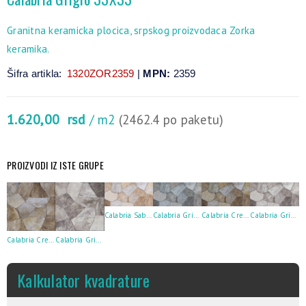
Granitna keramicka plocica, srpskog proizvodaca Zorka
keramika.
Šifra artikla:
1320ZOR2359
|
MPN:
2359
1.620,00
rsd
/ m2
(2462.4 po paketu)
PROIZVODI IZ ISTE GRUPE
Calabria Sabbia 30X60
Calabria Grigio 30X60
Calabria Crema 30X60
Calabria Grigio Scuro 30X60
Calabria Crema 33X33
Calabria Grigio Scuro 33X33
Kalkulator kvadrature