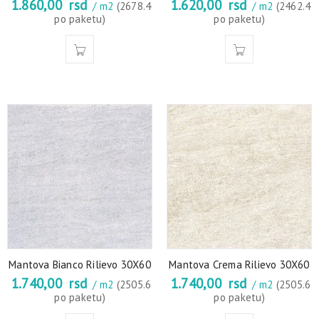
1.860,00
rsd
1.620,00
rsd
/ m2
(2678.4
/ m2
(2462.4
po paketu)
po paketu)
Mantova Bianco Rilievo 30X60
Mantova Crema Rilievo 30X60
1.740,00
rsd
1.740,00
rsd
/ m2
(2505.6
/ m2
(2505.6
po paketu)
po paketu)