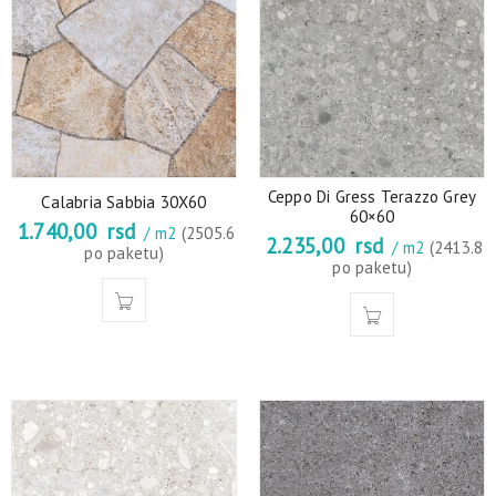
Ceppo Di Gress Terazzo Grey
Calabria Sabbia 30X60
60×60
1.740,00
rsd
/ m2
(2505.6
2.235,00
rsd
/ m2
(2413.8
po paketu)
po paketu)