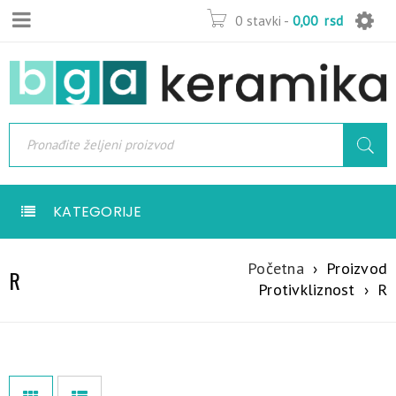
0 stavki
-
0,00
rsd
KATEGORIJE
Početna
›
Proizvod
R
Protivkliznost
›
R