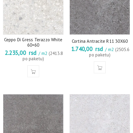
Ceppo Di Gress Terazzo White
Cortina Antracite R11 30X60
60×60
1.740,00
rsd
/ m2
(2505.6
2.235,00
rsd
/ m2
(2413.8
po paketu)
po paketu)