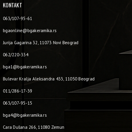
KONTAKT
063/107-95-61
bgaonline@bgakeramika.rs
Jurija Gagarina 32, 11073 Novi Beograd
062/220-334
bga1@bgakeramika.rs
Bulevar Kralja Aleksandra 433, 11050 Beograd
011/286-17-39
063/107-95-15
bga4@bgakeramika.rs
Cara Dušana 266, 11080 Zemun