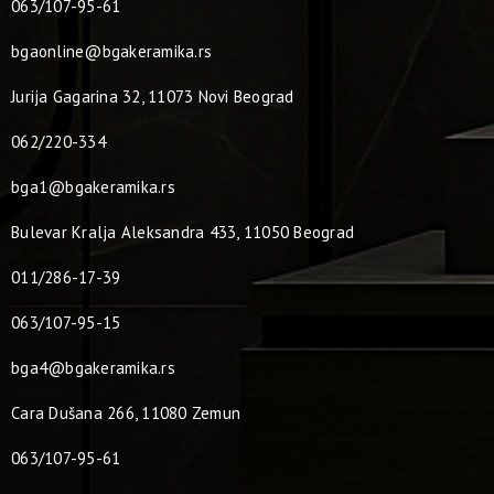
063/107-95-61
bgaonline@bgakeramika.rs
Jurija Gagarina 32, 11073 Novi Beograd
062/220-334
bga1@bgakeramika.rs
Bulevar Kralja Aleksandra 433, 11050 Beograd
011/286-17-39
063/107-95-15
bga4@bgakeramika.rs
Cara Dušana 266, 11080 Zemun
063/107-95-61