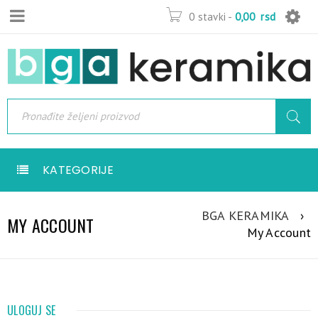
0 stavki
-
0,00
rsd
KATEGORIJE
BGA KERAMIKA
›
MY ACCOUNT
My Account
ULOGUJ SE