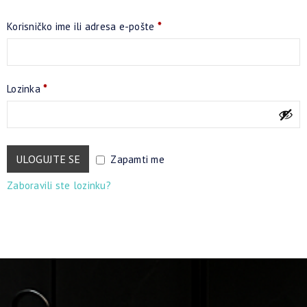
Korisničko ime ili adresa e-pošte
*
Lozinka
*
Alternative:
ULOGUJTE SE
Zapamti me
Zaboravili ste lozinku?