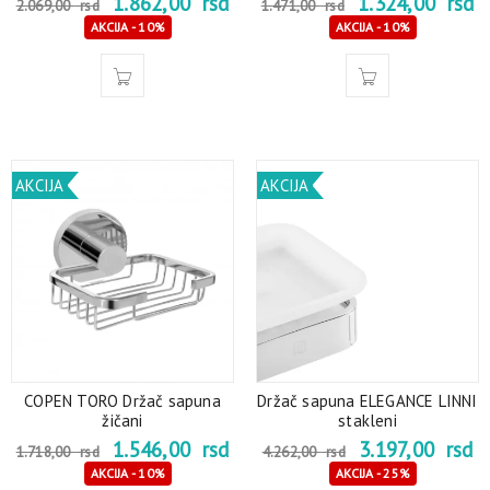
1.862,00
rsd
1.324,00
rsd
2.069,00
rsd
1.471,00
rsd
AKCIJA - 10%
AKCIJA - 10%
AKCIJA
AKCIJA
COPEN TORO Držač sapuna
Držač sapuna ELEGANCE LINNI
žičani
stakleni
1.546,00
rsd
3.197,00
rsd
1.718,00
rsd
4.262,00
rsd
AKCIJA - 10%
AKCIJA - 25%