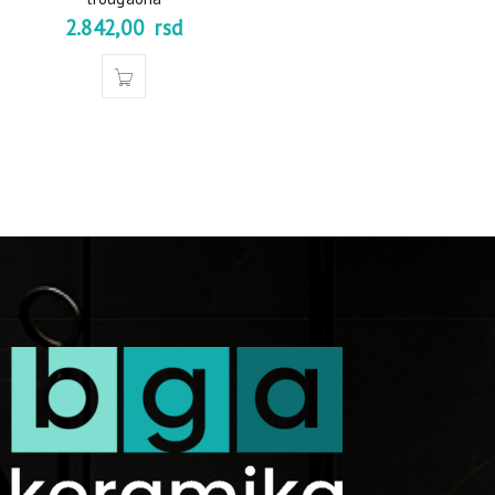
2.842,00
rsd