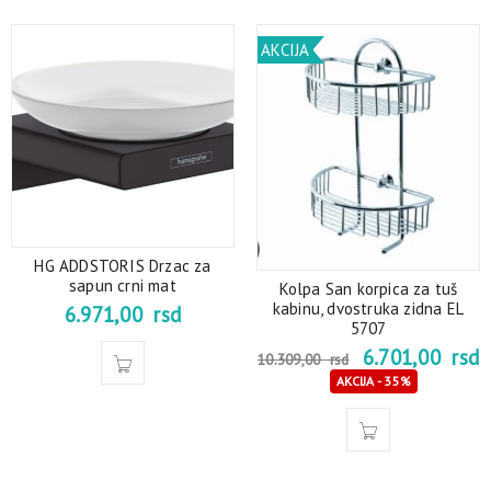
AKCIJA
HG ADDSTORIS Drzac za
sapun crni mat
Kolpa San korpica za tuš
kabinu, dvostruka zidna EL
6.971,00
rsd
5707
6.701,00
rsd
10.309,00
rsd
AKCIJA - 35%