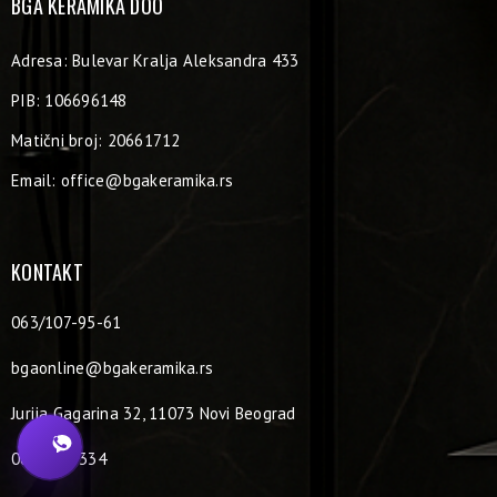
BGA KERAMIKA DOO
Adresa: Bulevar Kralja Aleksandra 433
PIB: 106696148
Matični broj: 20661712
Email:
office@bgakeramika.rs
KONTAKT
063/107-95-61
bgaonline@bgakeramika.rs
Jurija Gagarina 32, 11073 Novi Beograd
062/220-334