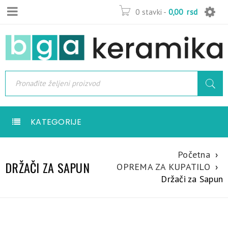
0 stavki
-
0,00
rsd
KATEGORIJE
Početna
›
DRŽAČI ZA SAPUN
OPREMA ZA KUPATILO
›
Držači za Sapun