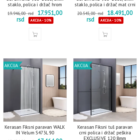
staklo, polica i držač hrom
staklo, polica i držač mat crni
17.951,00
18.491,00
19.946,00
rsd
20.545,00
rsd
rsd
rsd
AKCIJA - 10%
AKCIJA - 10%
AKCIJA
AKCIJA
Kerasan Fiksni paravan WALK
Kerasan Fiksni tuš paravan
IN Velum S473L 90
crni polica i držač peškira
EXCLUSIVE 120 8mm