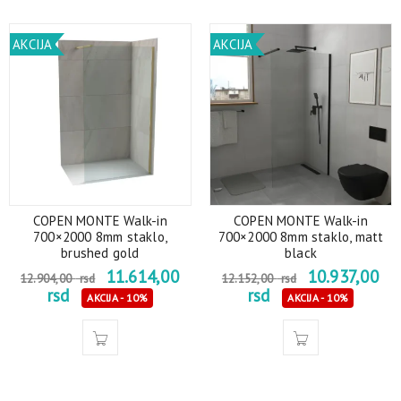
AKCIJA
AKCIJA
COPEN MONTE Walk-in
COPEN MONTE Walk-in
700×2000 8mm staklo,
700×2000 8mm staklo, matt
brushed gold
black
11.614,00
10.937,00
12.904,00
rsd
12.152,00
rsd
rsd
rsd
AKCIJA - 10%
AKCIJA - 10%