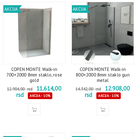
AKCIJA
AKCIJA
COPEN MONTE Walk-in
COPEN MONTE Walk-in
700×2000 8mm staklo, rose
800×2000 8mm staklo gun
gold
metal
11.614,00
12.908,00
12.904,00
rsd
14.342,00
rsd
rsd
rsd
AKCIJA - 10%
AKCIJA - 10%