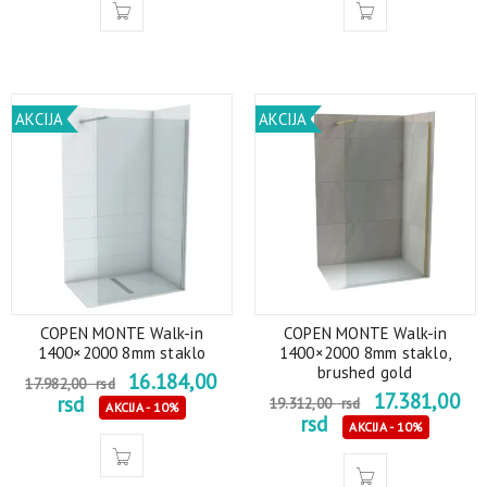
AKCIJA
AKCIJA
COPEN MONTE Walk-in
COPEN MONTE Walk-in
1400×2000 8mm staklo
1400×2000 8mm staklo,
brushed gold
16.184,00
17.982,00
rsd
17.381,00
rsd
19.312,00
rsd
AKCIJA - 10%
rsd
AKCIJA - 10%