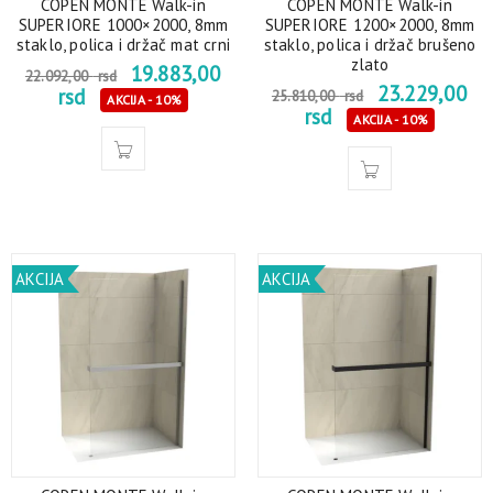
COPEN MONTE Walk-in
COPEN MONTE Walk-in
SUPERIORE 1000×2000, 8mm
SUPERIORE 1200×2000, 8mm
staklo, polica i držač mat crni
staklo, polica i držač brušeno
zlato
19.883,00
22.092,00
rsd
23.229,00
rsd
25.810,00
rsd
AKCIJA - 10%
rsd
AKCIJA - 10%
AKCIJA
AKCIJA