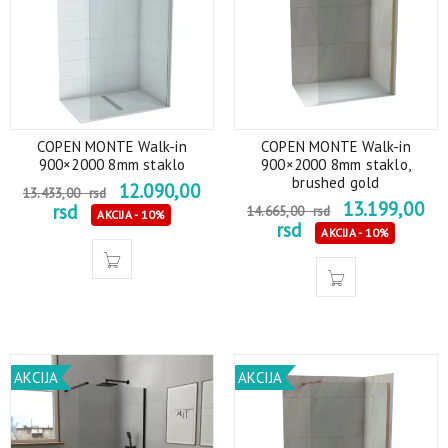
COPEN MONTE Walk-in
COPEN MONTE Walk-in
900×2000 8mm staklo
900×2000 8mm staklo,
brushed gold
12.090,00
13.433,00
rsd
13.199,00
rsd
14.665,00
rsd
AKCIJA - 10%
rsd
AKCIJA - 10%
AKCIJA
AKCIJA