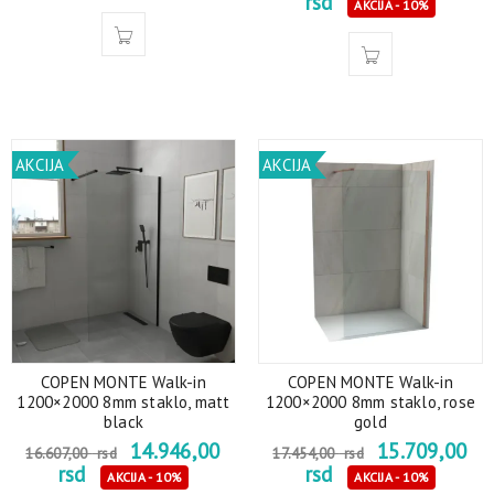
rsd
AKCIJA - 10%
AKCIJA
AKCIJA
COPEN MONTE Walk-in
COPEN MONTE Walk-in
1200×2000 8mm staklo, matt
1200×2000 8mm staklo, rose
black
gold
14.946,00
15.709,00
16.607,00
rsd
17.454,00
rsd
rsd
rsd
AKCIJA - 10%
AKCIJA - 10%