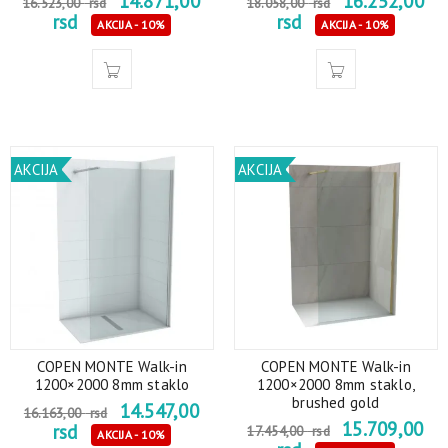
14.871,00
16.252,00
16.523,00
rsd
18.058,00
rsd
rsd
rsd
AKCIJA - 10%
AKCIJA - 10%
AKCIJA
AKCIJA
COPEN MONTE Walk-in
COPEN MONTE Walk-in
1200×2000 8mm staklo
1200×2000 8mm staklo,
brushed gold
14.547,00
16.163,00
rsd
15.709,00
rsd
17.454,00
rsd
AKCIJA - 10%