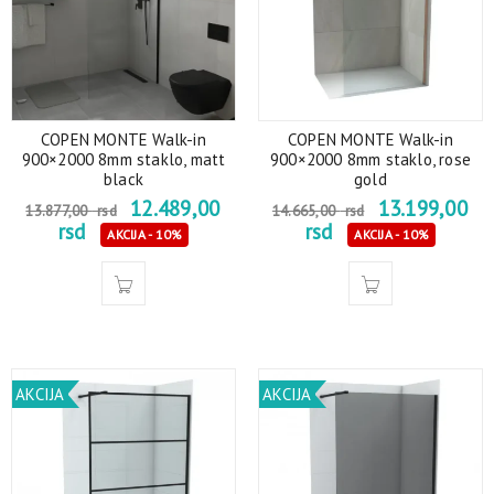
COPEN MONTE Walk-in
COPEN MONTE Walk-in
900×2000 8mm staklo, matt
900×2000 8mm staklo, rose
black
gold
12.489,00
13.199,00
13.877,00
rsd
14.665,00
rsd
rsd
rsd
AKCIJA - 10%
AKCIJA - 10%
AKCIJA
AKCIJA