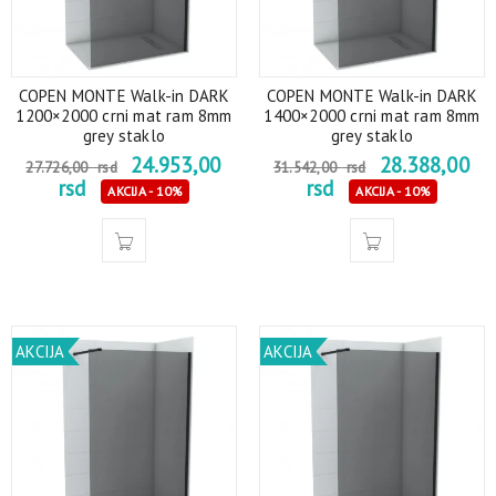
COPEN MONTE Walk-in DARK
COPEN MONTE Walk-in DARK
1200×2000 crni mat ram 8mm
1400×2000 crni mat ram 8mm
grey staklo
grey staklo
24.953,00
28.388,00
27.726,00
rsd
31.542,00
rsd
rsd
rsd
AKCIJA - 10%
AKCIJA - 10%
AKCIJA
AKCIJA