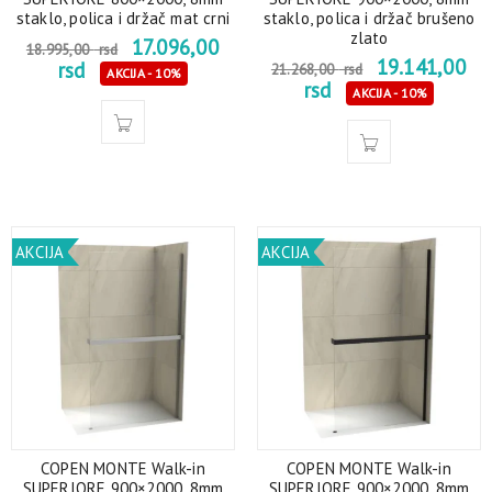
staklo, polica i držač mat crni
staklo, polica i držač brušeno
zlato
17.096,00
18.995,00
rsd
19.141,00
rsd
21.268,00
rsd
AKCIJA - 10%
rsd
AKCIJA - 10%
AKCIJA
AKCIJA
COPEN MONTE Walk-in
COPEN MONTE Walk-in
SUPERIORE 900×2000, 8mm
SUPERIORE 900×2000, 8mm