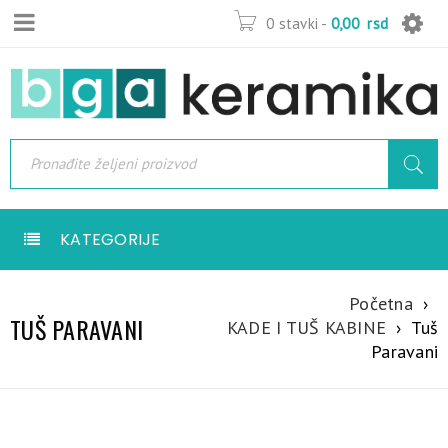
0 stavki
-
0,00
rsd
KATEGORIJE
Početna
›
TUŠ PARAVANI
KADE I TUŠ KABINE
›
Tuš
Paravani