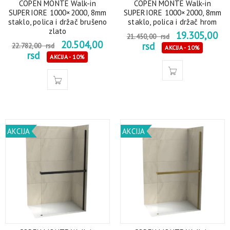
COPEN MONTE Walk-in
COPEN MONTE Walk-in
SUPERIORE 1000×2000, 8mm
SUPERIORE 1000×2000, 8mm
staklo, polica i držač brušeno
staklo, polica i držač hrom
zlato
19.305,00
21.450,00
rsd
20.504,00
rsd
22.782,00
rsd
AKCIJA - 10%
rsd
AKCIJA - 10%
AKCIJA
AKCIJA