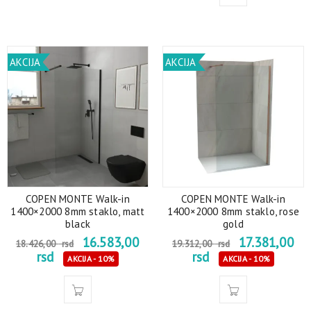
AKCIJA
AKCIJA
COPEN MONTE Walk-in
COPEN MONTE Walk-in
1400×2000 8mm staklo, matt
1400×2000 8mm staklo, rose
black
gold
16.583,00
17.381,00
18.426,00
rsd
19.312,00
rsd
rsd
rsd
AKCIJA - 10%
AKCIJA - 10%