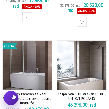
17.464,00
19.404,00
rsd
20.320,00
rsd
22.578,00
rsd
AKCIJA - 10%
rsd
AKCIJA - 10%
AKCIJA
Kerasan Paravan za kadu
Kolpa San Tuš Paravan BS 80-
W658 univerzalni leva i desna
UNI B/1 POLARIS
montaža
43.296,00
rsd