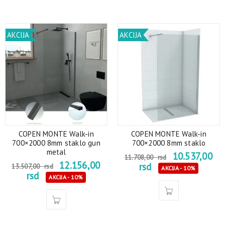
AKCIJA
AKCIJA
COPEN MONTE Walk-in
COPEN MONTE Walk-in
700×2000 8mm staklo gun
700×2000 8mm staklo
metal
10.537,00
11.708,00
rsd
12.156,00
rsd
13.507,00
rsd
AKCIJA - 10%
rsd
AKCIJA - 10%