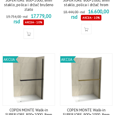
SUPERIORE 800×2000, 8mm
SUPERIORE 800×2000, 8mm
staklo, polica i držač brušeno
staklo, polica i držač hrom
zlato
16.600,00
18.444,00
rsd
17.779,00
rsd
19.754,00
rsd
AKCIJA - 10%
rsd
AKCIJA - 10%
AKCIJA
AKCIJA
COPEN MONTE Walk-in
COPEN MONTE Walk-in
SUPERIORE 800×2000, 8mm
SUPERIORE 900×2000, 8mm