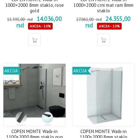
1000×2000 8mm staklo, rose
1000×2000 crni mat ram 8mm
gold
staklo
14.036,00
24.355,00
15.595,00
rsd
27.061,00
rsd
rsd
rsd
AKCIJA - 10%
AKCIJA - 10%
AKCIJA
AKCIJA
COPEN MONTE Walk-in
COPEN MONTE Walk-in
1100×2000 8mm staklo gun
1100×2000 8mm staklo