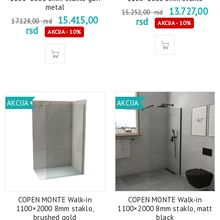
metal
13.727,00
15.252,00
rsd
15.415,00
rsd
17.128,00
rsd
AKCIJA - 10%
rsd
AKCIJA - 10%
AKCIJA
AKCIJA
COPEN MONTE Walk-in
COPEN MONTE Walk-in
1100×2000 8mm staklo,
1100×2000 8mm staklo, matt
brushed gold
black