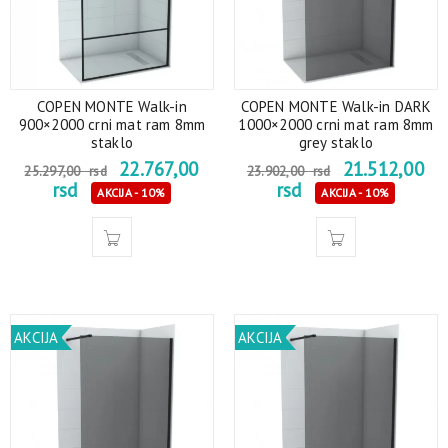
COPEN MONTE Walk-in
COPEN MONTE Walk-in DARK
900×2000 crni mat ram 8mm
1000×2000 crni mat ram 8mm
staklo
grey staklo
22.767,00
21.512,00
25.297,00
rsd
23.902,00
rsd
rsd
rsd
AKCIJA - 10%
AKCIJA - 10%
AKCIJA
AKCIJA