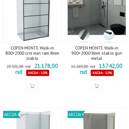
COPEN MONTE Walk-in
COPEN MONTE Walk-in
800×2000 crni mat ram 8mm
900×2000 8mm staklo gun
staklo
metal
21.178,00
13.742,00
23.531,00
rsd
15.269,00
rsd
rsd
rsd
AKCIJA - 10%
AKCIJA - 10%
AKCIJA
AKCIJA