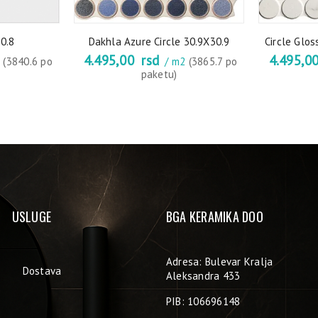
0.8
Dakhla Azure Circle 30.9X30.9
Circle Glos
4.495,00
rsd
4.495,0
2
(3840.6 po
/ m2
(3865.7 po
paketu)
USLUGE
BGA KERAMIKA DOO
Adresa: Bulevar Kralja
Dostava
Aleksandra 433
PIB: 106696148