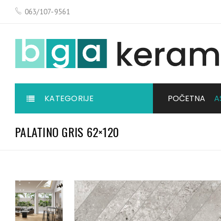
063/107-9561
KATEGORIJE
POČETNA
A
PALATINO GRIS 62×120