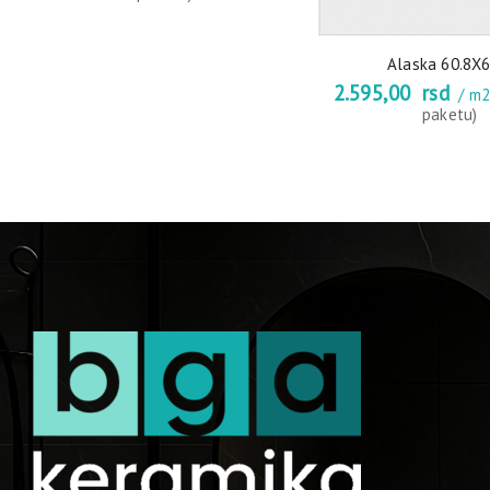
Alaska 60.8X6
2.595,00
rsd
/ m
paketu)