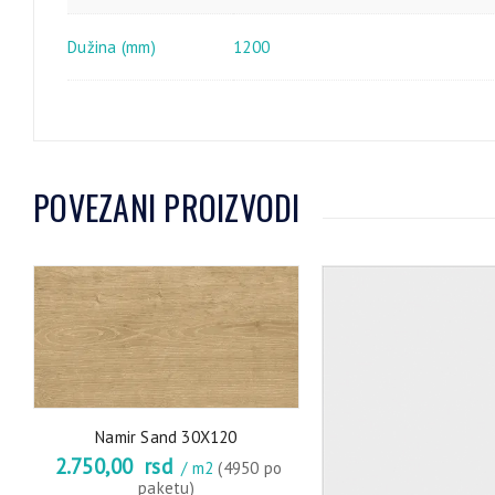
Dužina (mm)
1200
POVEZANI PROIZVODI
Namir Sand 30X120
2.750,00
rsd
/ m2
(4950 po
o
paketu)