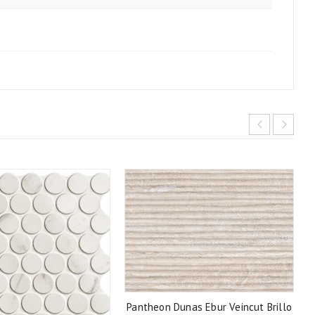
Pantheon Dunas Ebur Veincut Brillo