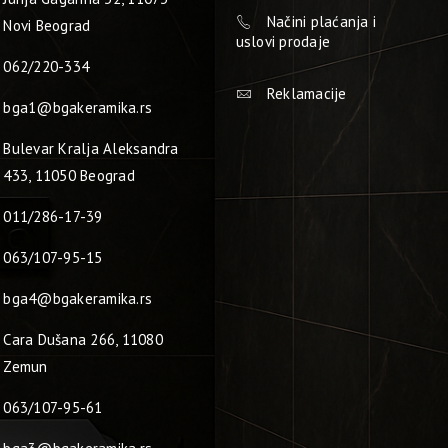
Načini plaćanja i
Novi Beograd
uslovi prodaje
062/220-334
Reklamacije
bga1@bgakeramika.rs
Bulevar Kralja Aleksandra
433, 11050 Beograd
011/286-17-39
063/107-95-15
bga4@bgakeramika.rs
Cara Dušana 266, 11080
Zemun
063/107-95-61