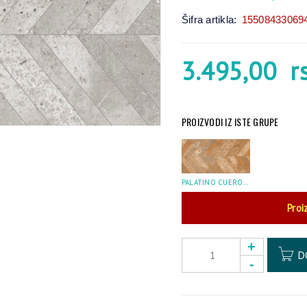
Šifra artikla:
15508433069
3.495,00
r
PROIZVODI IZ ISTE GRUPE
PALATINO CUERO 62×120
Proi
D