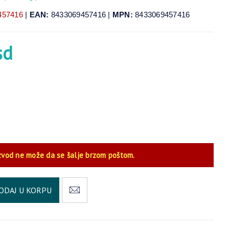
457416
|
EAN:
8433069457416 |
MPN:
8433069457416
sd
zvod ne može da se šalje brzom poštom.
Alternative:
ODAJ U KORPU