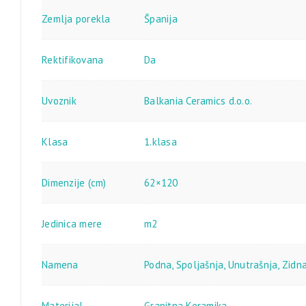
Zemlja porekla
Španija
Rektifikovana
Da
Uvoznik
Balkania Ceramics d.o.o.
Klasa
1.klasa
Dimenzije (cm)
62×120
Jedinica mere
m2
Namena
Podna
,
Spoljašnja
,
Unutrašnja
,
Zidn
Materijal
Granitna Keramika