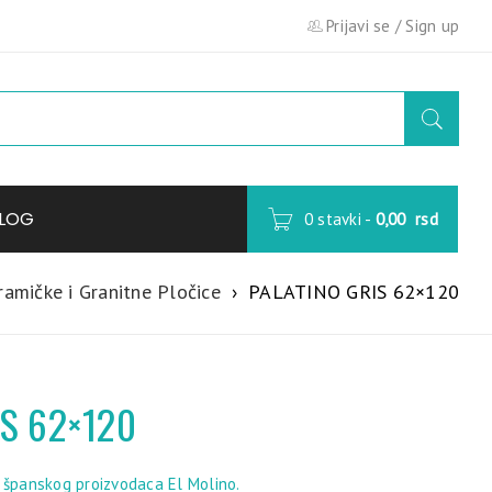
Prijavi se
/
Sign up
LOG
0 stavki
-
0,00
rsd
ramičke i Granitne Pločice
›
PALATINO GRIS 62×120
IS 62×120
, španskog proizvodaca El Molino.