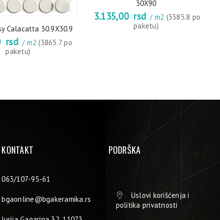
30X90
3.135,00
rsd
/ m2
(3385.8 po
paketu)
sy Calacatta 30.9X30.9
0
rsd
/ m2
(3865.7 po
paketu)
KONTAKT
PODRŠKA
063/107-95-61
Uslovi korišćenja i
bgaonline@bgakeramika.rs
politika privatnosti
Jurija Gagarina 32, 11073