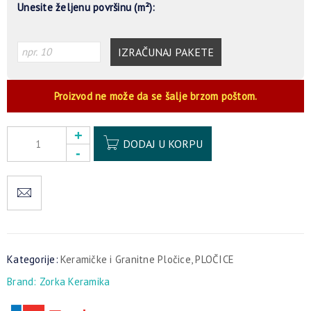
Unesite željenu površinu (m²):
IZRAČUNAJ PAKETE
Proizvod ne može da se šalje brzom poštom.
Alternative:
DODAJ U KORPU
Kategorije:
Keramičke i Granitne Pločice
,
PLOČICE
Brand:
Zorka Keramika