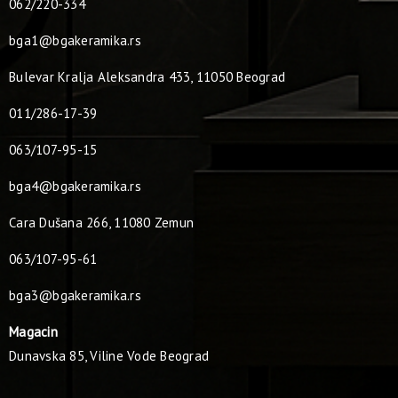
062/220-334
bga1@bgakeramika.rs
Bulevar Kralja Aleksandra 433, 11050 Beograd
011/286-17-39
063/107-95-15
bga4@bgakeramika.rs
Cara Dušana 266, 11080 Zemun
063/107-95-61
bga3@bgakeramika.rs
Magacin
Dunavska 85, Viline Vode Beograd