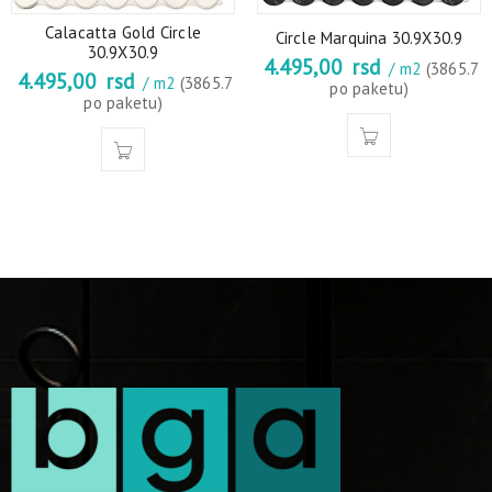
Calacatta Gold Circle
Circle Marquina 30.9X30.9
30.9X30.9
4.495,00
rsd
/ m2
(3865.7
4.495,00
rsd
/ m2
(3865.7
po paketu)
po paketu)