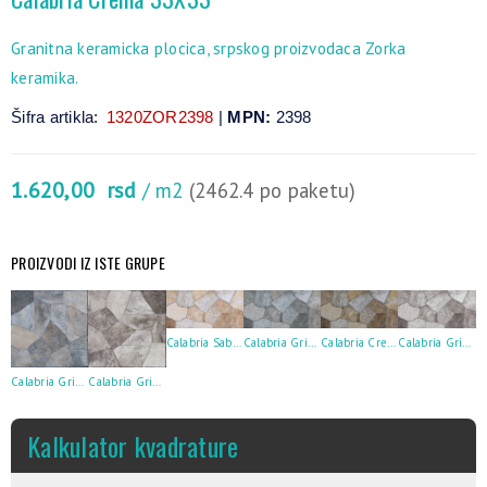
Granitna keramicka plocica, srpskog proizvodaca Zorka
keramika.
Šifra artikla:
1320ZOR2398
|
MPN:
2398
1.620,00
rsd
/ m2
(2462.4 po paketu)
PROIZVODI IZ ISTE GRUPE
Calabria Sabbia 30X60
Calabria Grigio 30X60
Calabria Crema 30X60
Calabria Grigio Scuro 30X60
Calabria Grigio 33X33
Calabria Grigio Scuro 33X33
Kalkulator kvadrature