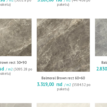
/ m2
(5032.8 po
/ m2
(4474.08 po
paketu)
paketu)
Brown rect 30×90
Bal
sd
2.83
/ m2
(3095.28 po
paketu)
Balmoral Brown rect 60×60
3.319,00
rsd
/ m2
(3584.52 po
paketu)