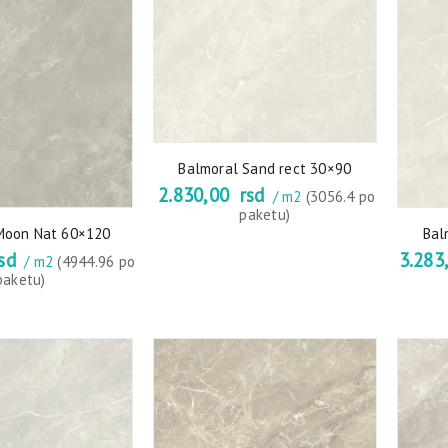
Balmoral Sand rect 30×90
2.830,00
rsd
/ m2
(3056.4 po
paketu)
Moon Nat 60×120
Bal
sd
3.283
/ m2
(4944.96 po
paketu)