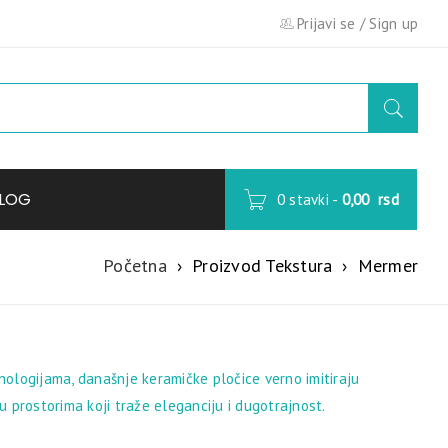
Prijavi se
/
Sign up
LOG
0 stavki
-
0,00
rsd
Početna
›
Proizvod Tekstura
›
Mermer
nologijama, današnje keramičke pločice verno imitiraju
 prostorima koji traže eleganciju i dugotrajnost.