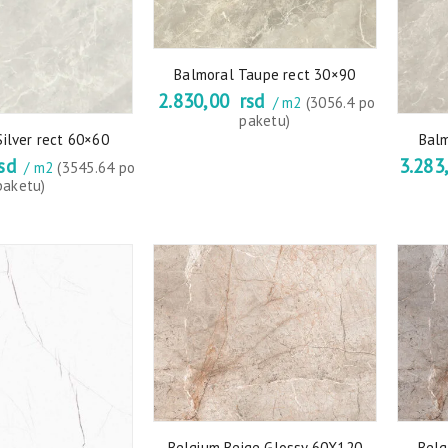
Balmoral Taupe rect 30×90
2.830,00
rsd
/ m2
(3056.4 po
paketu)
ilver rect 60×60
Balm
sd
3.283
/ m2
(3545.64 po
paketu)
Belgium Beige Glossy 60X120
Belg