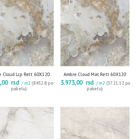
 Cloud Lcp Rett 60X120
Ambre Cloud Mat Rett 60X120
0,00
rsd
3.973,00
rsd
/ m2
(8452.8 po
/ m2
(5721.12 po
paketu)
paketu)