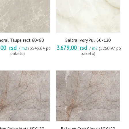
oral Taupe rect 60×60
Baltra Ivory Pul. 60×120
,00
rsd
3.679,00
rsd
/ m2
(3545.64 po
/ m2
(5260.97 po
paketu)
paketu)
ium Beige Matt 60X120
Belgium Grey Glossy 60X120