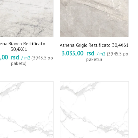
ena Bianco Rettificato
Athena Grigio Rettificato 30,4X61
30,4X61
3.035,00
rsd
/ m2
(3945.5 po
5,00
rsd
/ m2
(3945.5 po
paketu)
paketu)