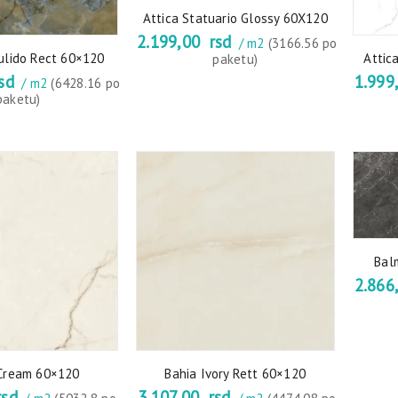
Attica Statuario Glossy 60X120
2.199,00
rsd
/ m2
(3166.56 po
ulido Rect 60×120
Attic
paketu)
sd
1.999
/ m2
(6428.16 po
paketu)
Bal
2.866
 Cream 60×120
Bahia Ivory Rett 60×120
sd
3.107,00
rsd