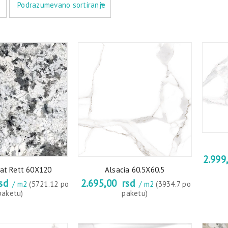
Podrazumevano sortiranje
2.999
at Rett 60X120
Alsacia 60.5X60.5
sd
2.695,00
rsd
/ m2
(5721.12 po
/ m2
(3934.7 po
paketu)
paketu)