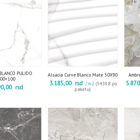
 BLANCO PULIDO
Alsacia Curve Blanco Mate 30X90
Ambre
00×100
3.185,00
rsd
5.87
/ m2
(3439.8 po
90,00
rsd
paketu)