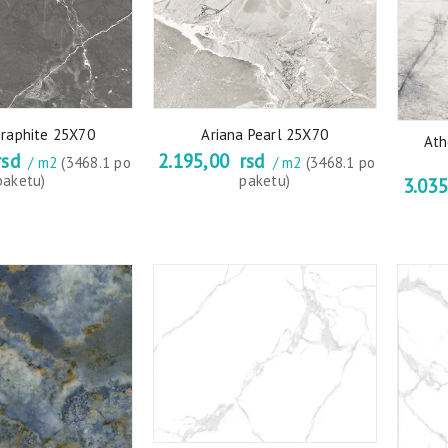
Graphite 25X70
Ariana Pearl 25X70
Ath
sd
2.195,00
rsd
/ m2
(3468.1 po
/ m2
(3468.1 po
paketu)
paketu)
3.03