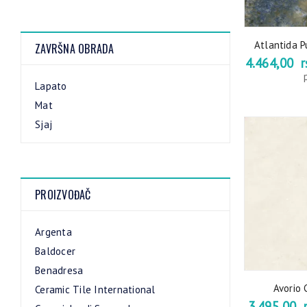
Atlantida P
ZAVRŠNA OBRADA
4.464,00
r
Lapato
Mat
Sjaj
PROIZVOĐAČ
Argenta
Baldocer
Benadresa
Avorio
Ceramic Tile International
3.495,00
r