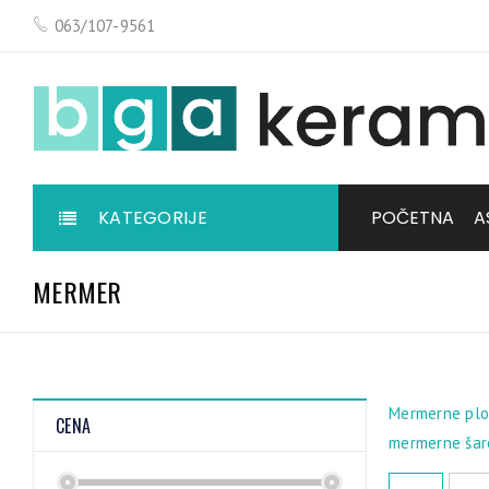
063/107-9561
KATEGORIJE
POČETNA
A
MERMER
Mermerne ploč
CENA
mermerne šare