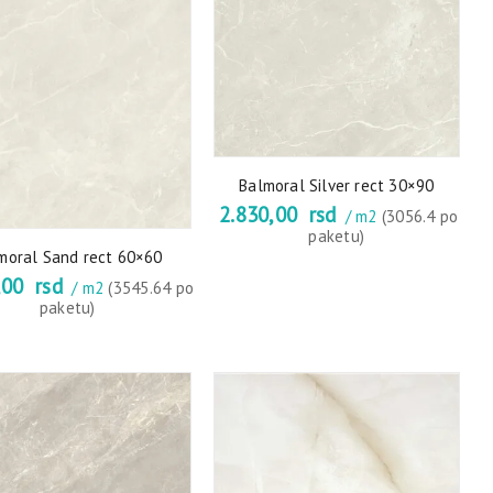
Balmoral Silver rect 30×90
2.830,00
rsd
/ m2
(3056.4 po
paketu)
moral Sand rect 60×60
,00
rsd
/ m2
(3545.64 po
paketu)