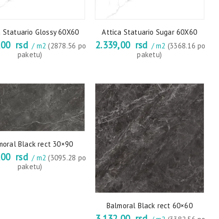
a Statuario Glossy 60X60
Attica Statuario Sugar 60X60
,00
rsd
2.339,00
rsd
/ m2
(2878.56 po
/ m2
(3368.16 po
paketu)
paketu)
moral Black rect 30×90
,00
rsd
/ m2
(3095.28 po
paketu)
Balmoral Black rect 60×60
3.132,00
rsd