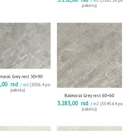
/ m2
(3382.56 po
paketu)
moral Grey rect 30×90
0,00
rsd
/ m2
(3056.4 po
paketu)
Balmoral Grey rect 60×60
3.283,00
rsd
/ m2
(3545.64 po
paketu)