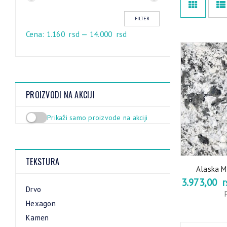
FILTER
Cena:
1.160 rsd
—
14.000 rsd
PROIZVODI NA AKCIJI
Prikaži samo proizvode na akciji
TEKSTURA
Alaska M
3.973,00
r
Drvo
Hexagon
Kamen