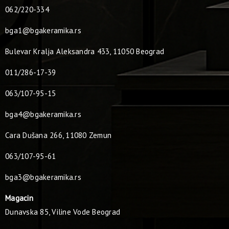
062/220-334
bga1@bgakeramika.rs
Bulevar Kralja Aleksandra 433, 11050 Beograd
011/286-17-39
063/107-95-15
bga4@bgakeramika.rs
Cara Dušana 266, 11080 Zemun
063/107-95-61
bga3@bgakeramika.rs
Magacin
Dunavska 85, Viline Vode Beograd