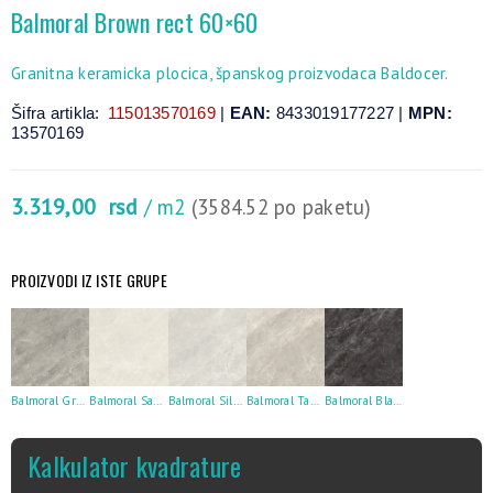
Balmoral Brown rect 60×60
Granitna keramicka plocica, španskog proizvodaca Baldocer.
Šifra artikla:
115013570169
|
EAN:
8433019177227 |
MPN:
13570169
3.319,00
rsd
/ m2
(3584.52 po paketu)
PROIZVODI IZ ISTE GRUPE
Balmoral Grey rect 60×60
Balmoral Sand rect 60×60
Balmoral Silver rect 60×60
Balmoral Taupe rect 60×60
Balmoral Black rect 60×60
Kalkulator kvadrature