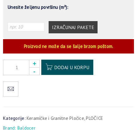
Unesite željenu površinu (m²):
IZRAČUNAJ PAKETE
Proizvod ne može da se šalje brzom poštom.
Alternative:
DODAJ U KORPU
Kategorije:
Keramičke i Granitne Pločice
,
PLOČICE
Brand:
Baldocer