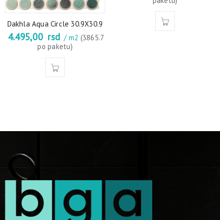
paketu)
Dakhla Aqua Circle 30.9X30.9
4.495,00
rsd
/ m2
(3865.7
po paketu)