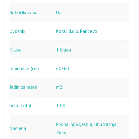
Rektifikovana
Da
Uvoznik
Koral d.o.o. Pančevo
Klasa
1.klasa
Dimenzije (cm)
60×60
Jedinica mere
m2
m2 u kutiji
1.08
Podna
,
Spoljašnja
,
Unutrašnja
,
Namena
Zidna