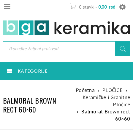
0 stavki
-
0,00
rsd
KATEGORIJE
Početna
›
PLOČICE
›
Keramičke i Granitne
BALMORAL BROWN
Pločice
RECT 60×60
›
Balmoral Brown rect
60×60