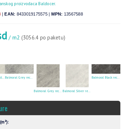
panskog proizvodaca Baldocer.
8
|
EAN:
8433019175575 |
MPN:
13567588
sd
/ m2
(3056.4 po paketu)
Dune Balmoral Silver rect 30×90
Balmoral Grey rect 30×90
Balmoral Black rect 30×90
Balmoral Grey rect 60×60
Balmoral Silver rect 60×60
ure
(m²):