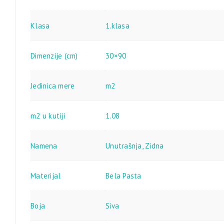
Klasa
1.klasa
Dimenzije (cm)
30×90
Jedinica mere
m2
m2 u kutiji
1.08
Namena
Unutrašnja
,
Zidna
Materijal
Bela Pasta
Boja
Siva