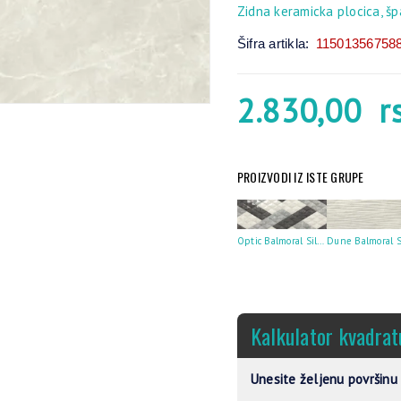
Zidna keramicka plocica, š
Šifra artikla:
11501356758
2.830,00
r
PROIZVODI IZ ISTE GRUPE
Optic Balmoral Silver rect 30×90
Kalkulator kvadrat
Unesite željenu površinu 