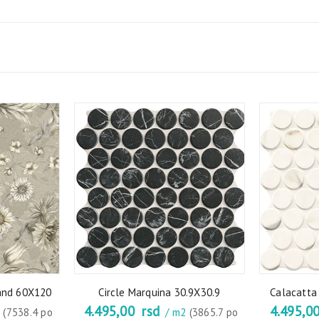
and 60X120
Circle Marquina 30.9X30.9
Calacatta 
4.495,00
rsd
4.495,0
2
(7538.4 po
/ m2
(3865.7 po