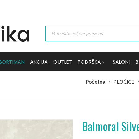
SORTIMAN
AKCIJA
OUTLET
PODRŠKA
SALONI
B
Početna
›
PLOČICE
Balmoral Silv