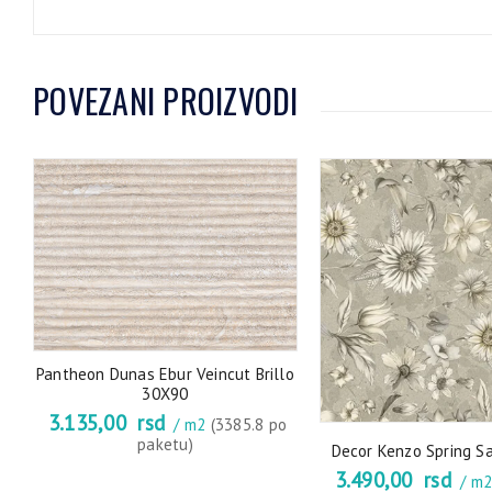
POVEZANI PROIZVODI
Pantheon Dunas Ebur Veincut Brillo
30X90
3.135,00
rsd
/ m2
(3385.8 po
paketu)
Decor Kenzo Spring S
3.490,00
rsd
/ m