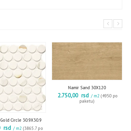
Namir Sand 30X120
2.750,00
rsd
/ m2
(4950 po
paketu)
Gold Circle 30.9X30.9
0
rsd
/ m2
(3865.7 po