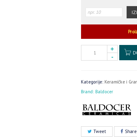
IZ
Proi
D
Kategorije:
Keramičke i Gra
Brand:
Baldocer
Tweet
Share