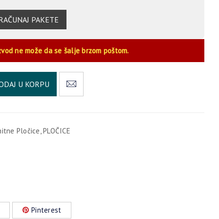
RAČUNAJ PAKETE
zvod ne može da se šalje brzom poštom.
Alternative:
ODAJ U KORPU
nitne Pločice
,
PLOČICE
Pinterest