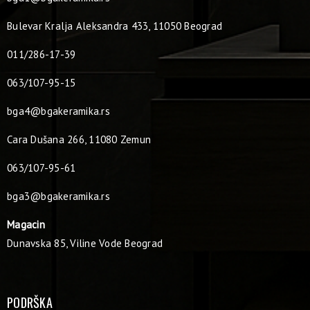
Bulevar Kralja Aleksandra 433, 11050 Beograd
011/286-17-39
063/107-95-15
bga4@bgakeramika.rs
Cara Dušana 266, 11080 Zemun
063/107-95-61
bga3@bgakeramika.rs
Magacin
Dunavska 85, Viline Vode Beograd
PODRŠKA