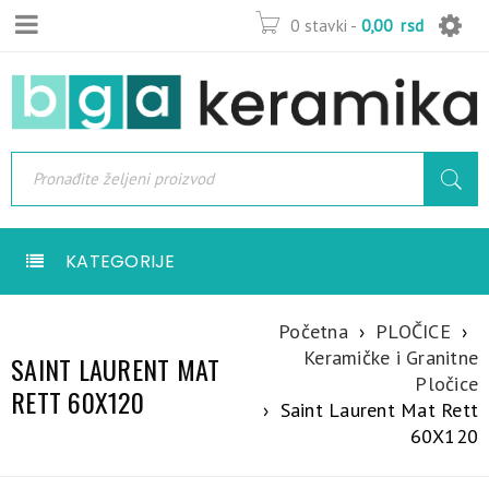
0 stavki
-
0,00
rsd
KATEGORIJE
Početna
›
PLOČICE
›
Keramičke i Granitne
SAINT LAURENT MAT
Pločice
RETT 60X120
›
Saint Laurent Mat Rett
60X120