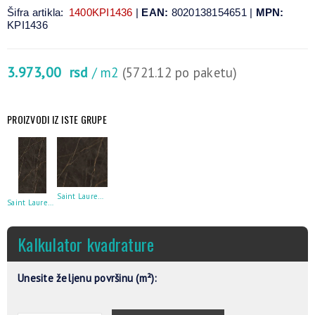
Šifra artikla:
1400KPI1436
|
EAN:
8020138154651 |
MPN:
KPI1436
3.973,00
rsd
/ m2
(5721.12 po paketu)
PROIZVODI IZ ISTE GRUPE
Saint Laurent Mat Rett 60X60
Saint Laurent Lcp Rett 60X120
Kalkulator kvadrature
Unesite željenu površinu (m²):