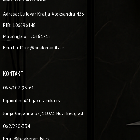
Adresa: Bulevar Kralja Aleksandra 433
PIB: 106696148
Matični broj: 20661712
Email:
office@bgakeramika.rs
KONTAKT
063/107-95-61
bgaonline@bgakeramika.rs
Jurija Gagarina 32, 11073 Novi Beograd
062/220-334
bga1@bgakeramika.rs