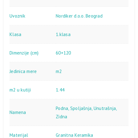
Uvoznik
Nordiker d.o.o. Beograd
Klasa
1.klasa
Dimenzije (cm)
60×120
Jedinica mere
m2
m2 u kutiji
1.44
Podna
,
Spoljašnja
,
Unutrašnja
,
Namena
Zidna
Materijal
Granitna Keramika