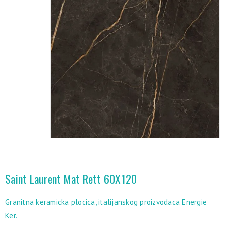
Saint Laurent Mat Rett 60X120
Granitna keramicka plocica, italijanskog proizvodaca Energie
Ker.