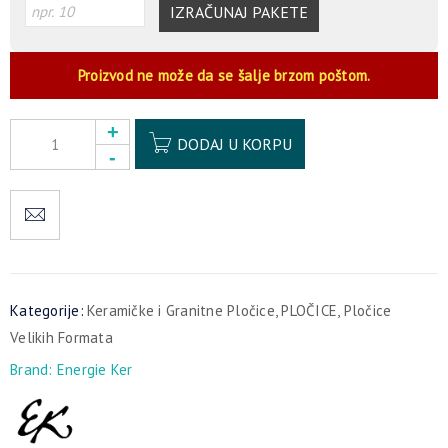
IZRAČUNAJ PAKETE
Proizvod ne može da se šalje brzom poštom.
Alternative:
DODAJ U KORPU
Kategorije:
Keramičke i Granitne Pločice
,
PLOČICE
,
Pločice
Velikih Formata
Brand:
Energie Ker