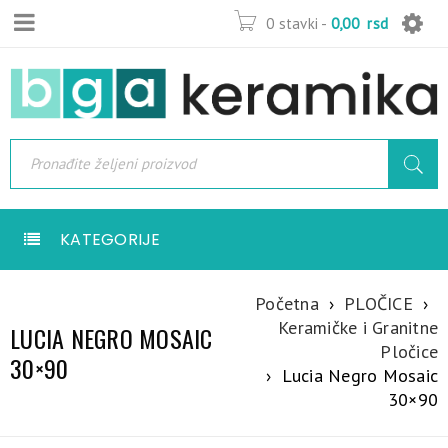
0 stavki
-
0,00
rsd
KATEGORIJE
Početna
›
PLOČICE
›
Keramičke i Granitne
LUCIA NEGRO MOSAIC
Pločice
30×90
›
Lucia Negro Mosaic
30×90