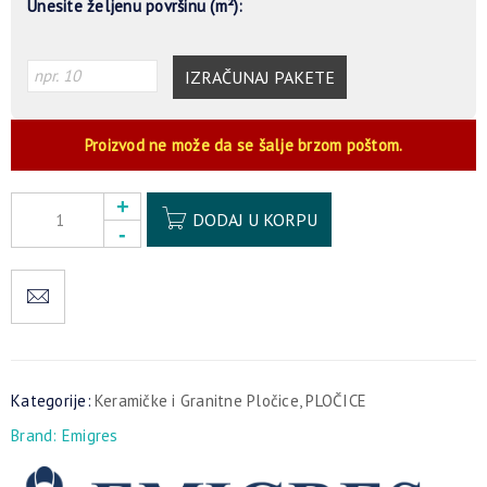
Unesite željenu površinu (m²):
IZRAČUNAJ PAKETE
Proizvod ne može da se šalje brzom poštom.
Alternative:
DODAJ U KORPU
Kategorije:
Keramičke i Granitne Pločice
,
PLOČICE
Brand:
Emigres