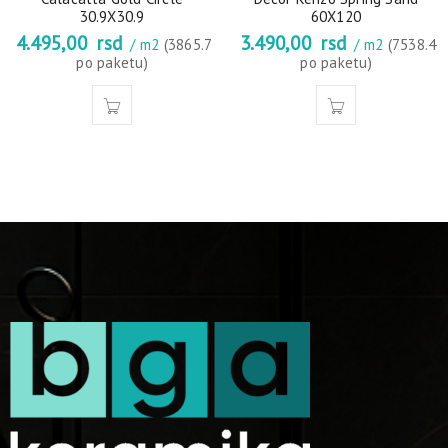
30.9X30.9
60X120
4.495,00
rsd
3.490,00
rsd
/ m2
(3865.7
/ m2
(7538.4
po paketu)
po paketu)