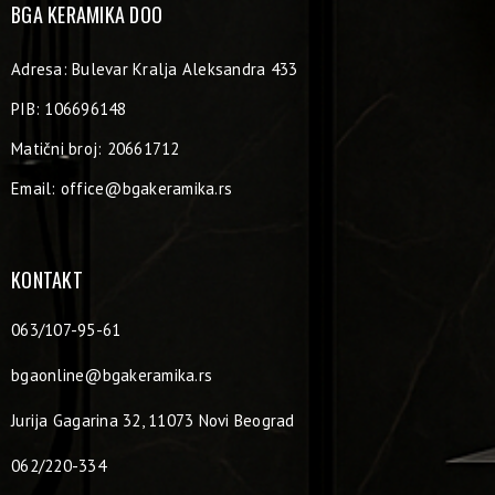
BGA KERAMIKA DOO
Adresa: Bulevar Kralja Aleksandra 433
PIB: 106696148
Matični broj: 20661712
Email:
office@bgakeramika.rs
KONTAKT
063/107-95-61
bgaonline@bgakeramika.rs
Jurija Gagarina 32, 11073 Novi Beograd
062/220-334