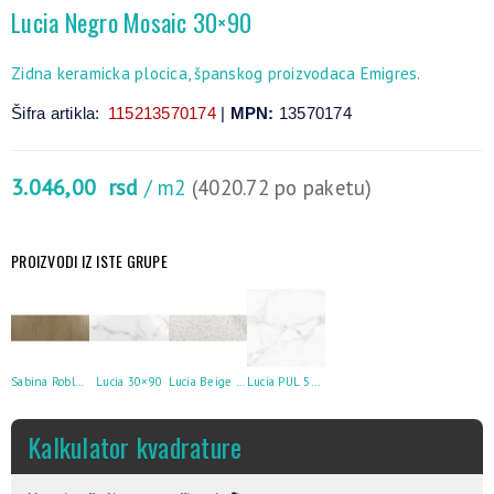
Lucia Negro Mosaic 30×90
Zidna keramicka plocica, španskog proizvodaca Emigres.
Šifra artikla:
115213570174
|
MPN:
13570174
3.046,00
rsd
/ m2
(4020.72 po paketu)
PROIZVODI IZ ISTE GRUPE
Sabina Roble 30×90
Lucia 30×90
Lucia Beige Mosaic 30×90
Lucia PUL 59×59
Kalkulator kvadrature