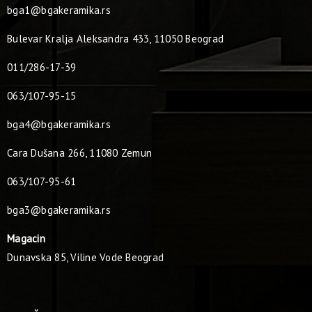
bga1@bgakeramika.rs
Bulevar Kralja Aleksandra 433, 11050 Beograd
011/286-17-39
063/107-95-15
bga4@bgakeramika.rs
Cara Dušana 266, 11080 Zemun
063/107-95-61
bga3@bgakeramika.rs
Magacin
Dunavska 85, Viline Vode Beograd