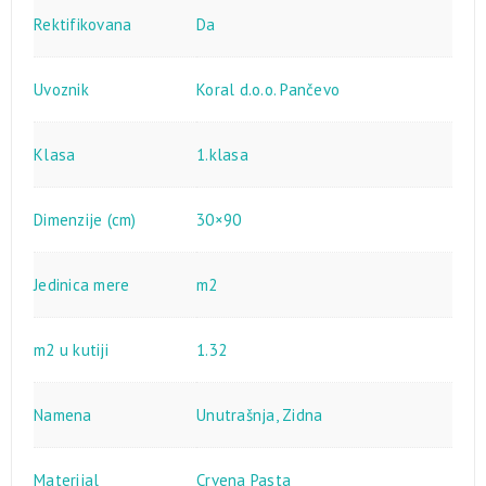
Rektifikovana
Da
Uvoznik
Koral d.o.o. Pančevo
Klasa
1.klasa
Dimenzije (cm)
30×90
Jedinica mere
m2
m2 u kutiji
1.32
Namena
Unutrašnja
,
Zidna
Materijal
Crvena Pasta