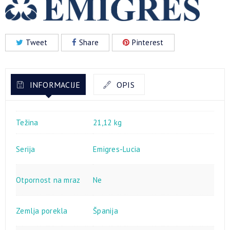
Tweet
Share
Pinterest
INFORMACIJE
OPIS
Težina
21,12 kg
Serija
Emigres-Lucia
Otpornost na mraz
Ne
Zemlja porekla
Španija