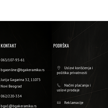
KONTAKT
PODRŠKA
063/107-95-61
Uslovi korišćenja i
bgaonline@bgakeramika.rs
politika privatnosti
Jurija Gagarina 32, 11073
Načini plaćanja i
Novi Beograd
uslovi prodaje
062/220-334
Reklamacije
bga1@bgakeramika.rs