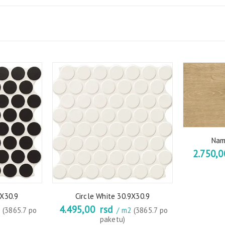
Nam
2.750,
9X30.9
Circle White 30.9X30.9
4.495,00
rsd
2
(3865.7 po
/ m2
(3865.7 po
paketu)