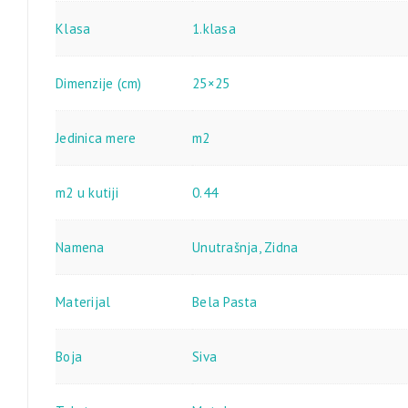
Klasa
1.klasa
Dimenzije (cm)
25×25
Jedinica mere
m2
m2 u kutiji
0.44
Namena
Unutrašnja
,
Zidna
Materijal
Bela Pasta
Boja
Siva