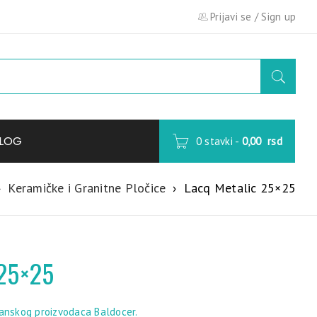
Prijavi se
/
Sign up
LOG
0 stavki
-
0,00
rsd
›
Keramičke i Granitne Pločice
›
Lacq Metalic 25×25
 25×25
panskog proizvodaca Baldocer.