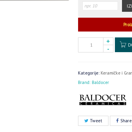
IZ
Proi
D
Kategorije:
Keramičke i Gra
Brand:
Baldocer
Tweet
Share