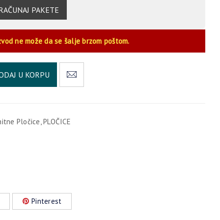
RAČUNAJ PAKETE
zvod ne može da se šalje brzom poštom.
Alternative:
ODAJ U KORPU
nitne Pločice
,
PLOČICE
Pinterest