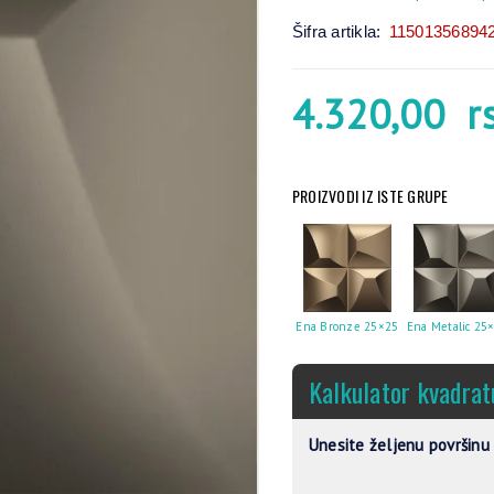
Šifra artikla:
11501356894
4.320,00
r
PROIZVODI IZ ISTE GRUPE
Ena Bronze 25×25
Ena Metalic 25
Kalkulator kvadrat
Unesite željenu površinu 