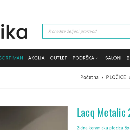
SORTIMAN
AKCIJA
OUTLET
PODRŠKA
SALONI
B
Početna
›
PLOČICE
Lacq Metalic
Zidna keramicka plocica, š