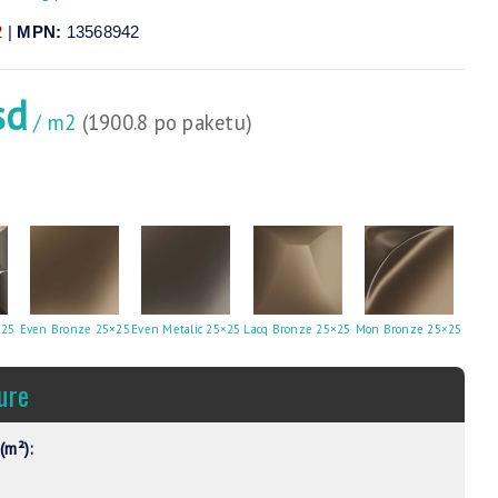
2
|
MPN:
13568942
sd
/ m2
(1900.8 po paketu)
×25
Even Bronze 25×25
Even Metalic 25×25
Lacq Bronze 25×25
Mon Bronze 25×25
Mon 
ure
(m²):