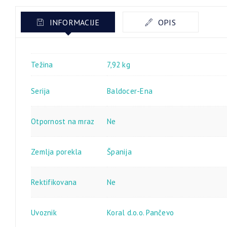
INFORMACIJE
OPIS
Težina
7,92 kg
Serija
Baldocer-Ena
Otpornost na mraz
Ne
Zemlja porekla
Španija
Rektifikovana
Ne
Uvoznik
Koral d.o.o. Pančevo