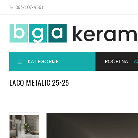
063/107-9561
KATEGORIJE
POČETNA
A
LACQ METALIC 25×25