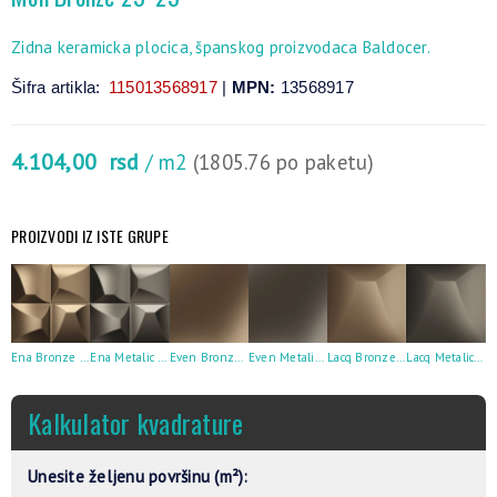
Zidna keramicka plocica, španskog proizvodaca Baldocer.
Šifra artikla:
115013568917
|
MPN:
13568917
4.104,00
rsd
/ m2
(1805.76 po paketu)
PROIZVODI IZ ISTE GRUPE
Ena Bronze 25×25
Ena Metalic 25×25
Even Bronze 25×25
Even Metalic 25×25
Lacq Bronze 25×25
Lacq Metalic 25×25
Kalkulator kvadrature
Unesite željenu površinu (m²):