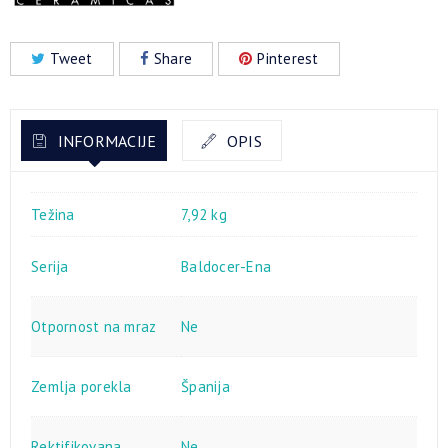
Tweet
Share
Pinterest
INFORMACIJE
OPIS
Težina
7,92 kg
Serija
Baldocer-Ena
Otpornost na mraz
Ne
Zemlja porekla
Španija
Rektifikovana
Ne