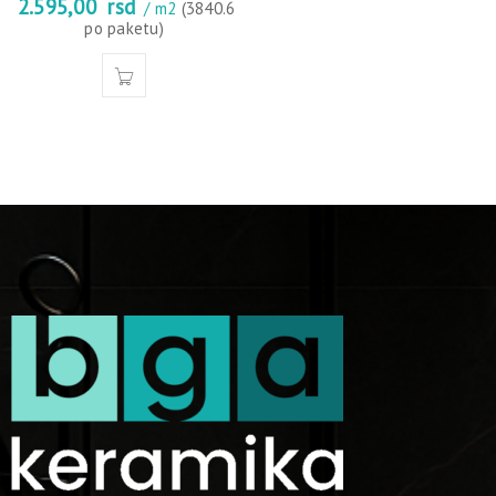
2.595,00
rsd
/ m2
(3840.6
po paketu)