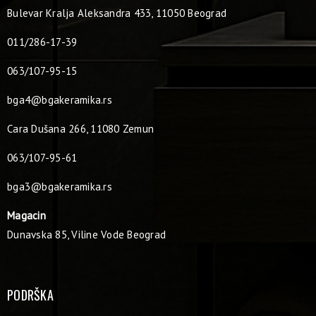
Bulevar Kralja Aleksandra 433, 11050 Beograd
011/286-17-39
063/107-95-15
bga4@bgakeramika.rs
Cara Dušana 266, 11080 Zemun
063/107-95-61
bga3@bgakeramika.rs
Magacin
Dunavska 85, Viline Vode Beograd
PODRŠKA