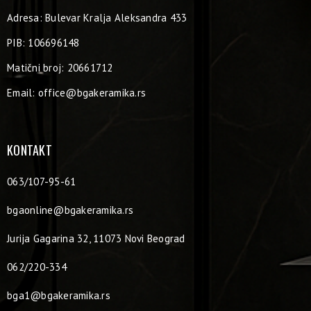
Adresa: Bulevar Kralja Aleksandra 433
PIB: 106696148
Matični broj: 20661712
Email:
office@bgakeramika.rs
KONTAKT
063/107-95-61
bgaonline@bgakeramika.rs
Jurija Gagarina 32, 11073 Novi Beograd
062/220-334
bga1@bgakeramika.rs