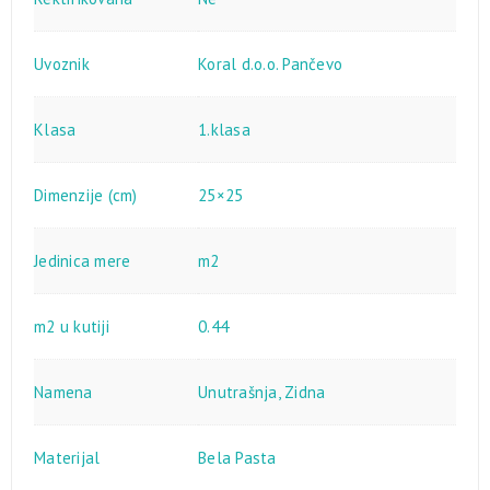
Uvoznik
Koral d.o.o. Pančevo
Klasa
1.klasa
Dimenzije (cm)
25×25
Jedinica mere
m2
m2 u kutiji
0.44
Namena
Unutrašnja
,
Zidna
Materijal
Bela Pasta