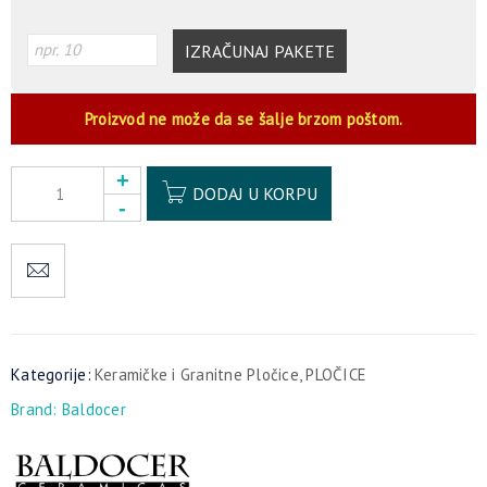
IZRAČUNAJ PAKETE
Proizvod ne može da se šalje brzom poštom.
Alternative:
DODAJ U KORPU
Kategorije:
Keramičke i Granitne Pločice
,
PLOČICE
Brand:
Baldocer