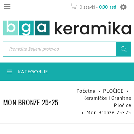
0 stavki
-
0,00
rsd
KATEGORIJE
Početna
›
PLOČICE
›
Keramičke i Granitne
MON BRONZE 25×25
Pločice
›
Mon Bronze 25×25