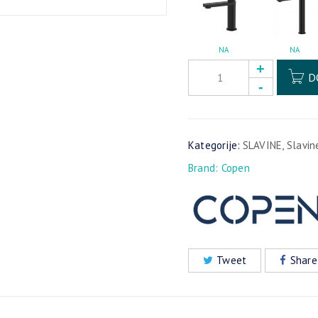
NA
NA
D
Kategorije:
SLAVINE
,
Slavin
Brand:
Copen
Tweet
Share