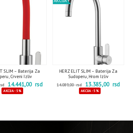
AKCIJA
T SLIM – Baterija Za
HERZ ELIT SLIM – Baterija Za
eru, Crveni Izliv
Sudoperu, Hrom Izliv
14.441,00
rsd
13.385,00
rsd
sd
14.089,00
rsd
AKCIJA - 5%
AKCIJA - 5%