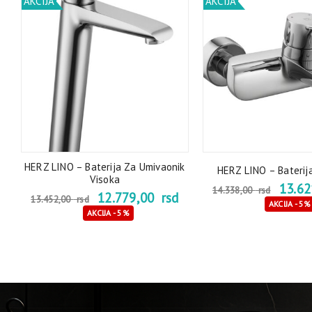
AKCIJA
AKCIJA
HERZ LINO – Baterija Za Umivaonik
0
HERZ LINO – Baterij
Visoka
13.6
14.338,00
rsd
12.779,00
rsd
13.452,00
rsd
AKCIJA - 5%
AKCIJA - 5%