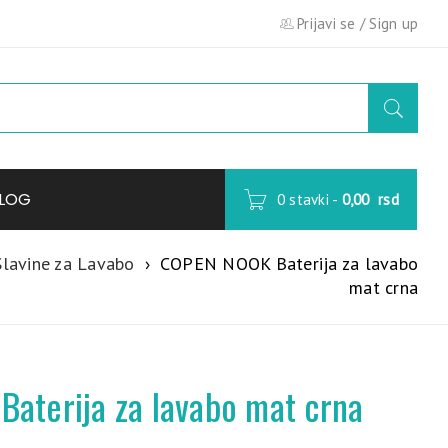
Prijavi se
/
Sign up
LOG
0 stavki
-
0,00
rsd
Slavine za Lavabo
›
COPEN NOOK Baterija za lavabo
mat crna
aterija za lavabo mat crna