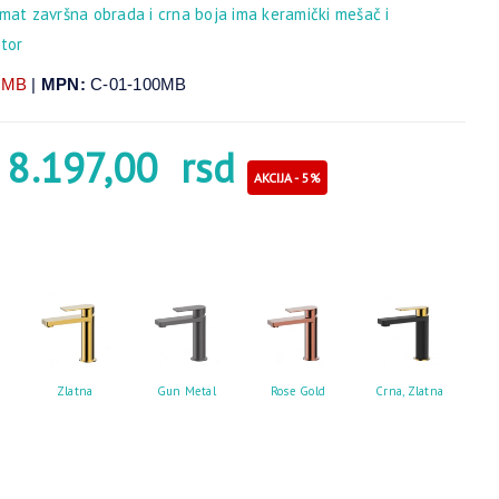
mat završna obrada i crna boja ima keramički mešač i
ator
0MB
|
MPN:
C-01-100MB
8.197,00
rsd
AKCIJA - 5%
Zlatna
Gun Metal
Rose Gold
Crna, Zlatna
Crn