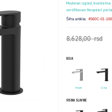
Moderan izgled, kvalitetna 
sertifikovan Neopearl perl
Šifra artikla:
4560C-01-10
8.628,00
rsd
BOJA
Hrom
Crna
VISINA SLAVINE