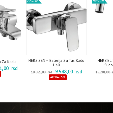
AKCIJA
AKCIJA
HERZ ZEN – Baterija Za Tus Kadu
HERZ ELI
a Za Kadu
U40
Sudop
21,00
rsd
9.548,00
rsd
10.051,00
rsd
15.201,00
r
AKCIJA - 5%