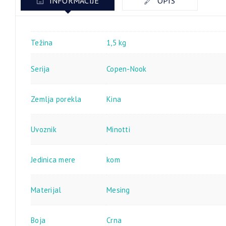
INFORMACIJE
OPIS
Težina
1,5 kg
Serija
Copen-Nook
Zemlja porekla
Kina
Uvoznik
Minotti
Jedinica mere
kom
Materijal
Mesing
Boja
Crna