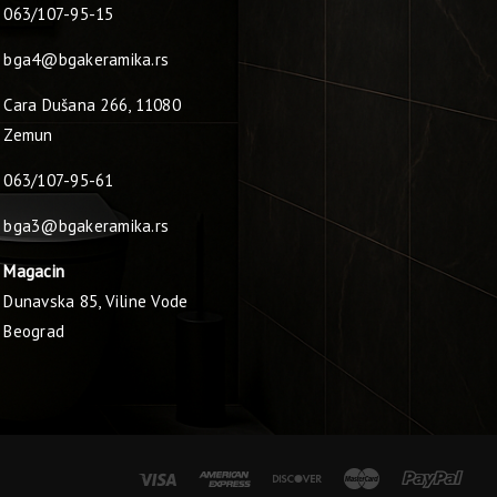
063/107-95-15
bga4@bgakeramika.rs
Cara Dušana 266, 11080
Zemun
063/107-95-61
bga3@bgakeramika.rs
Magacin
Dunavska 85, Viline Vode
Beograd