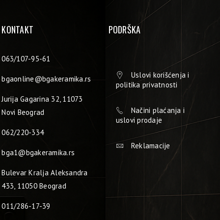
KONTAKT
PODRŠKA
063/107-95-61
Uslovi korišćenja i
bgaonline@bgakeramika.rs
politika privatnosti
Jurija Gagarina 32, 11073
Načini plaćanja i
Novi Beograd
uslovi prodaje
062/220-334
Reklamacije
bga1@bgakeramika.rs
Bulevar Kralja Aleksandra
433, 11050 Beograd
011/286-17-39