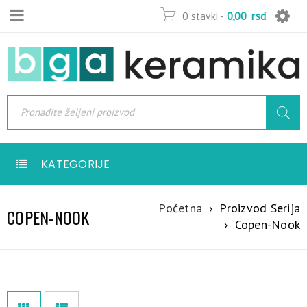
0 stavki
-
0,00
rsd
KATEGORIJE
Početna
›
Proizvod Serija
COPEN-NOOK
›
Copen-Nook