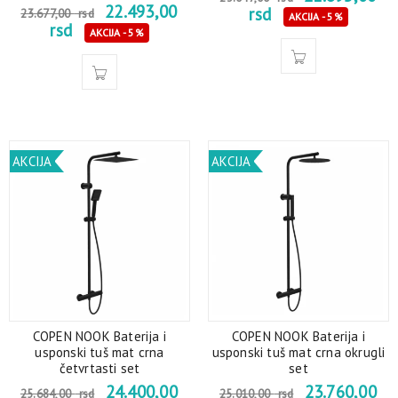
22.493,00
rsd
23.677,00
rsd
AKCIJA - 5%
rsd
AKCIJA - 5%
AKCIJA
AKCIJA
COPEN NOOK Baterija i
COPEN NOOK Baterija i
usponski tuš mat crna
usponski tuš mat crna okrugli
četvrtasti set
set
24.400,00
23.760,00
25.684,00
rsd
25.010,00
rsd