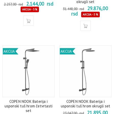
okrugli set
2.144,00
rsd
2.257,00
rsd
29.876,00
31.448,00
rsd
AKCIJA - 5%
rsd
AKCIJA - 5%
AKCIJA
AKCIJA
COPEN NOOK Baterija i
COPEN NOOK Baterija i
usponski tuš hrom četvrtasti
usponski tuš hrom okrugli set
set
21.895,00
23.047,00
rsd