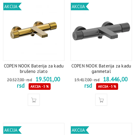
AKCIJA
AKCIJA
COPEN NOOK Baterija za kadu
COPEN NOOK Baterija za kadu
brušeno zlato
ganmetal
19.501,00
18.446,00
20.527,00
rsd
19.417,00
rsd
rsd
rsd
AKCIJA - 5%
AKCIJA - 5%
AKCIJA
AKCIJA