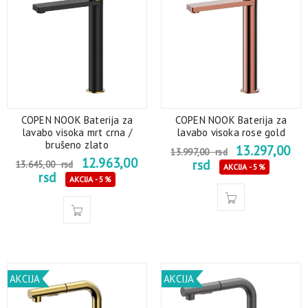
COPEN NOOK Baterija za
COPEN NOOK Baterija za
lavabo visoka mrt crna /
lavabo visoka rose gold
brušeno zlato
13.297,00
13.997,00
rsd
12.963,00
rsd
13.645,00
rsd
AKCIJA - 5%
rsd
AKCIJA - 5%
AKCIJA
AKCIJA