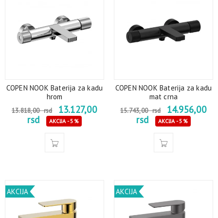
COPEN NOOK Baterija za kadu
COPEN NOOK Baterija za kadu
hrom
mat crna
13.127,00
14.956,00
13.818,00
rsd
15.743,00
rsd
rsd
rsd
AKCIJA - 5%
AKCIJA - 5%
AKCIJA
AKCIJA