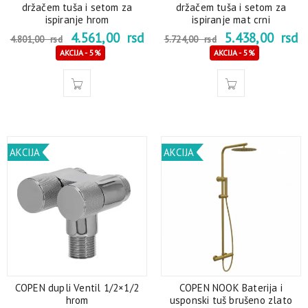
držačem tuša i setom za
držačem tuša i setom za
ispiranje hrom
ispiranje mat crni
4.561,00
rsd
5.438,00
rsd
4.801,00
rsd
5.724,00
rsd
AKCIJA - 5%
AKCIJA - 5%
AKCIJA
AKCIJA
COPEN dupli Ventil 1/2×1/2
COPEN NOOK Baterija i
hrom
usponski tuš brušeno zlato