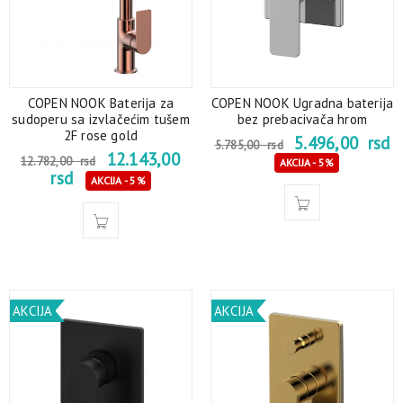
COPEN NOOK Baterija za
COPEN NOOK Ugradna baterija
sudoperu sa izvlačećim tušem
bez prebacivača hrom
2F rose gold
5.496,00
rsd
5.785,00
rsd
12.143,00
12.782,00
rsd
AKCIJA - 5%
rsd
AKCIJA - 5%
AKCIJA
AKCIJA