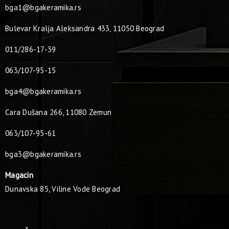
bga1@bgakeramika.rs
Bulevar Kralja Aleksandra 433, 11050 Beograd
011/286-17-39
063/107-95-15
bga4@bgakeramika.rs
Cara Dušana 266, 11080 Zemun
063/107-95-61
bga3@bgakeramika.rs
Magacin
Dunavska 85, Viline Vode Beograd