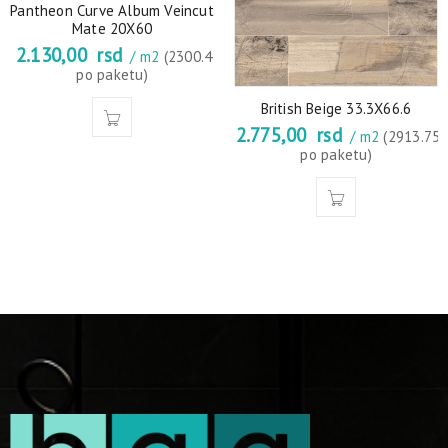
Pantheon Curve Album Veincut
Mate 20X60
2.130,00
rsd
/ m2
(2300.4
po paketu)
British Beige 33.3X66.6
2.775,00
rsd
/ m2
(2913.75
po paketu)