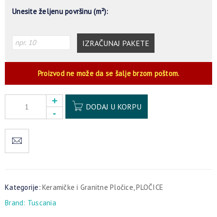
Unesite željenu površinu (m²):
IZRAČUNAJ PAKETE
Proizvod ne može da se šalje brzom poštom.
Alternative:
DODAJ U KORPU
Kategorije:
Keramičke i Granitne Pločice
,
PLOČICE
Brand:
Tuscania