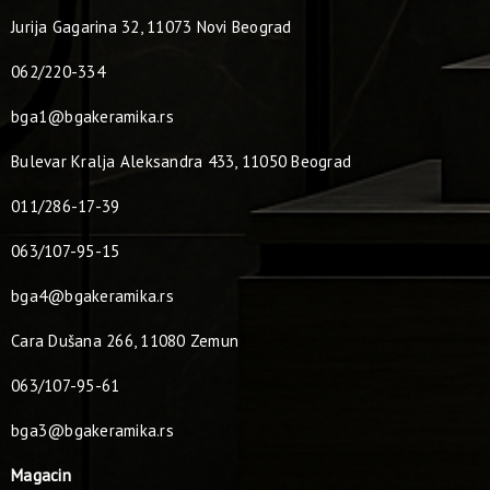
Jurija Gagarina 32, 11073 Novi Beograd
062/220-334
bga1@bgakeramika.rs
Bulevar Kralja Aleksandra 433, 11050 Beograd
011/286-17-39
063/107-95-15
bga4@bgakeramika.rs
Cara Dušana 266, 11080 Zemun
063/107-95-61
bga3@bgakeramika.rs
Magacin