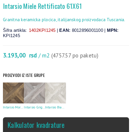
Intarsio Miele Rettificato 61X61
Granitna keramicka plocica, italijanskog proizvodaca Tuscania.
Šifra artikla:
1402KPI1245
|
EAN:
8012896001100 |
MPN:
KPI1245
3.193,00
rsd
/ m2
(4757.57 po paketu)
PROIZVODI IZ ISTE GRUPE
Intarsio Moro Rettificato 61X61
Intarsio Grigio Rettificato 61X61
Intarsio Bianco Rettificato 61X61
Kalkulator kvadrature