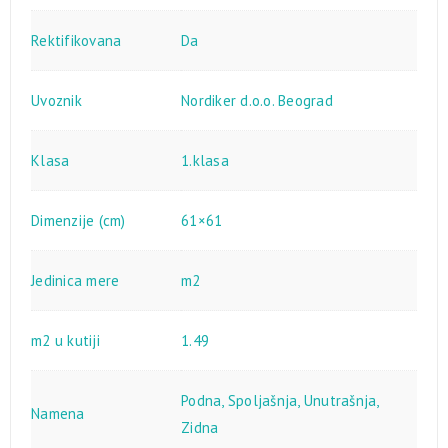
Rektifikovana
Da
Uvoznik
Nordiker d.o.o. Beograd
Klasa
1.klasa
Dimenzije (cm)
61×61
Jedinica mere
m2
m2 u kutiji
1.49
Podna
,
Spoljašnja
,
Unutrašnja
,
Namena
Zidna