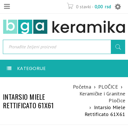
0 stavki
-
0,00
rsd
KATEGORIJE
Početna
›
PLOČICE
›
Keramičke i Granitne
INTARSIO MIELE
Pločice
RETTIFICATO 61X61
›
Intarsio Miele
Rettificato 61X61