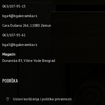
063/107-95-15
bga4@bgakeramika.rs
Cara Dušana 266, 11080 Zemun
063/107-95-61
bga3@bgakeramika.rs
Magacin
Dunavska 85, Viline Vode Beograd
PODRŠKA
Uslovi korišćenja i politika privatnosti