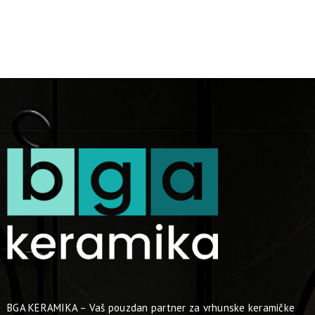
BGA KERAMIKA – Vaš pouzdan partner za vrhunske keramičke