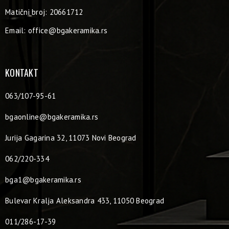
Matični broj: 20661712
Email:
office@bgakeramika.rs
KONTAKT
063/107-95-61
bgaonline@bgakeramika.rs
Jurija Gagarina 32, 11073 Novi Beograd
062/220-334
bga1@bgakeramika.rs
Bulevar Kralja Aleksandra 433, 11050 Beograd
011/286-17-39