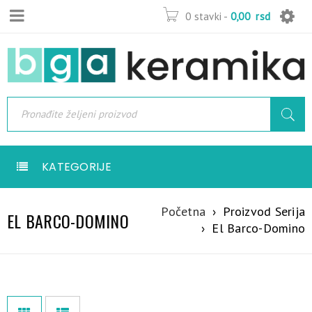
0 stavki
-
0,00
rsd
KATEGORIJE
Početna
›
Proizvod Serija
EL BARCO-DOMINO
›
El Barco-Domino