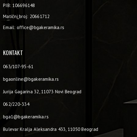
PIB: 106696148
Matični broj: 20661712
Email:
office@bgakeramika.rs
KONTAKT
063/107-95-61
bgaonline@bgakeramika.rs
Jurija Gagarina 32, 11073 Novi Beograd
062/220-334
bga1@bgakeramika.rs
Bulevar Kralja Aleksandra 433, 11050 Beograd