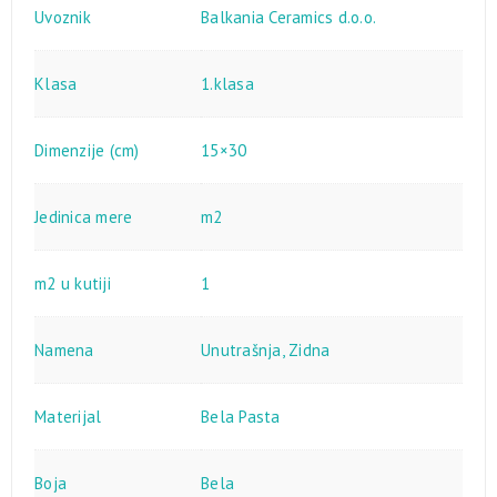
Uvoznik
Balkania Ceramics d.o.o.
Klasa
1.klasa
Dimenzije (cm)
15×30
Jedinica mere
m2
m2 u kutiji
1
Namena
Unutrašnja
,
Zidna
Materijal
Bela Pasta
Boja
Bela