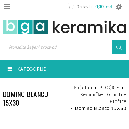
0 stavki
-
0,00
rsd
KATEGORIJE
Početna
›
PLOČICE
›
DOMINO BLANCO
Keramičke i Granitne
15X30
Pločice
›
Domino Blanco 15X30