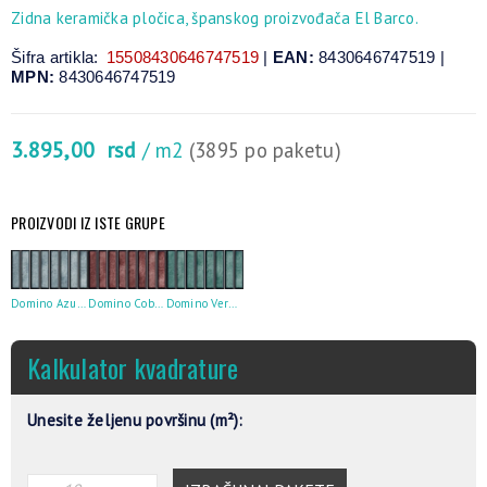
Zidna keramička pločica, španskog proizvođača El Barco.
Šifra artikla:
15508430646747519
|
EAN:
8430646747519 |
MPN:
8430646747519
3.895,00
rsd
/ m2
(3895 po paketu)
PROIZVODI IZ ISTE GRUPE
Domino Azul 15X30
Domino Cobre 15X30
Domino Verde 15X30
Kalkulator kvadrature
Unesite željenu površinu (m²):