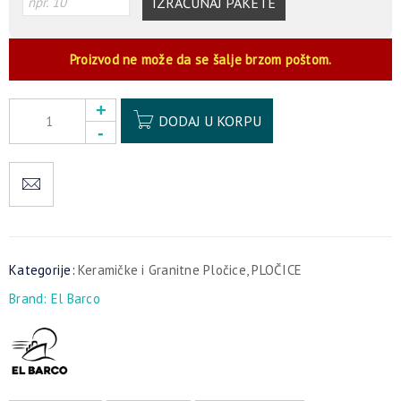
IZRAČUNAJ PAKETE
Proizvod ne može da se šalje brzom poštom.
Alternative:
DODAJ U KORPU
Kategorije:
Keramičke i Granitne Pločice
,
PLOČICE
Brand:
El Barco