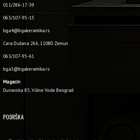
011/286-17-39
063/107-95-15
bga4@bgakeramika.rs
Cara Dušana 266, 11080 Zemun
063/107-95-61
bga3@bgakeramika.rs
Magacin
Dunavska 85, Viline Vode Beograd
PODRŠKA