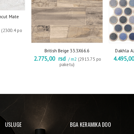
ncut Mate
2
(2300.4 po
British Beige 33.3X66.6
Dakhla Az
2.775,00
rsd
4.495,0
/ m2
(2913.75 po
paketu)
USLUGE
BGA KERAMIKA DOO