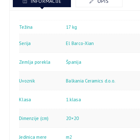
INFORMACIJE
OPIS
Težina
17 kg
Serija
El Barco-Xian
Zemlja porekla
Španija
Uvoznik
Balkania Ceramics d.o.o.
Klasa
1.klasa
Dimenzije (cm)
20×20
Jedinica mere
m2