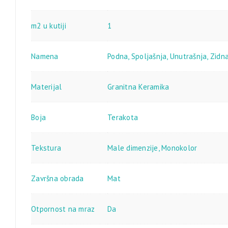
m2 u kutiji
1
Namena
Podna
,
Spoljašnja
,
Unutrašnja
,
Zidn
Materijal
Granitna Keramika
Boja
Terakota
Tekstura
Male dimenzije
,
Monokolor
Završna obrada
Mat
Otpornost na mraz
Da