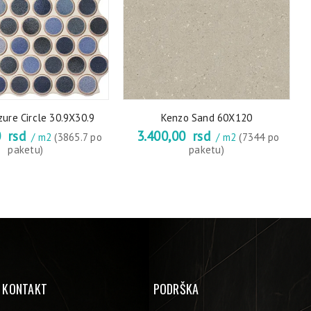
ure Circle 30.9X30.9
Kenzo Sand 60X120
0
rsd
3.400,00
rsd
/ m2
(3865.7 po
/ m2
(7344 po
paketu)
paketu)
KONTAKT
PODRŠKA