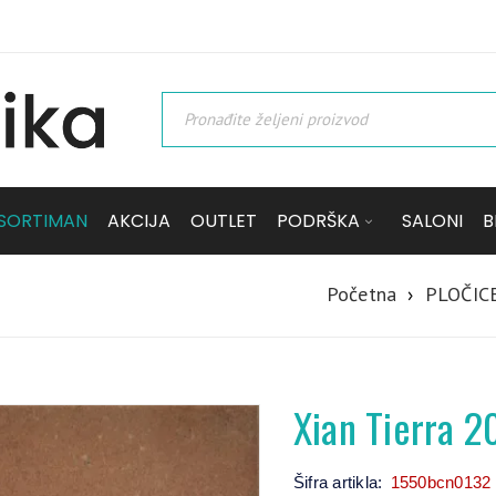
SORTIMAN
AKCIJA
OUTLET
PODRŠKA
SALONI
B
Početna
›
PLOČIC
Xian Tierra 2
Šifra artikla:
1550bcn0132