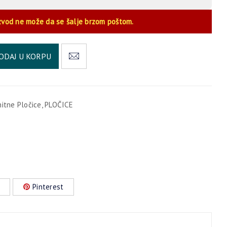
zvod ne može da se šalje brzom poštom.
Alternative:
ODAJ U KORPU
nitne Pločice
,
PLOČICE
Pinterest