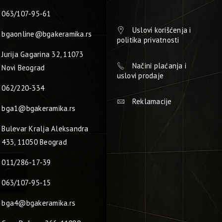
063/107-95-61
Uslovi korišćenja i
bgaonline@bgakeramika.rs
politika privatnosti
Jurija Gagarina 32, 11073
Načini plaćanja i
Novi Beograd
uslovi prodaje
062/220-334
Reklamacije
bga1@bgakeramika.rs
Bulevar Kralja Aleksandra
433, 11050 Beograd
011/286-17-39
063/107-95-15
bga4@bgakeramika.rs