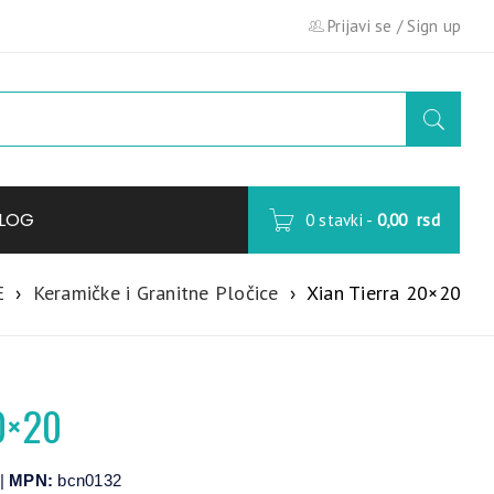
Prijavi se
/
Sign up
LOG
0 stavki
-
0,00
rsd
E
›
Keramičke i Granitne Pločice
›
Xian Tierra 20×20
0×20
|
MPN:
bcn0132