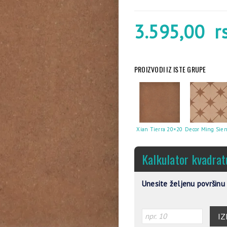
3.595,00
r
PROIZVODI IZ ISTE GRUPE
Xian Tierra 20×20
Kalkulator kvadrat
Unesite željenu površinu 
IZ