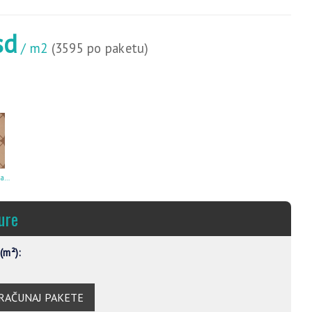
sd
/ m2
(3595 po paketu)
Decor Ming Siena 20×20
ure
(m²):
RAČUNAJ PAKETE