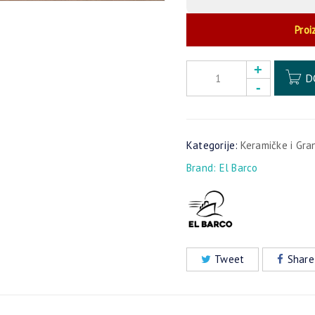
Proi
D
Kategorije:
Keramičke i Gra
Brand:
El Barco
Tweet
Share