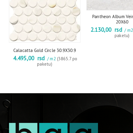
Pantheon Album Vei
0
20X60
2.130,00
rsd
/ m
paketu)
Calacatta Gold Circle 30.9X30.9
4.495,00
rsd
/ m2
(3865.7 po
paketu)