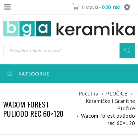
0 stavki
-
0,00
rsd
KATEGORIJE
Početna
›
PLOČICE
›
Keramičke i Granitne
WACOM FOREST
Pločice
PULIODO REC 60×120
›
Wacom forest puliodo
rec 60×120