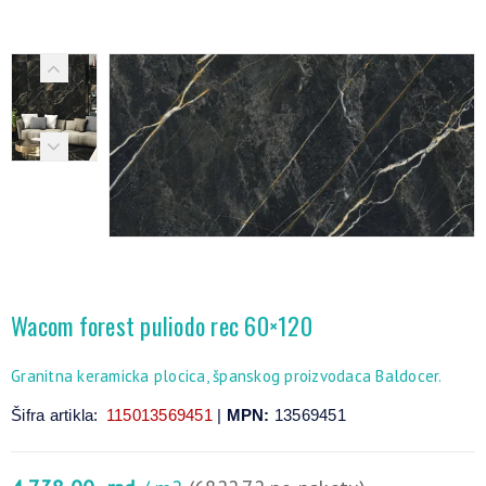
Wacom forest puliodo rec 60×120
Granitna keramicka plocica, španskog proizvodaca Baldocer.
Šifra artikla:
115013569451
|
MPN:
13569451