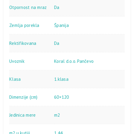
Otpornost na mraz
Da
Zemlja porekla
Španija
Rektifikovana
Da
Uvoznik
Koral d.o.o. Pančevo
Klasa
1.klasa
Dimenzije (cm)
60×120
Jedinica mere
m2
m2 u kutiji
1.44