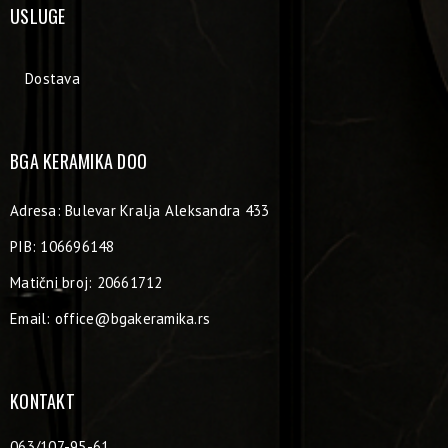
USLUGE
Dostava
BGA KERAMIKA DOO
Adresa: Bulevar Kralja Aleksandra 433
PIB: 106696148
Matični broj: 20661712
Email:
office@bgakeramika.rs
KONTAKT
063/107-95-61