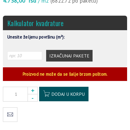
4.738,00
rsd
/ m2
(6822.72 po paketu)
Kalkulator kvadrature
Unesite željenu površinu (m²):
IZRAČUNAJ PAKETE
Proizvod ne može da se šalje brzom poštom.
Alternative:
DODAJ U KORPU