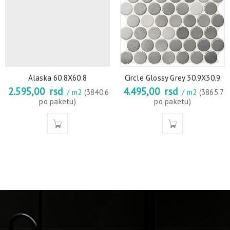
Alaska 60.8X60.8
Circle Glossy Grey 30.9X30.9
2.595,00
rsd
4.495,00
rsd
/ m2
(3840.6
/ m2
(3865.7
po paketu)
po paketu)