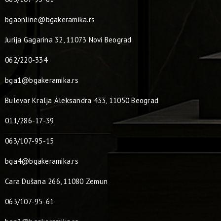
bgaonline@bgakeramika.rs
Jurija Gagarina 32, 11073 Novi Beograd
062/220-334
bga1@bgakeramika.rs
Bulevar Kralja Aleksandra 433, 11050 Beograd
011/286-17-39
063/107-95-15
bga4@bgakeramika.rs
Cara Dušana 266, 11080 Zemun
063/107-95-61