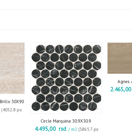
Agnes 
2.465,0
Brillo 30X90
2
(4052.8 po
Circle Marquina 30.9X30.9
4.495,00
rsd
/ m2
(3865.7 po