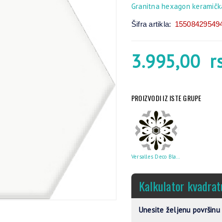
Granitna hexagon keramička
Šifra artikla:
15508429549
3.995,00
r
PROIZVODI IZ ISTE GRUPE
Versalles Deco Black 20X24
Kalkulator kvadrat
Unesite željenu površinu 