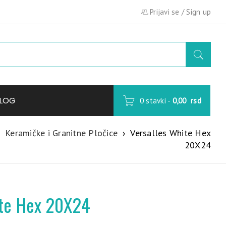
Prijavi se
/
Sign up
LOG
0 stavki
-
0,00
rsd
Keramičke i Granitne Pločice
›
Versalles White Hex
20X24
ite Hex 20X24