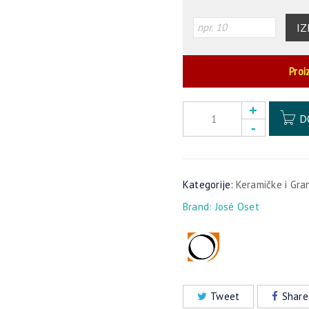
IZ
Proi
D
Kategorije:
Keramičke i Gra
Brand:
José Oset
Tweet
Share