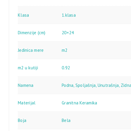
Klasa
1.klasa
Dimenzije (cm)
20×24
Jedinica mere
m2
m2 u kutiji
0.92
Namena
Podna
,
Spoljašnja
,
Unutrašnja
,
Zidn
Materijal
Granitna Keramika
Boja
Bela