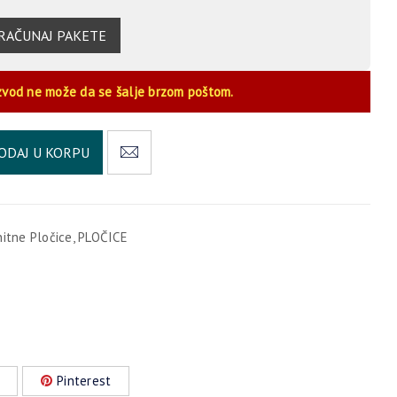
RAČUNAJ PAKETE
zvod ne može da se šalje brzom poštom.
Alternative:
ODAJ U KORPU
nitne Pločice
,
PLOČICE
Pinterest