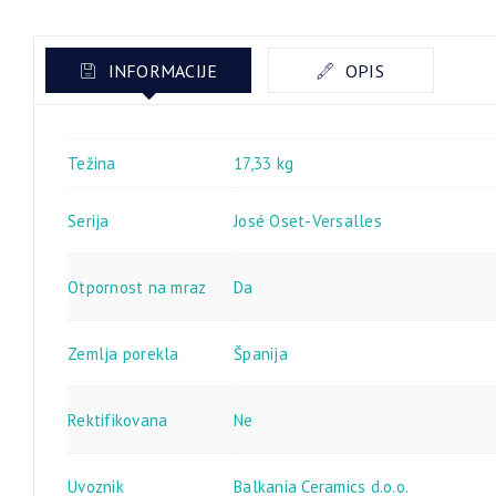
INFORMACIJE
OPIS
Težina
17,33 kg
Serija
José Oset-Versalles
Otpornost na mraz
Da
Zemlja porekla
Španija
Rektifikovana
Ne
Uvoznik
Balkania Ceramics d.o.o.