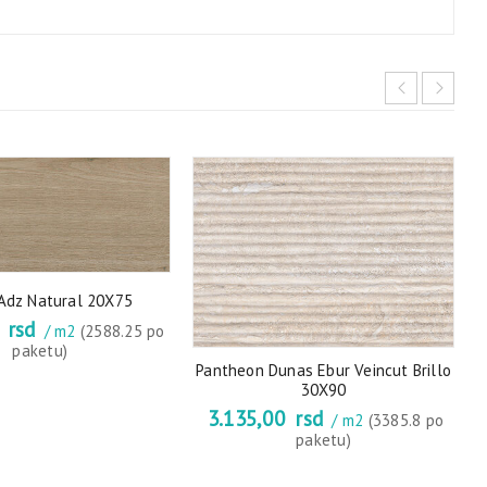
Adz Natural 20X75
0
rsd
/ m2
(2588.25 po
paketu)
Pantheon Dunas Ebur Veincut Brillo
30X90
3.135,00
rsd
/ m2
(3385.8 po
paketu)