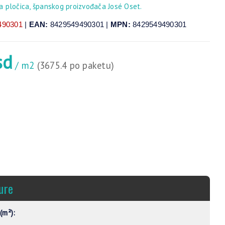
 pločica, španskog proizvođača José Oset.
490301
|
EAN:
8429549490301 |
MPN:
8429549490301
sd
/ m2
(3675.4 po paketu)
ure
(m²):