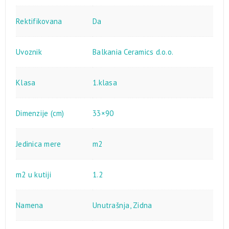
Rektifikovana
Da
Uvoznik
Balkania Ceramics d.o.o.
Klasa
1.klasa
Dimenzije (cm)
33×90
Jedinica mere
m2
m2 u kutiji
1.2
Namena
Unutrašnja
,
Zidna