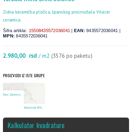
Zidna keramička pločica, španskog proizvođača Vitacer
ceramica.
Šifra artikla:
15508435572036041
|
EAN:
8435572036041 |
MPN:
8435572036041
2.980,00
rsd
/ m2
(3576 po paketu)
PROIZVODI IZ ISTE GRUPE
Dec. Varenna White Brillo 33.3X90
Varenna White 59.5X59.5
Kalkulator kvadrature