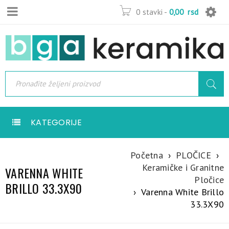
0 stavki
-
0,00
rsd
KATEGORIJE
Početna
›
PLOČICE
›
Keramičke i Granitne
VARENNA WHITE
Pločice
BRILLO 33.3X90
›
Varenna White Brillo
33.3X90