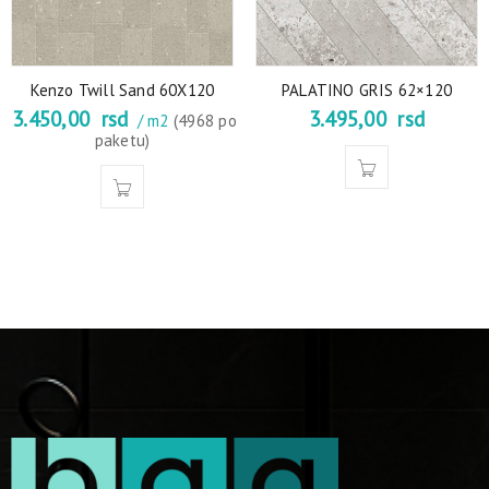
Kenzo Twill Sand 60X120
PALATINO GRIS 62×120
3.450,00
rsd
3.495,00
rsd
/ m2
(4968 po
paketu)