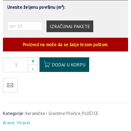
Unesite željenu površinu (m²):
IZRAČUNAJ PAKETE
Proizvod ne može da se šalje brzom poštom.
Alternative:
DODAJ U KORPU
Kategorije:
Keramičke i Granitne Pločice
,
PLOČICE
Brand:
Vitacer