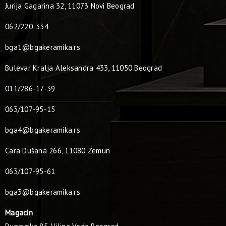
Jurija Gagarina 32, 11073 Novi Beograd
062/220-334
bga1@bgakeramika.rs
Bulevar Kralja Aleksandra 433, 11050 Beograd
011/286-17-39
063/107-95-15
bga4@bgakeramika.rs
Cara Dušana 266, 11080 Zemun
063/107-95-61
bga3@bgakeramika.rs
Magacin