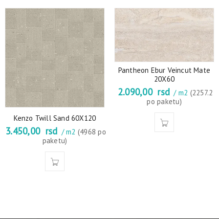
Pantheon Ebur Veincut Mate
20X60
2.090,00
rsd
/ m2
(2257.2
po paketu)
Kenzo Twill Sand 60X120
3.450,00
rsd
/ m2
(4968 po
paketu)