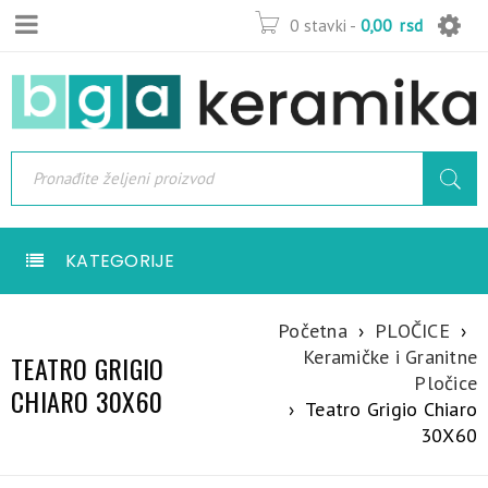
0 stavki
-
0,00
rsd
KATEGORIJE
Početna
›
PLOČICE
›
Keramičke i Granitne
TEATRO GRIGIO
Pločice
CHIARO 30X60
›
Teatro Grigio Chiaro
30X60