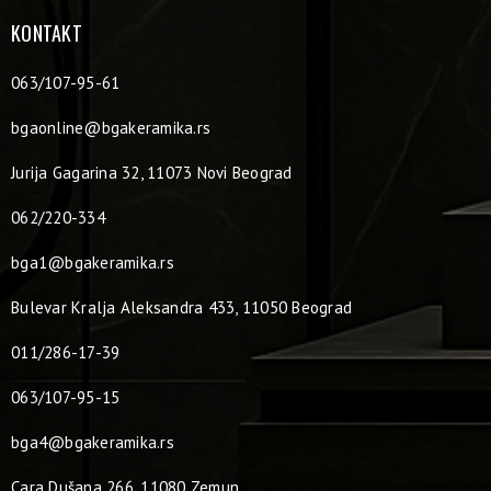
KONTAKT
063/107-95-61
bgaonline@bgakeramika.rs
Jurija Gagarina 32, 11073 Novi Beograd
062/220-334
bga1@bgakeramika.rs
Bulevar Kralja Aleksandra 433, 11050 Beograd
011/286-17-39
063/107-95-15
bga4@bgakeramika.rs
Cara Dušana 266, 11080 Zemun