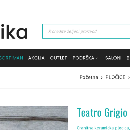
SORTIMAN
AKCIJA
OUTLET
PODRŠKA
SALONI
B
Početna
›
PLOČICE
›
Teatro Grigi
Granitna keramicka plocica