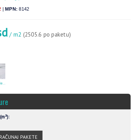
2
|
MPN:
8142
sd
/ m2
(2505.6 po paketu)
Teatro Grigio Chiaro 30X60
ure
(m²):
RAČUNAJ PAKETE