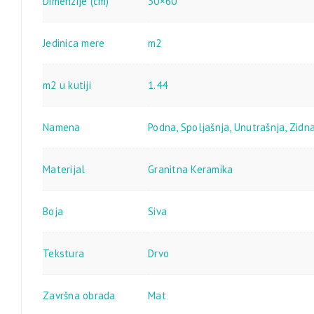
Dimenzije (cm)
30×60
Jedinica mere
m2
m2 u kutiji
1.44
Namena
Podna
,
Spoljašnja
,
Unutrašnja
,
Zidn
Materijal
Granitna Keramika
Boja
Siva
Tekstura
Drvo
Završna obrada
Mat