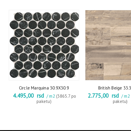
o
Circle Marquina 30.9X30.9
British Beige 33.
4.495,00
rsd
2.775,00
rsd
/ m2
(3865.7 po
/ m
paketu)
paketu)