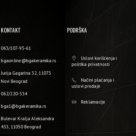
KONTAKT
PODRŠKA
063/107-95-61
Uslovi korišćenja i
bgaonline@bgakeramika.rs
politika privatnosti
Jurija Gagarina 32, 11073
Načini plaćanja i
Novi Beograd
uslovi prodaje
062/220-334
Reklamacije
bga1@bgakeramika.rs
Bulevar Kralja Aleksandra
433, 11050 Beograd