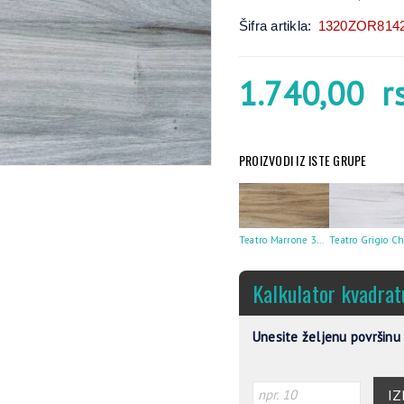
Šifra artikla:
1320ZOR814
1.740,00
r
PROIZVODI IZ ISTE GRUPE
Teatro Marrone 30X60
Kalkulator kvadrat
Unesite željenu površinu 
IZ