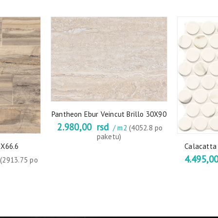
Pantheon Ebur Veincut Brillo 30X90
2.980,00
rsd
/ m2
(4052.8 po
paketu)
3X66.6
Calacatta 
4.495,0
2
(2913.75 po