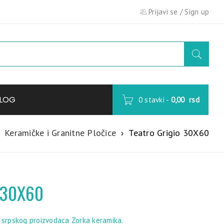
Prijavi se
/
Sign up
LOG
0 stavki
-
0,00
rsd
Keramičke i Granitne Pločice
›
Teatro Grigio 30X60
o 30X60
, srpskog proizvodaca Zorka keramika.