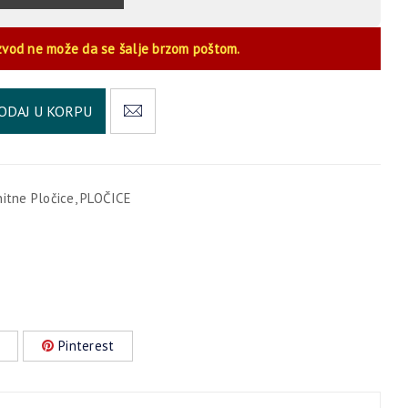
zvod ne može da se šalje brzom poštom.
Alternative:
ODAJ U KORPU
nitne Pločice
,
PLOČICE
Pinterest