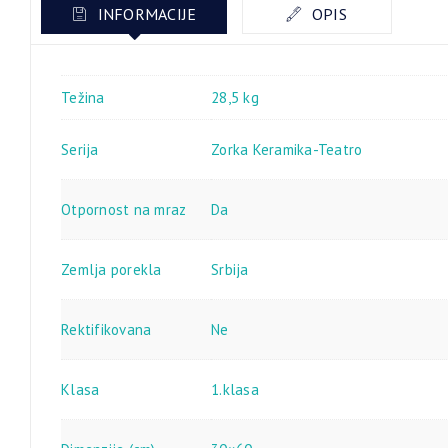
INFORMACIJE
OPIS
Težina
28,5 kg
Serija
Zorka Keramika-Teatro
Otpornost na mraz
Da
Zemlja porekla
Srbija
Rektifikovana
Ne
Klasa
1.klasa