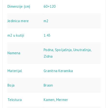
Dimenzije (cm)
60×120
Jedinica mere
m2
m2 u kutiji
1.43
Podna
,
Spoljašnja
,
Unutrašnja
,
Namena
Zidna
Materijal
Granitna Keramika
Boja
Braon
Tekstura
Kamen
,
Mermer