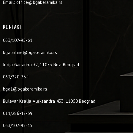
Email:
office@bgakeramika.rs
KONTAKT
063/107-95-61
bgaonline@bgakeramika.rs
Jurija Gagarina 32, 11073 Novi Beograd
062/220-334
bga1@bgakeramika.rs
Bulevar Kralja Aleksandra 433, 11050 Beograd
011/286-17-39
063/107-95-15