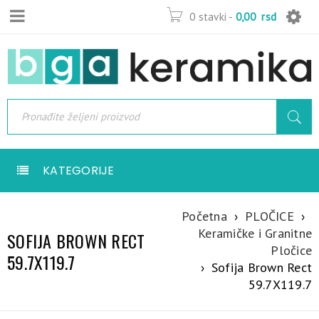
0 stavki
-
0,00
rsd
KATEGORIJE
Početna
›
PLOČICE
›
Keramičke i Granitne
SOFIJA BROWN RECT
Pločice
59.7X119.7
›
Sofija Brown Rect
59.7X119.7