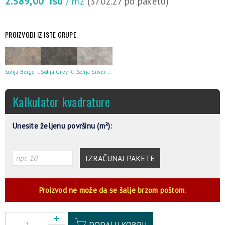
2.589,00
rsd
/ m2
(3702.27 po paketu)
PROIZVODI IZ ISTE GRUPE
Sofija Beige Rect 59.7X119.7
Sofija Grey Rect 59.7X119.7
Sofija Silver Rect 59.7X119.7
Kalkulator kvadrature
Unesite željenu površinu (m²):
IZRAČUNAJ PAKETE
Proizvod ne može da se šalje brzom poštom.
Alternative:
DODAJ U KORPU