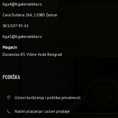
bga4@bgakeramika.rs
Cara Dušana 266, 11080 Zemun
063/107-95-61
bga3@bgakeramika.rs
Magacin
Dunavska 85, Viline Vode Beograd
PODRŠKA
Uslovi korišćenja i politika privatnosti
Načini plaćanja i uslovi prodaje