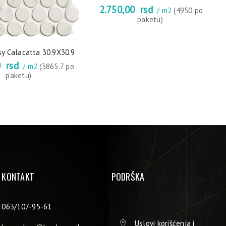
2.750,00
rsd
/ m2
(4950 po
paketu)
sy Calacatta 30.9X30.9
0
rsd
/ m2
(3865.7 po
paketu)
KONTAKT
PODRŠKA
063/107-95-61
Uslovi korišćenja i