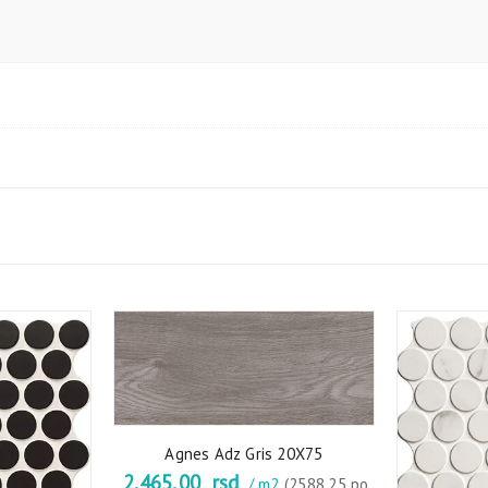
Agnes Adz Gris 20X75
2.465,00
rsd
/ m2
(2588.25 po