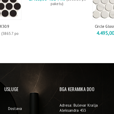
paketu)
9X30.9
Circle Glos
4.495,0
2
(3865.7 po
USLUGE
BGA KERAMIKA DOO
Adresa: Bulevar Kralja
Dostava
Aleksandra 433