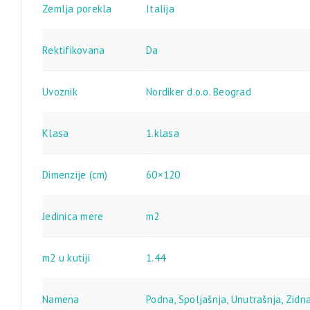
Zemlja porekla
Italija
Rektifikovana
Da
Uvoznik
Nordiker d.o.o. Beograd
Klasa
1.klasa
Dimenzije (cm)
60×120
Jedinica mere
m2
m2 u kutiji
1.44
Namena
Podna
,
Spoljašnja
,
Unutrašnja
,
Zidn