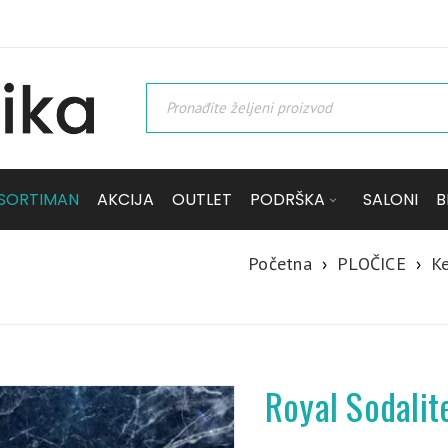
SORTIMAN
AKCIJA
OUTLET
PODRŠKA
SALONI
B
Početna
›
PLOČICE
›
Ke
Royal Sodalit