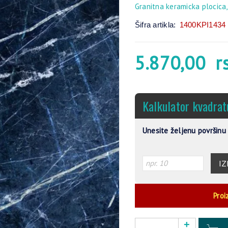
Granitna keramicka plocica,
Šifra artikla:
1400KPI1434
5.870,00
r
Kalkulator kvadrat
Unesite željenu površinu 
IZ
Proi