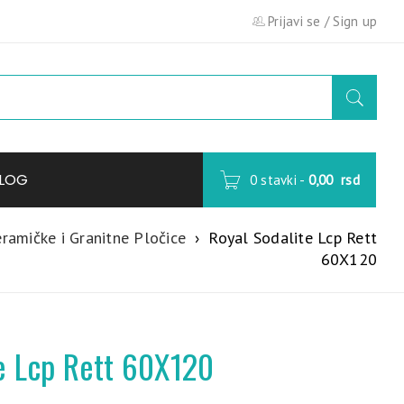
Prijavi se
/
Sign up
LOG
0 stavki
-
0,00
rsd
ramičke i Granitne Pločice
›
Royal Sodalite Lcp Rett
60X120
e Lcp Rett 60X120