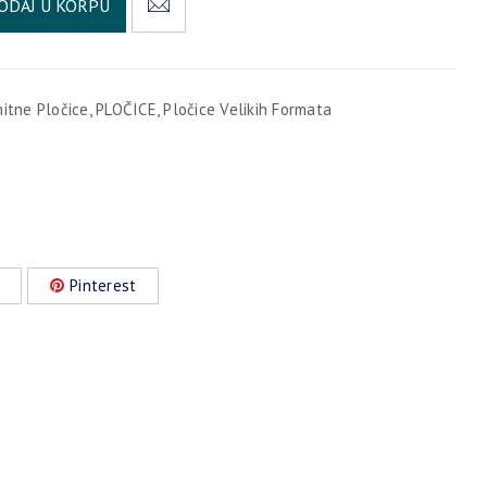
ODAJ U KORPU
nitne Pločice
,
PLOČICE
,
Pločice Velikih Formata
Pinterest