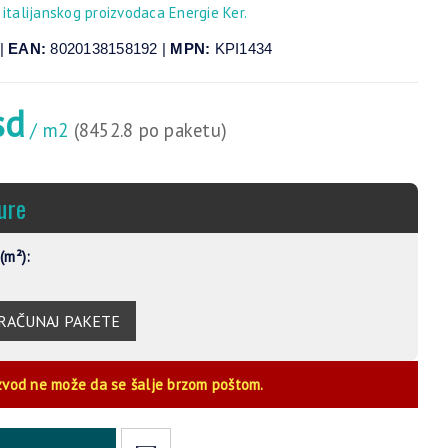
 italijanskog proizvodaca Energie Ker.
|
EAN:
8020138158192 |
MPN:
KPI1434
sd
/ m2
(8452.8 po paketu)
ure
(m²):
RAČUNAJ PAKETE
zvod ne može da se šalje brzom poštom.
Alternative: