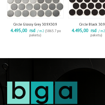
Circle Glossy Grey 30.9X30.9
Circle Black 30.
4.495,00
rsd
4.495,00
rsd
o
/ m2
(3865.7 po
/ m
paketu)
paketu)