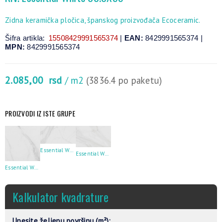
Zidna keramička pločica, španskog proizvođača Ecoceramic.
Šifra artikla:
15508429991565374
|
EAN:
8429991565374 |
MPN:
8429991565374
2.085,00
rsd
/ m2
(3836.4 po paketu)
PROIZVODI IZ ISTE GRUPE
Essential White 60X120
Essential White 33.3X55
Essential White 60.8X60.8
Kalkulator kvadrature
Unesite željenu površinu (m²):