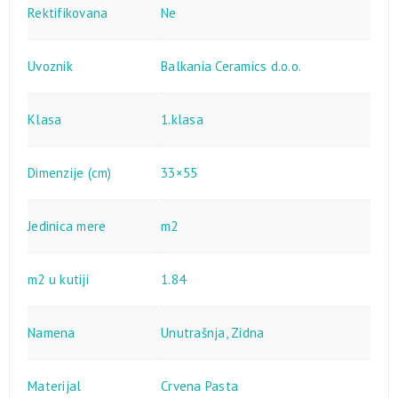
Rektifikovana
Ne
Uvoznik
Balkania Ceramics d.o.o.
Klasa
1.klasa
Dimenzije (cm)
33×55
Jedinica mere
m2
m2 u kutiji
1.84
Namena
Unutrašnja
,
Zidna
Materijal
Crvena Pasta