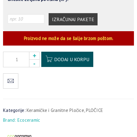
IZRAČUNAJ PAKETE
Proizvod ne može da se šalje brzom poštom.
Alternative:
DODAJ U KORPU
Kategorije:
Keramičke i Granitne Pločice
,
PLOČICE
Brand:
Ecoceramic