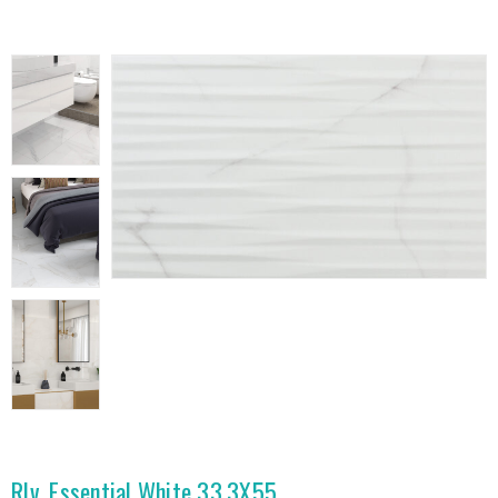
Rlv. Essential White 33.3X55