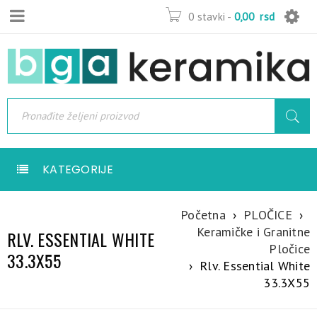
0 stavki
-
0,00
rsd
KATEGORIJE
Početna
›
PLOČICE
›
Keramičke i Granitne
RLV. ESSENTIAL WHITE
Pločice
33.3X55
›
Rlv. Essential White
33.3X55