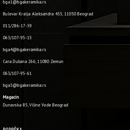
bga1@bgakeramika.rs
Bulevar Kralja Aleksandra 433, 11050 Beograd
011/286-17-39
063/107-95-15
bga4@bgakeramika.rs
Cara Dušana 266, 11080 Zemun
063/107-95-61
bga3@bgakeramika.rs
Magacin
Dunavska 85, Viline Vode Beograd
PODRŠKA