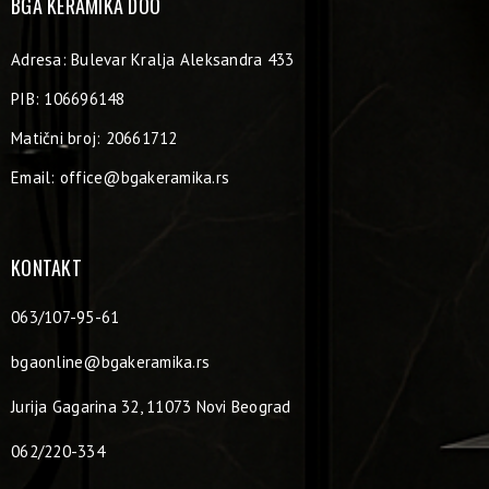
BGA KERAMIKA DOO
Adresa: Bulevar Kralja Aleksandra 433
PIB: 106696148
Matični broj: 20661712
Email:
office@bgakeramika.rs
KONTAKT
063/107-95-61
bgaonline@bgakeramika.rs
Jurija Gagarina 32, 11073 Novi Beograd
062/220-334