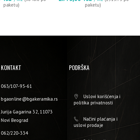
paketu)
paketu)
KONTAKT
PODRŠKA
063/107-95-61
Uslovi korišćenja i
bgaonline@bgakeramika.rs
politika privatnosti
Jurija Gagarina 32, 11073
Načini plaćanja i
Novi Beograd
uslovi prodaje
062/220-334