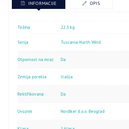
INFORMACIJE
OPIS
Težina
22,5 kg
Serija
Tuscania-North Wind
Otpornost na mraz
Da
Zemlja porekla
Italija
Rektifikovana
Da
Uvoznik
Nordiker d.o.o. Beograd
Klasa
1.klasa