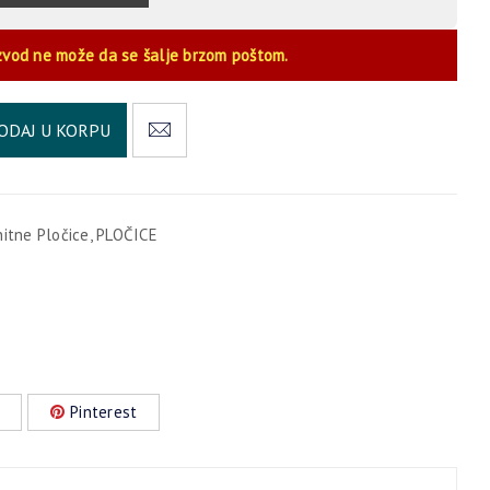
zvod ne može da se šalje brzom poštom.
Alternative:
ODAJ U KORPU
nitne Pločice
,
PLOČICE
Pinterest