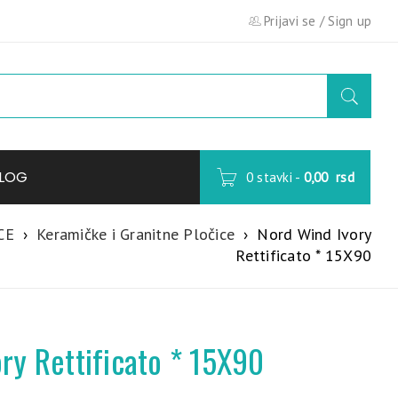
Prijavi se
/
Sign up
LOG
0 stavki
-
0,00
rsd
CE
›
Keramičke i Granitne Pločice
›
Nord Wind Ivory
Rettificato * 15X90
ry Rettificato * 15X90