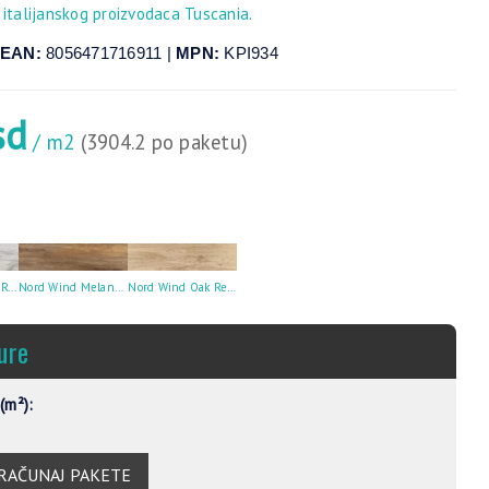
 italijanskog proizvodaca Tuscania.
EAN:
8056471716911 |
MPN:
KPI934
sd
/ m2
(3904.2 po paketu)
Nord Wind Grey Rettificato * 15X90
Nord Wind Melange Rettificato * 15X90
Nord Wind Oak Rettificato * 15X90
ure
(m²):
RAČUNAJ PAKETE