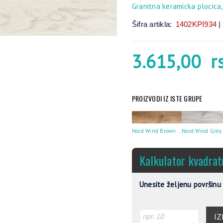
Granitna keramicka plocica,
Šifra artikla:
1402KPI934
|
3.615,00
r
PROIZVODI IZ ISTE GRUPE
Nord Wind Brown Rettificato * 15X90
Kalkulator kvadrat
Unesite željenu površinu 
IZ