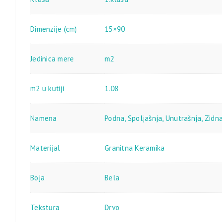
Dimenzije (cm)
15×90
Jedinica mere
m2
m2 u kutiji
1.08
Namena
Podna
,
Spoljašnja
,
Unutrašnja
,
Zidn
Materijal
Granitna Keramika
Boja
Bela
Tekstura
Drvo