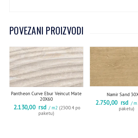
POVEZANI PROIZVODI
Pantheon Curve Ebur Veincut Mate
Namir Sand 30
20X60
2.750,00
rsd
/ 
2.130,00
rsd
/ m2
(2300.4 po
paketu)
paketu)
9