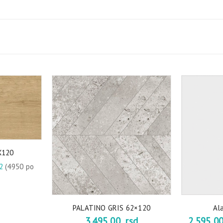
X120
m2
(4950 po
PALATINO GRIS 62×120
Al
3.495,00
rsd
2.595,0