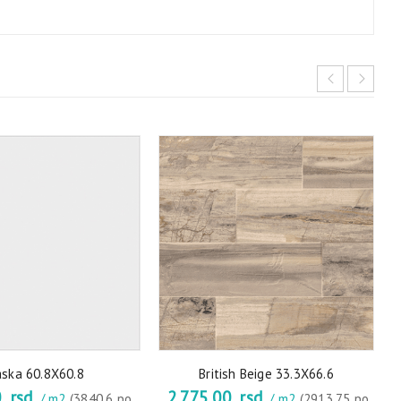
aska 60.8X60.8
British Beige 33.3X66.6
0
rsd
2.775,00
rsd
/ m2
(3840.6 po
/ m2
(2913.75 po