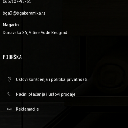
063/107-95-61
bga3@bgakeramika.rs
Magacin
Dunavska 85, Viline Vode Beograd
PODRŠKA
Uslovi korišćenja i politika privatnosti
Načini plaćanja i uslovi prodaje
Reklamacije