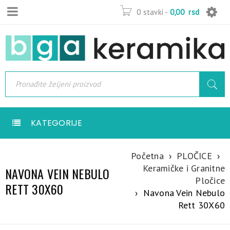
0 stavki
-
0,00
rsd
KATEGORIJE
Početna
›
PLOČICE
›
Keramičke i Granitne
NAVONA VEIN NEBULO
Pločice
RETT 30X60
›
Navona Vein Nebulo
Rett 30X60