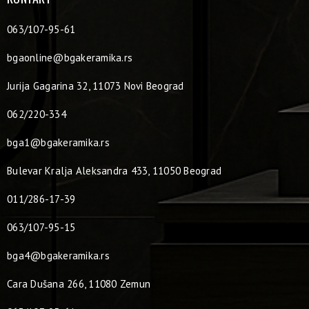
063/107-95-61
bgaonline@bgakeramika.rs
Jurija Gagarina 32, 11073 Novi Beograd
062/220-334
bga1@bgakeramika.rs
Bulevar Kralja Aleksandra 433, 11050 Beograd
011/286-17-39
063/107-95-15
bga4@bgakeramika.rs
Cara Dušana 266, 11080 Zemun