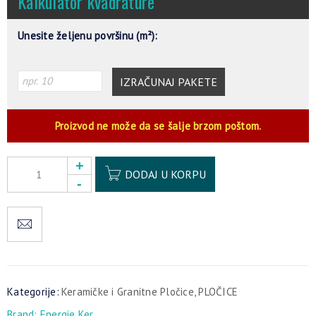
Kalkulator kvadrature
Unesite željenu površinu (m²):
IZRAČUNAJ PAKETE
Proizvod ne može da se šalje brzom poštom.
Alternative:
DODAJ U KORPU
Kategorije:
Keramičke i Granitne Pločice
,
PLOČICE
Brand:
Energie Ker