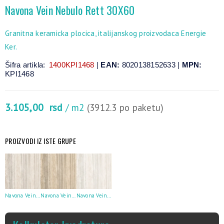
Navona Vein Nebulo Rett 30X60
Granitna keramicka plocica, italijanskog proizvodaca Energie
Ker.
Šifra artikla:
1400KPI1468
|
EAN:
8020138152633 |
MPN:
KPI1468
3.105,00
rsd
/ m2
(3912.3 po paketu)
PROIZVODI IZ ISTE GRUPE
Navona Vein Candido Rett 30X60
Navona Vein Aureo Rett 30X60
Navona Vein Niveo Rett 30X60