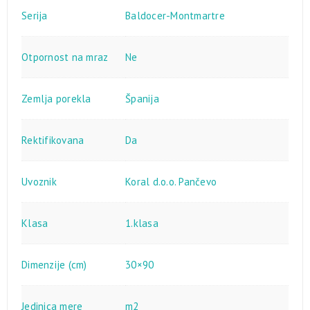
Serija
Baldocer-Montmartre
Otpornost na mraz
Ne
Zemlja porekla
Španija
Rektifikovana
Da
Uvoznik
Koral d.o.o. Pančevo
Klasa
1.klasa
Dimenzije (cm)
30×90
Jedinica mere
m2