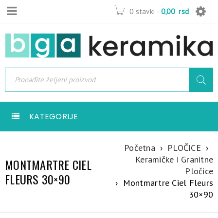
0 stavki
-
0,00
rsd
KATEGORIJE
Početna
›
PLOČICE
›
Keramičke i Granitne
MONTMARTRE CIEL
Pločice
FLEURS 30×90
›
Montmartre Ciel Fleurs
30×90