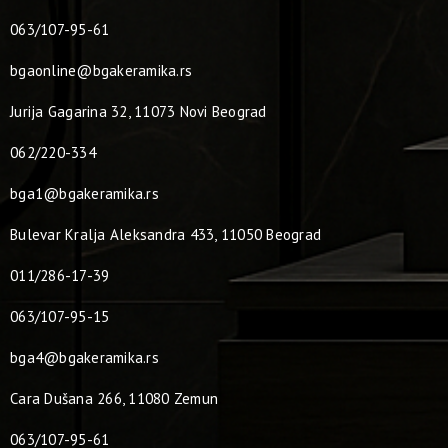
063/107-95-61
bgaonline@bgakeramika.rs
Jurija Gagarina 32, 11073 Novi Beograd
062/220-334
bga1@bgakeramika.rs
Bulevar Kralja Aleksandra 433, 11050 Beograd
011/286-17-39
063/107-95-15
bga4@bgakeramika.rs
Cara Dušana 266, 11080 Zemun
063/107-95-61