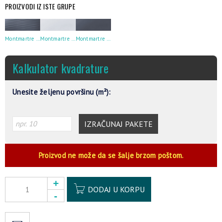
PROIZVODI IZ ISTE GRUPE
Montmartre Bleu Sigma 30×90
Montmartre Ciel 30×90
Montmartre Bleu 30×90
Kalkulator kvadrature
Unesite željenu površinu (m²):
IZRAČUNAJ PAKETE
Proizvod ne može da se šalje brzom poštom.
Alternative:
DODAJ U KORPU