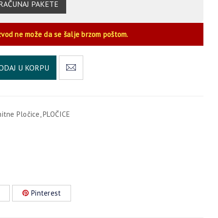
RAČUNAJ PAKETE
zvod ne može da se šalje brzom poštom.
Alternative:
ODAJ U KORPU
nitne Pločice
,
PLOČICE
Pinterest