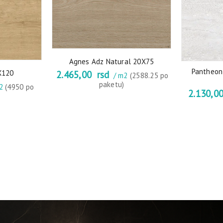
Agnes Adz Natural 20X75
Pantheon
X120
2.465,00
rsd
/ m2
(2588.25 po
paketu)
m2
(4950 po
2.130,0