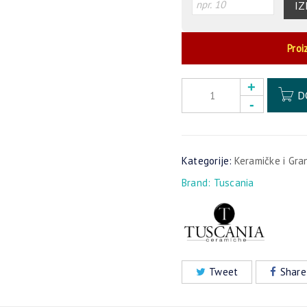
IZ
Proi
D
Kategorije:
Keramičke i Gra
Brand:
Tuscania
Tweet
Share