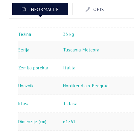
INFORMACIJE
OPIS
Težina
33 kg
Serija
Tuscania-Meteora
Zemlja porekla
Italija
Uvoznik
Nordiker d.o.o. Beograd
Klasa
1.klasa
Dimenzije (cm)
61×61