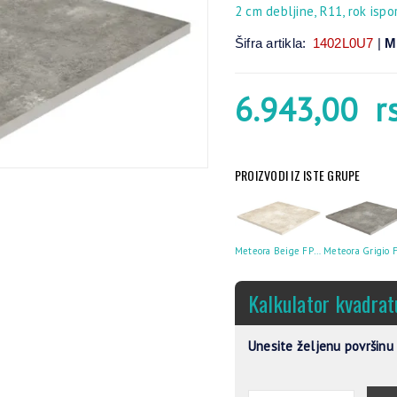
2 cm debljine, R11, rok ispo
Šifra artikla:
1402L0U7
|
M
6.943,00
r
PROIZVODI IZ ISTE GRUPE
Meteora Beige FP2 61×61 R11 2cm
Kalkulator kvadrat
Unesite željenu površinu 