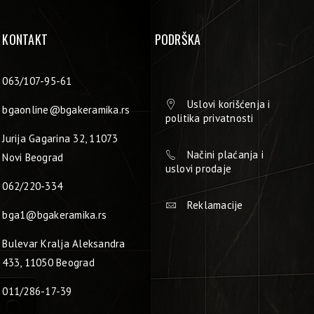
KONTAKT
PODRŠKA
063/107-95-61
Uslovi korišćenja i
bgaonline@bgakeramika.rs
politika privatnosti
Jurija Gagarina 32, 11073
Načini plaćanja i
Novi Beograd
uslovi prodaje
062/220-334
Reklamacije
bga1@bgakeramika.rs
Bulevar Kralja Aleksandra
433, 11050 Beograd
011/286-17-39