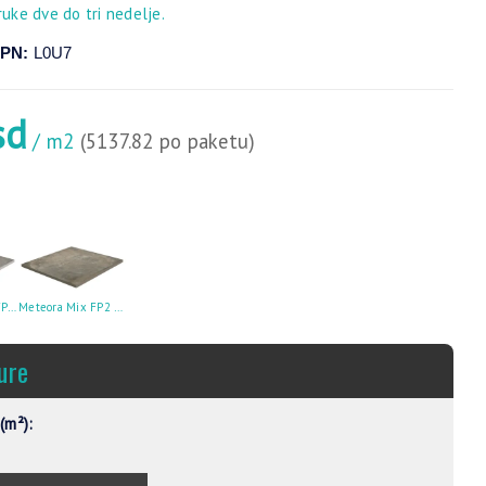
ruke dve do tri nedelje.
PN:
L0U7
sd
/ m2
(5137.82 po paketu)
Meteora Grigio FP2 61×61 R11 2cm
Meteora Mix FP2 61×61 R11 2cm
ure
(m²):