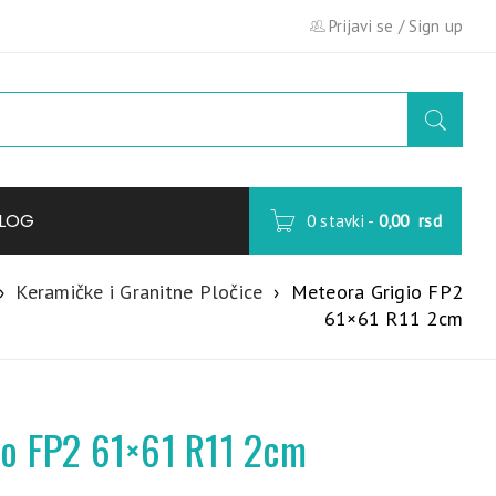
Prijavi se
/
Sign up
LOG
0 stavki
-
0,00
rsd
›
Keramičke i Granitne Pločice
›
Meteora Grigio FP2
61×61 R11 2cm
io FP2 61×61 R11 2cm