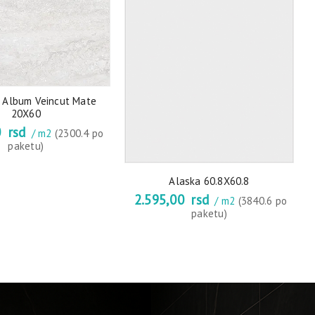
 Album Veincut Mate
20X60
0
rsd
/ m2
(2300.4 po
paketu)
Alaska 60.8X60.8
2.595,00
rsd
/ m2
(3840.6 po
paketu)