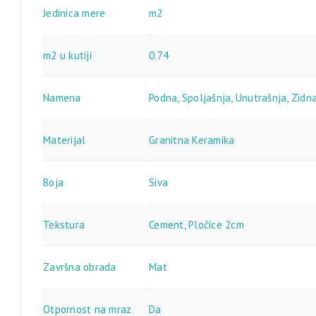
Jedinica mere
m2
m2 u kutiji
0.74
Namena
Podna
,
Spoljašnja
,
Unutrašnja
,
Zidn
Materijal
Granitna Keramika
Boja
Siva
Tekstura
Cement
,
Pločice 2cm
Završna obrada
Mat
Otpornost na mraz
Da