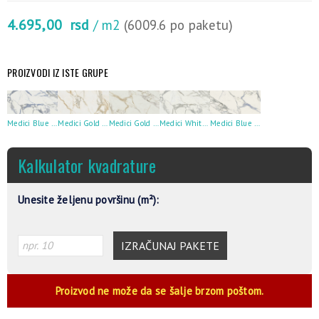
4.695,00
rsd
/ m2
(6009.6 po paketu)
PROIZVODI IZ ISTE GRUPE
Medici Blue Pulido 80X160
Medici Gold Natural 80X160
Medici Gold Pulido 80X160
Medici White Natural 80X160
Medici Blue Natural 80X160
Kalkulator kvadrature
Unesite željenu površinu (m²):
IZRAČUNAJ PAKETE
Proizvod ne može da se šalje brzom poštom.