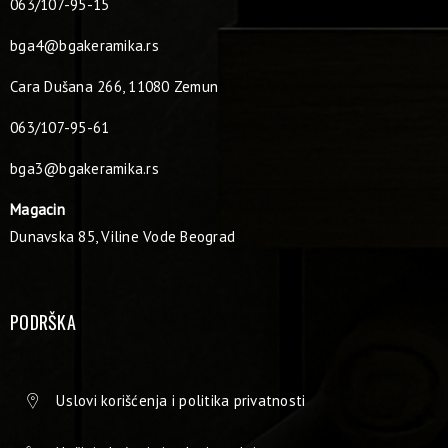
063/107-95-15
bga4@bgakeramika.rs
Cara Dušana 266, 11080 Zemun
063/107-95-61
bga3@bgakeramika.rs
Magacin
Dunavska 85, Viline Vode Beograd
PODRŠKA
Uslovi korišćenja i politika privatnosti