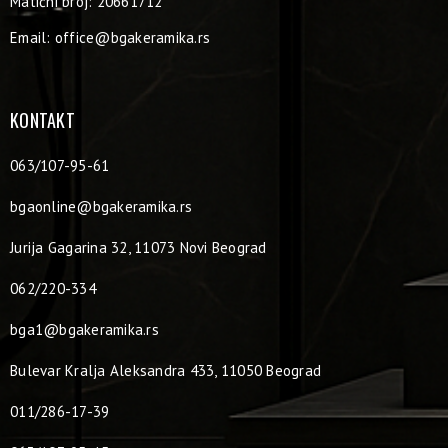
Matični broj: 20661712
Email:
office@bgakeramika.rs
KONTAKT
063/107-95-61
bgaonline@bgakeramika.rs
Jurija Gagarina 32, 11073 Novi Beograd
062/220-334
bga1@bgakeramika.rs
Bulevar Kralja Aleksandra 433, 11050 Beograd
011/286-17-39