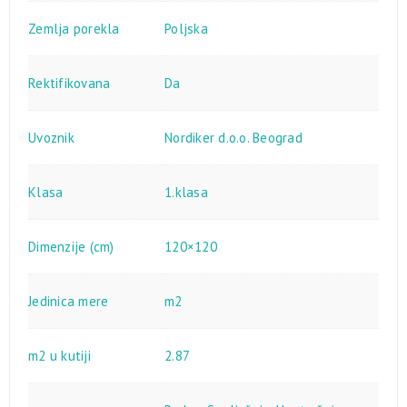
Zemlja porekla
Poljska
Rektifikovana
Da
Uvoznik
Nordiker d.o.o. Beograd
Klasa
1.klasa
Dimenzije (cm)
120×120
Jedinica mere
m2
m2 u kutiji
2.87