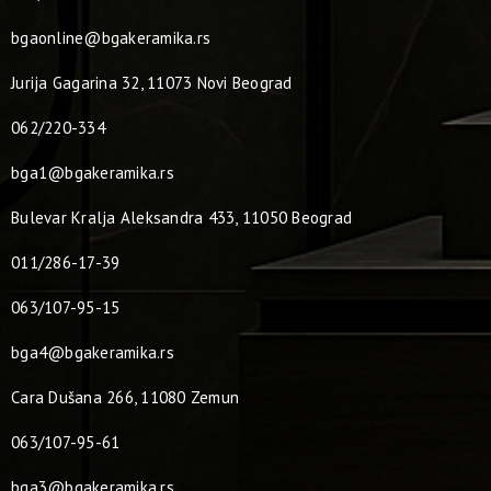
bgaonline@bgakeramika.rs
Jurija Gagarina 32, 11073 Novi Beograd
062/220-334
bga1@bgakeramika.rs
Bulevar Kralja Aleksandra 433, 11050 Beograd
011/286-17-39
063/107-95-15
bga4@bgakeramika.rs
Cara Dušana 266, 11080 Zemun
063/107-95-61
bga3@bgakeramika.rs