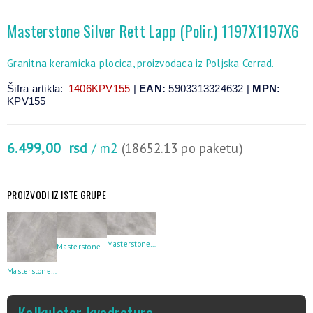
Masterstone Silver Rett Lapp (Polir.) 1197X1197X6
Granitna keramicka plocica, proizvodaca iz Poljska Cerrad.
Šifra artikla:
1406KPV155
|
EAN:
5903313324632 |
MPN:
KPV155
6.499,00
rsd
/ m2
(18652.13 po paketu)
PROIZVODI IZ ISTE GRUPE
Masterstone Silver Rett Lapp (Polir.) 2797X1197X6
Masterstone Silver Rett Lapp (Polir.) 1197X597X8
Masterstone Silver Rett Lapp (Polir.) 597X597X8
Kalkulator kvadrature