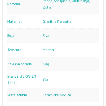
Podna
,
Spoljašnja
,
Unutrašnja
,
Namena
Zidna
Materijal
Granitna Keramika
Boja
Siva
Tekstura
Mermer
Završna obrada
Sjaj
Standard SRPS EN
BIa
14411
Vrsta artikla
Keramička pločica