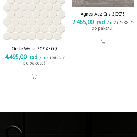
Agnes Adz Gris 20X75
2.465,00
rsd
/ m2
(2588.25
po paketu)
Circle White 30.9X30.9
4.495,00
rsd
/ m2
(3865.7
po paketu)