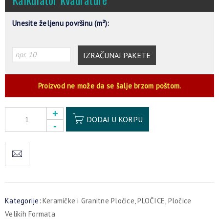
Unesite željenu površinu (m²):
IZRAČUNAJ PAKETE
Proizvod ne može da se šalje brzom poštom.
Alternative:
DODAJ U KORPU
Kategorije:
Keramičke i Granitne Pločice
,
PLOČICE
,
Pločice
Velikih Formata