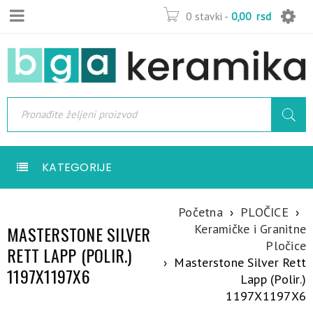
0 stavki
-
0,00
rsd
KATEGORIJE
Početna
›
PLOČICE
›
Keramičke i Granitne
MASTERSTONE SILVER
Pločice
RETT LAPP (POLIR.)
›
Masterstone Silver Rett
1197X1197X6
Lapp (Polir.)
1197X1197X6