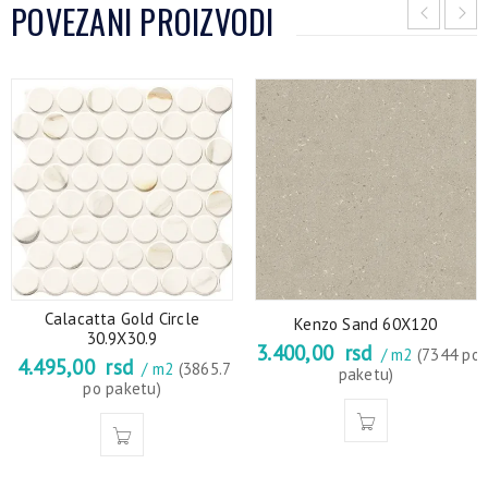
POVEZANI PROIZVODI
Calacatta Gold Circle
Kenzo Sand 60X120
30.9X30.9
3.400,00
rsd
/ m2
(7344 po
4.495,00
rsd
/ m2
(3865.7
paketu)
po paketu)