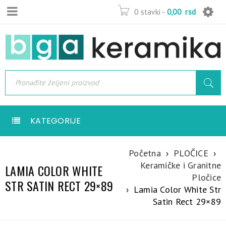
0 stavki
-
0,00
rsd
KATEGORIJE
Početna
›
PLOČICE
›
Keramičke i Granitne
LAMIA COLOR WHITE
Pločice
STR SATIN RECT 29×89
›
Lamia Color White Str
Satin Rect 29×89