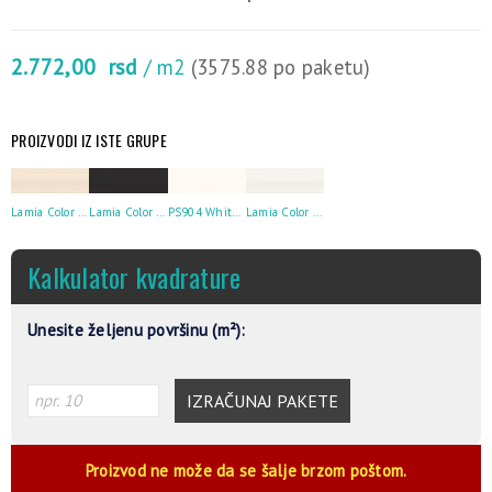
2.772,00
rsd
/ m2
(3575.88 po paketu)
PROIZVODI IZ ISTE GRUPE
Lamia Color Cappucino Str Satin Rect 29×89
Lamia Color Graphite Str Satin 29×89
PS904 White Satin 29×89
Lamia Color White Str Satin Rect 29×89
Kalkulator kvadrature
Unesite željenu površinu (m²):
IZRAČUNAJ PAKETE
Proizvod ne može da se šalje brzom poštom.