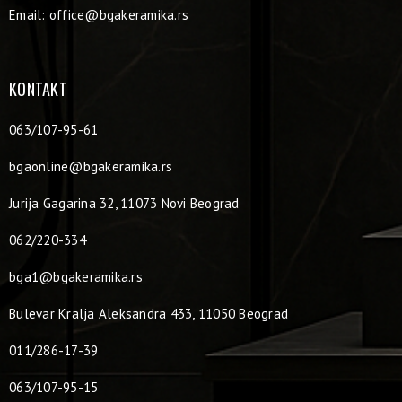
Email:
office@bgakeramika.rs
KONTAKT
063/107-95-61
bgaonline@bgakeramika.rs
Jurija Gagarina 32, 11073 Novi Beograd
062/220-334
bga1@bgakeramika.rs
Bulevar Kralja Aleksandra 433, 11050 Beograd
011/286-17-39
063/107-95-15