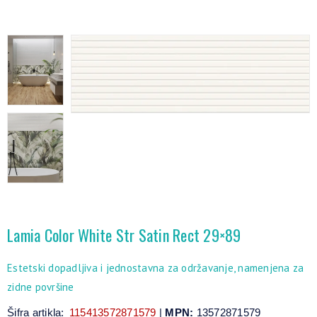
Lamia Color White Str Satin Rect 29×89
Estetski dopadljiva i jednostavna za održavanje, namenjena za
zidne površine
Šifra artikla:
115413572871579
|
MPN:
13572871579