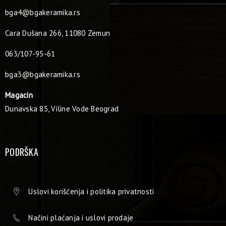
bga4@bgakeramika.rs
Cara Dušana 266, 11080 Zemun
063/107-95-61
bga3@bgakeramika.rs
Magacin
Dunavska 85, Viline Vode Beograd
PODRŠKA
Uslovi korišćenja i politika privatnosti
Načini plaćanja i uslovi prodaje