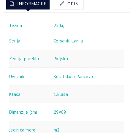
INFORMACIJE
OPIS
Težina
25 kg
Serija
Cersanit-Lamia
Zemlja porekla
Poljska
Uvoznik
Koral d.o.o. Pančevo
Klasa
1.klasa
Dimenzije (cm)
29×89
Jedinica mere
m2