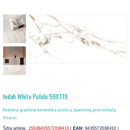
Indah White Pulido 59X119
Polirana granitna keramička pločica, španskog proizvođača
Vitacer.
Šifra artikla:
15508435572038410
|
EAN:
8435572038410 |