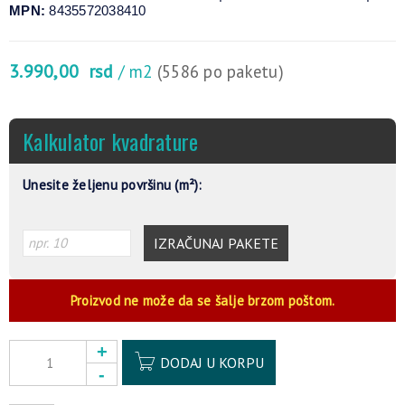
MPN:
8435572038410
3.990,00
rsd
/ m2
(5586 po paketu)
Kalkulator kvadrature
Unesite željenu površinu (m²):
IZRAČUNAJ PAKETE
Proizvod ne može da se šalje brzom poštom.
Alternative:
DODAJ U KORPU