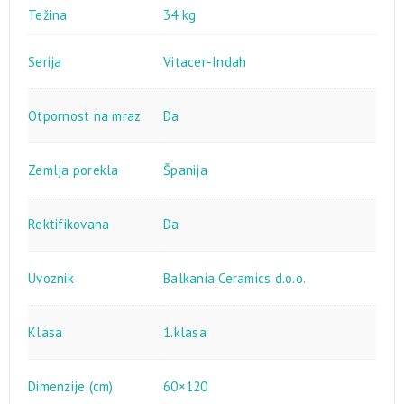
Težina
34 kg
Serija
Vitacer-Indah
Otpornost na mraz
Da
Zemlja porekla
Španija
Rektifikovana
Da
Uvoznik
Balkania Ceramics d.o.o.
Klasa
1.klasa
Dimenzije (cm)
60×120