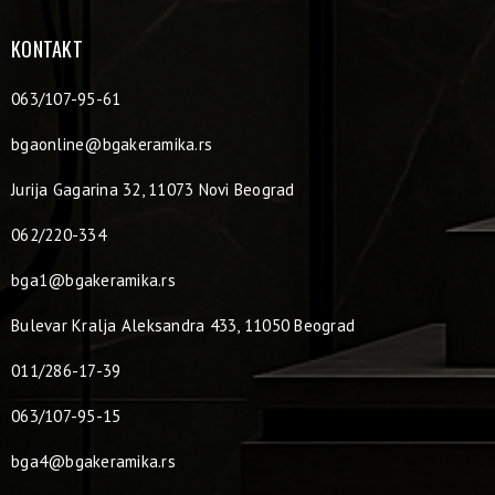
KONTAKT
063/107-95-61
bgaonline@bgakeramika.rs
Jurija Gagarina 32, 11073 Novi Beograd
062/220-334
bga1@bgakeramika.rs
Bulevar Kralja Aleksandra 433, 11050 Beograd
011/286-17-39
063/107-95-15
bga4@bgakeramika.rs