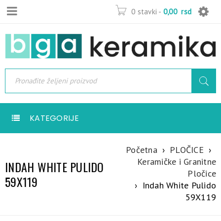
0 stavki
-
0,00
rsd
KATEGORIJE
Početna
›
PLOČICE
›
Keramičke i Granitne
INDAH WHITE PULIDO
Pločice
59X119
›
Indah White Pulido
59X119