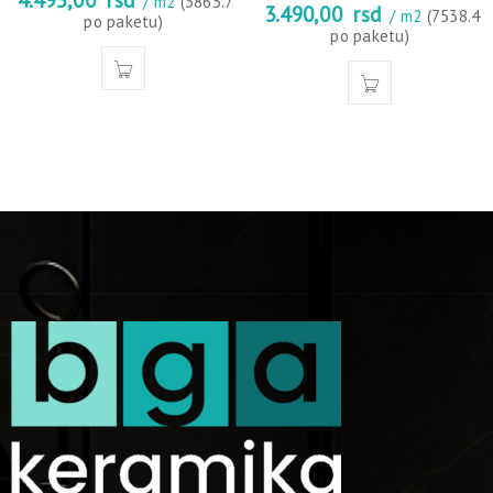
/ m2
(3865.7
3.490,00
rsd
/ m2
(7538.4
po paketu)
po paketu)