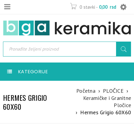
0 stavki
-
0,00
rsd
KATEGORIJE
Početna
›
PLOČICE
›
HERMES GRIGIO
Keramičke i Granitne
60X60
Pločice
›
Hermes Grigio 60X60