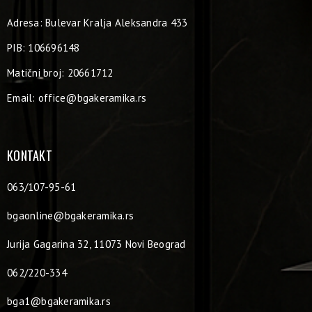
Adresa: Bulevar Kralja Aleksandra 433
PIB: 106696148
Matični broj: 20661712
Email:
office@bgakeramika.rs
KONTAKT
063/107-95-61
bgaonline@bgakeramika.rs
Jurija Gagarina 32, 11073 Novi Beograd
062/220-334
bga1@bgakeramika.rs