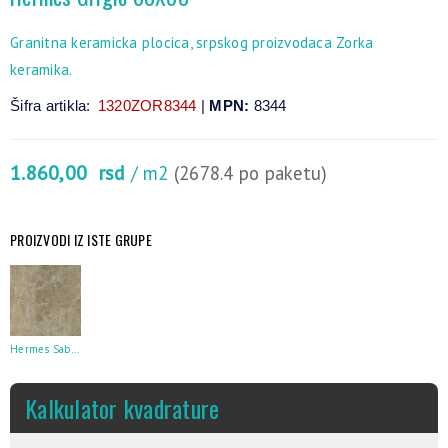
Granitna keramicka plocica, srpskog proizvodaca Zorka
keramika.
Šifra artikla:
1320ZOR8344
|
MPN:
8344
1.860,00
rsd
/ m2
(2678.4 po paketu)
PROIZVODI IZ ISTE GRUPE
Hermes Sabbia 60X60
Kalkulator kvadrature