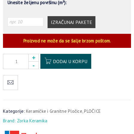
Unesite željenu površinu (m²):
IZRAČUNAJ PAKETE
Proizvod ne može da se šalje brzom poštom.
Alternative:
DODAJ U KORPU
Kategorije:
Keramičke i Granitne Pločice
,
PLOČICE
Brand:
Zorka Keramika