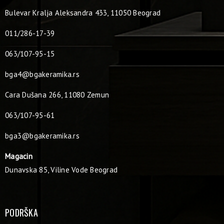
Bulevar Kralja Aleksandra 433, 11050 Beograd
011/286-17-39
063/107-95-15
bga4@bgakeramika.rs
Cara Dušana 266, 11080 Zemun
063/107-95-61
bga3@bgakeramika.rs
Magacin
Dunavska 85, Viline Vode Beograd
PODRŠKA