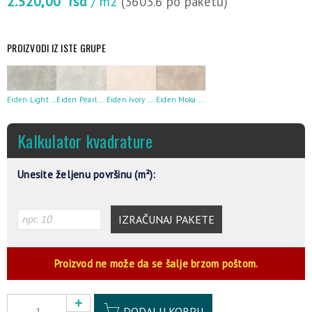
2.520,00
rsd
/ m2
(3603.6 po paketu)
PROIZVODI IZ ISTE GRUPE
Eiden Light Grey Matt Rect 59.8×119.8
Eiden Pearl Matt Rect 59.8×119.8
Eiden Ivory Matt Rect 59.8×119.8
Eiden Moka Matt Rect 59.8×119.8
Kalkulator kvadrature
Unesite željenu površinu (m²):
IZRAČUNAJ PAKETE
Proizvod ne može da se šalje brzom poštom.
Alternative:
DODAJ U KORPU