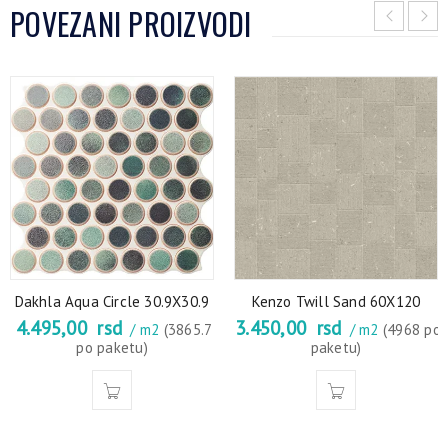
POVEZANI PROIZVODI
Dakhla Aqua Circle 30.9X30.9
Kenzo Twill Sand 60X120
4.495,00
rsd
3.450,00
rsd
/ m2
(3865.7
/ m2
(4968 po
po paketu)
paketu)