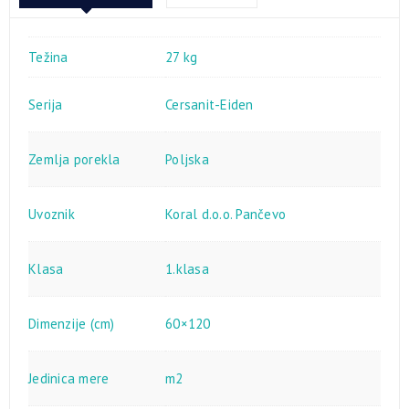
Težina
27 kg
Serija
Cersanit-Eiden
Zemlja porekla
Poljska
Uvoznik
Koral d.o.o. Pančevo
Klasa
1.klasa
Dimenzije (cm)
60×120
Jedinica mere
m2