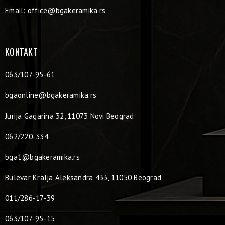
Email:
office@bgakeramika.rs
KONTAKT
063/107-95-61
bgaonline@bgakeramika.rs
Jurija Gagarina 32, 11073 Novi Beograd
062/220-334
bga1@bgakeramika.rs
Bulevar Kralja Aleksandra 433, 11050 Beograd
011/286-17-39
063/107-95-15