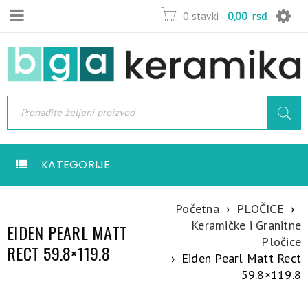
0 stavki
-
0,00
rsd
KATEGORIJE
Početna
›
PLOČICE
›
Keramičke i Granitne
EIDEN PEARL MATT
Pločice
RECT 59.8×119.8
›
Eiden Pearl Matt Rect
59.8×119.8