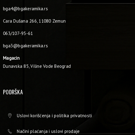
bga4@bgakeramika.rs
Cara Dušana 266, 11080 Zemun
063/107-95-61
bga3@bgakeramika.rs
Magacin
Dunavska 85, Viline Vode Beograd
PODRŠKA
Uslovi korišćenja i politika privatnosti
Načini plaćanja i uslovi prodaje