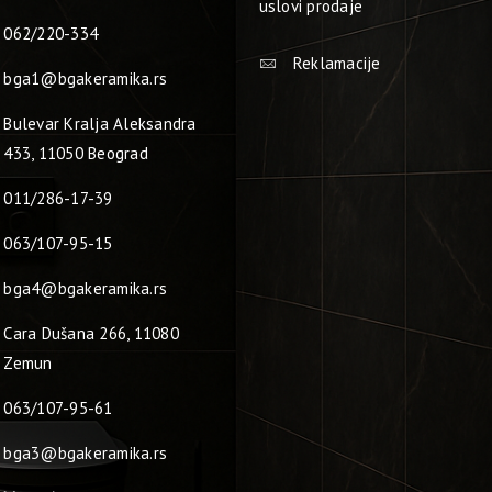
uslovi prodaje
062/220-334
Reklamacije
bga1@bgakeramika.rs
Bulevar Kralja Aleksandra
433, 11050 Beograd
011/286-17-39
063/107-95-15
bga4@bgakeramika.rs
Cara Dušana 266, 11080
Zemun
063/107-95-61
bga3@bgakeramika.rs