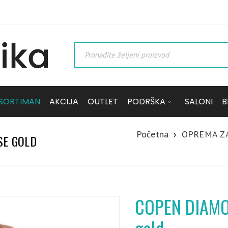
SORTIMAN
AKCIJA
OUTLET
PODRŠKA
SALONI
B
Početna
›
OPREMA Z
SE GOLD
COPEN DIAMON
gold