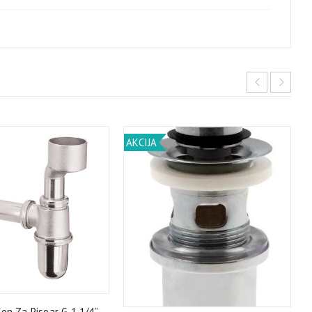
AKCIJA
on Za Pisoar G 1 1/4”