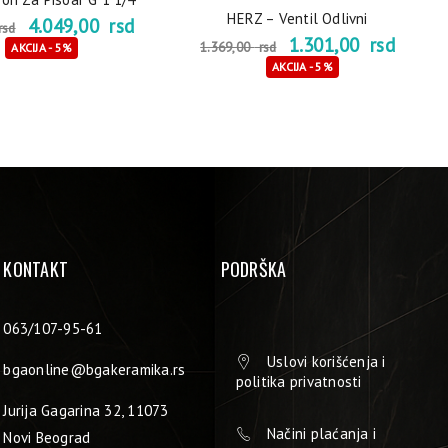
HERZ – Ventil Odlivni
4.049,00
rsd
rsd
1.301,00
rsd
1.369,00
rsd
AKCIJA - 5%
AKCIJA - 5%
KONTAKT
PODRŠKA
063/107-95-61
Uslovi korišćenja i
bgaonline@bgakeramika.rs
politika privatnosti
Jurija Gagarina 32, 11073
Načini plaćanja i
Novi Beograd