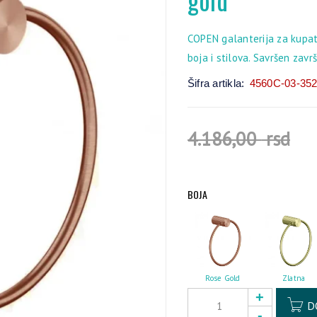
COPEN galanterija za kupatil
boja i stilova. Savršen zavr
Šifra artikla:
4560C-03-35
4.186,00
rsd
BOJA
Rose Gold
Zlatna
D