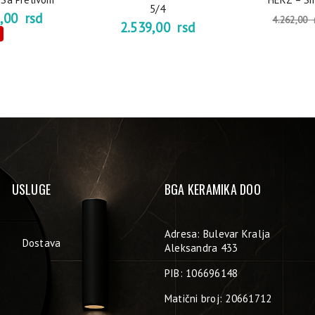
5/4
3,00
rsd
4.262,00
2.539,00
rsd
USLUGE
BGA KERAMIKA DOO
Adresa: Bulevar Kralja
Dostava
Aleksandra 433
PIB: 106696148
Matični broj: 20661712