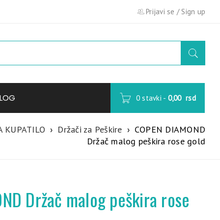
Prijavi se
/
Sign up
LOG
0 stavki
-
0,00
rsd
A KUPATILO
›
Držači za Peškire
›
COPEN DIAMOND
Držač malog peškira rose gold
D Držač malog peškira rose