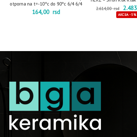
otporna na t=-10ºc do 90ºc 6/4 6/4
2.48
2.614,00
rsd
164,00
rsd
AKCIJA - 5%