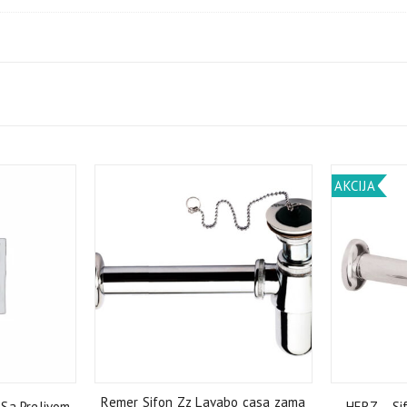
AKCIJA
Remer Sifon Zz Lavabo casa zama
 Sa Prelivom
HERZ – Sif