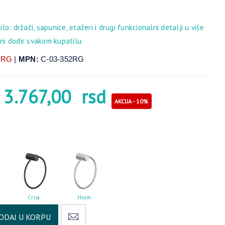
o: držači, sapunice, etažeri i drugi funkcionalni detalji u više
šni dodir svakom kupatilu.
2RG
|
MPN:
C-03-352RG
3.767,00
rsd
AKCIJA - 10%
Crna
Hrom
Alternative:
ODAJ U KORPU