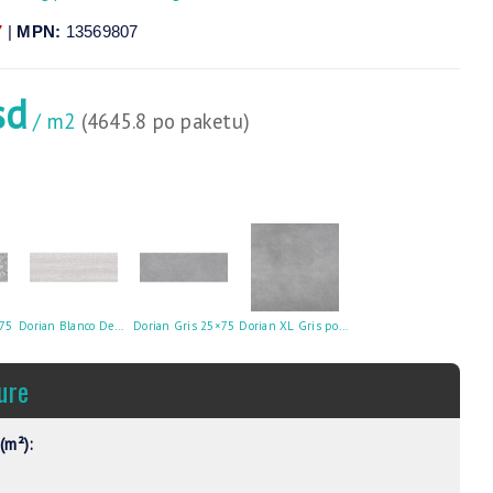
7
|
MPN:
13569807
sd
/ m2
(4645.8 po paketu)
75
Dorian Blanco Dekor 25×7
Dorian Gris 25×75
Dorian XL Gris pod 60×60
ure
(m²):