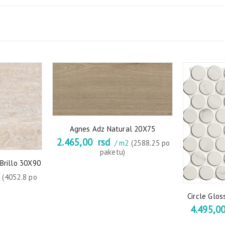
Agnes Adz Natural 20X75
2.465,00
rsd
/ m2
(2588.25 po
paketu)
Brillo 30X90
2
(4052.8 po
Circle Glos
4.495,0