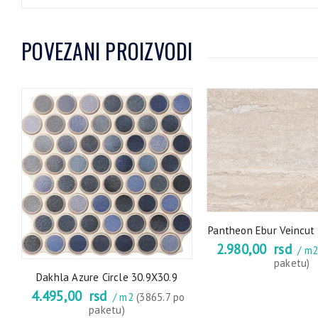
POVEZANI PROIZVODI
0
Pantheon Ebur Veincut 
2.980,00
rsd
/ m
paketu)
Dakhla Azure Circle 30.9X30.9
4.495,00
rsd
/ m2
(3865.7 po
paketu)