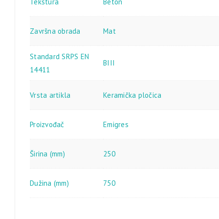
Tekstura
Beton
Završna obrada
Mat
Standard SRPS EN
BIII
14411
Vrsta artikla
Keramička pločica
Proizvođač
Emigres
Širina (mm)
250
Dužina (mm)
750