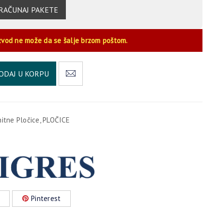
RAČUNAJ PAKETE
zvod ne može da se šalje brzom poštom.
Alternative:
ODAJ U KORPU
nitne Pločice
,
PLOČICE
Pinterest