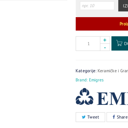
IZ
Proi
D
Kategorije:
Keramičke i Gra
Brand:
Emigres
Tweet
Share