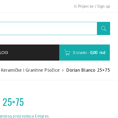
Prijavi se
/
Sign up
LOG
0 stavki
-
0,00
rsd
Keramičke i Granitne Pločice
›
Dorian Blanco 25×75
o 25×75
panskog proizvodaca Emigres.