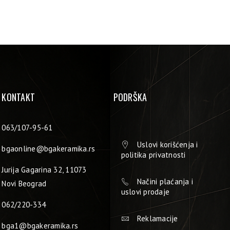
KONTAKT
PODRŠKA
063/107-95-61
Uslovi korišćenja i
bgaonline@bgakeramika.rs
politika privatnosti
Jurija Gagarina 32, 11073
Načini plaćanja i
Novi Beograd
uslovi prodaje
062/220-334
Reklamacije
bga1@bgakeramika.rs