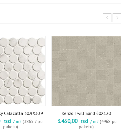
sy Calacatta 30.9X30.9
Kenzo Twill Sand 60X120
0
rsd
3.450,00
rsd
/ m2
(3865.7 po
/ m2
(4968 po
paketu)
paketu)