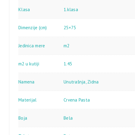
Klasa
1.klasa
Dimenzije (cm)
25×75
Jedinica mere
m2
m2 u kutiji
1.45
Namena
Unutrašnja
,
Zidna
Materijal
Crvena Pasta
Boja
Bela