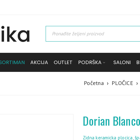
SORTIMAN
AKCIJA
OUTLET
PODRŠKA
SALONI
B
Početna
›
PLOČICE
›
Dorian Blanc
Zidna keramicka plocica, š