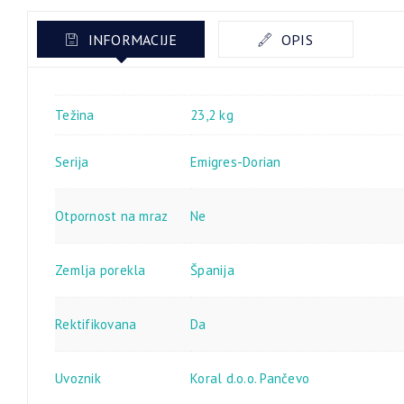
INFORMACIJE
OPIS
Težina
23,2 kg
Serija
Emigres-Dorian
Otpornost na mraz
Ne
Zemlja porekla
Španija
Rektifikovana
Da
Uvoznik
Koral d.o.o. Pančevo