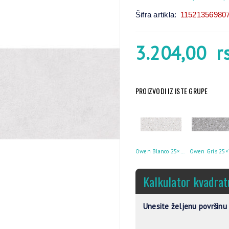
Šifra artikla:
11521356980
3.204,00
r
PROIZVODI IZ ISTE GRUPE
Owen Blanco 25×75
Owen Gris 25×
Kalkulator kvadrat
Unesite željenu površinu 