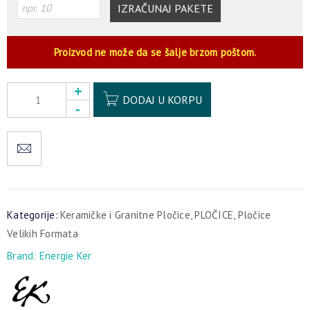
IZRAČUNAJ PAKETE
Proizvod ne može da se šalje brzom poštom.
Alternative:
DODAJ U KORPU
Kategorije:
Keramičke i Granitne Pločice
,
PLOČICE
,
Pločice
Velikih Formata
Brand:
Energie Ker