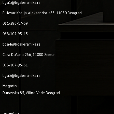
bga1@bgakeramika.rs
Bulevar Kralja Aleksandra 433, 11050 Beograd
011/286-17-39
063/107-95-15
bga4@bgakeramika.rs
Cara Dušana 266, 11080 Zemun
063/107-95-61
bga3@bgakeramika.rs
Magacin
Dunavska 85, Viline Vode Beograd