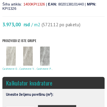
Šifra artikla:
1400KPI1326
|
EAN:
8020138101440 |
MPN:
KPI1326
3.973,00
rsd
/ m2
(5721.12 po paketu)
PROIZVODI IZ ISTE GRUPE
Cashmere Oyster Rett 60X120
Cashmere Visone Rett 60X120
Cashmere Peltro Rett 60X120
Kalkulator kvadrature
Unesite željenu površinu (m²):