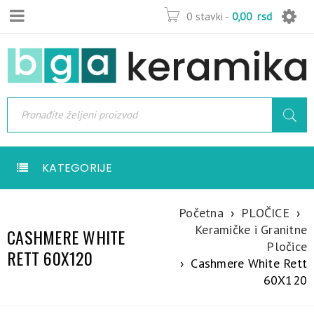
0 stavki
-
0,00
rsd
KATEGORIJE
Početna
›
PLOČICE
›
Keramičke i Granitne
CASHMERE WHITE
Pločice
RETT 60X120
›
Cashmere White Rett
60X120