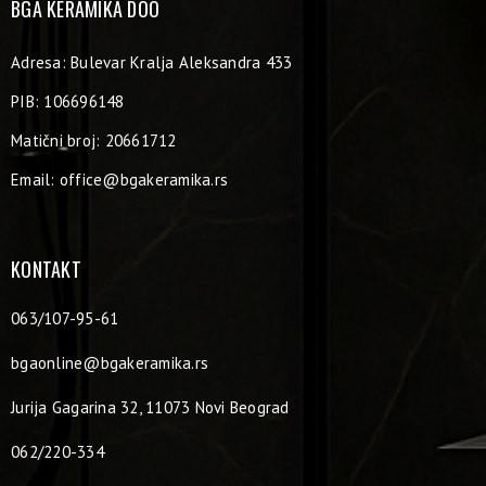
BGA KERAMIKA DOO
Adresa: Bulevar Kralja Aleksandra 433
PIB: 106696148
Matični broj: 20661712
Email:
office@bgakeramika.rs
KONTAKT
063/107-95-61
bgaonline@bgakeramika.rs
Jurija Gagarina 32, 11073 Novi Beograd
062/220-334