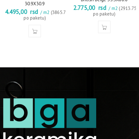
30.9X30.9
2.775,00
rsd
/ m2
(2913.75
4.495,00
rsd
/ m2
(3865.7
po paketu)
po paketu)