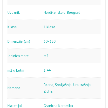
Uvoznik
Nordiker d.o.o. Beograd
Klasa
1.klasa
Dimenzije (cm)
60×120
Jedinica mere
m2
m2 u kutiji
1.44
Podna
,
Spoljašnja
,
Unutrašnja
,
Namena
Zidna
Materijal
Granitna Keramika