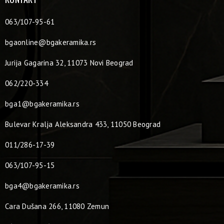
063/107-95-61
bgaonline@bgakeramika.rs
Jurija Gagarina 32, 11073 Novi Beograd
062/220-334
bga1@bgakeramika.rs
Bulevar Kralja Aleksandra 433, 11050 Beograd
011/286-17-39
063/107-95-15
bga4@bgakeramika.rs
Cara Dušana 266, 11080 Zemun