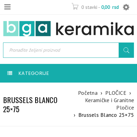
0 stavki
-
0,00
rsd
KATEGORIJE
Početna
›
PLOČICE
›
BRUSSELS BLANCO
Keramičke i Granitne
25×75
Pločice
›
Brussels Blanco 25×75