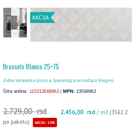
AKCIJA
Brussels Blanco 25×75
Zidna keramicka plocica, španskog proizvodaca Emigres.
Šifra artikla:
115213568962
|
MPN:
13568962
2.729,00
rsd
2.456,00
rsd
/ m2
(3561.2
po paketu)
AKCIJA - 10%