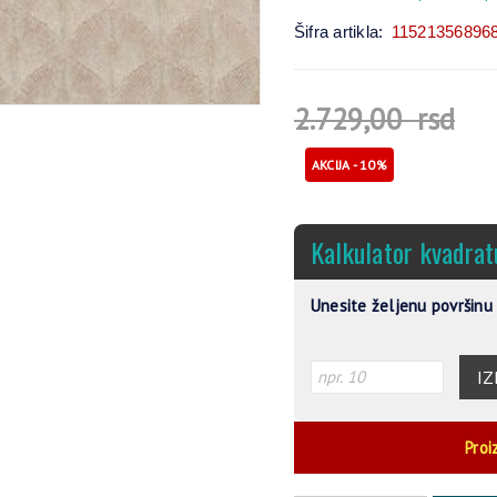
Šifra artikla:
11521356896
2.729,00
rsd
AKCIJA - 10%
Kalkulator kvadrat
Unesite željenu površinu 
IZ
Proi