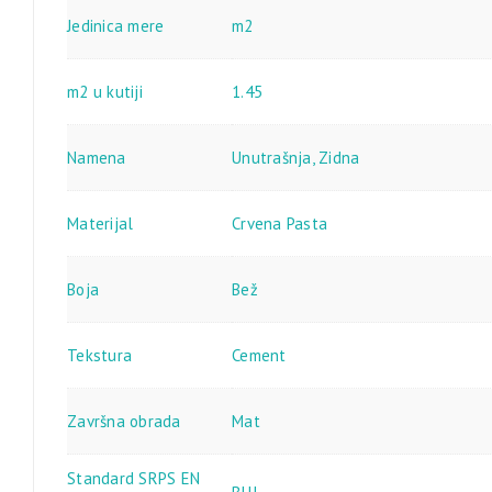
Jedinica mere
m2
m2 u kutiji
1.45
Namena
Unutrašnja
,
Zidna
Materijal
Crvena Pasta
Boja
Bež
Tekstura
Cement
Završna obrada
Mat
Standard SRPS EN