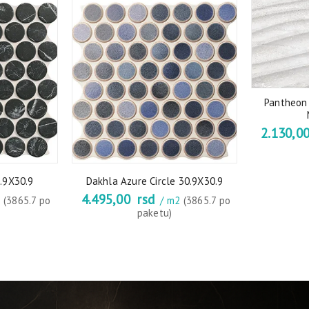
Pantheon
2.130,0
0.9X30.9
Dakhla Azure Circle 30.9X30.9
4.495,00
rsd
2
(3865.7 po
/ m2
(3865.7 po
paketu)