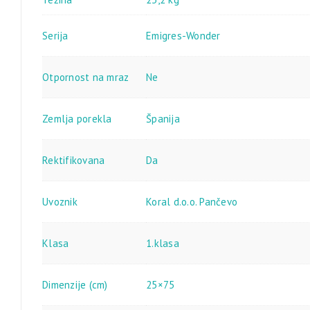
Serija
Emigres-Wonder
Otpornost na mraz
Ne
Zemlja porekla
Španija
Rektifikovana
Da
Uvoznik
Koral d.o.o. Pančevo
Klasa
1.klasa
Dimenzije (cm)
25×75