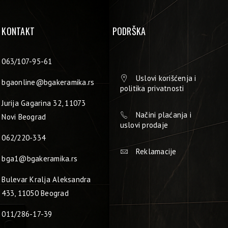
KONTAKT
PODRŠKA
063/107-95-61
Uslovi korišćenja i
bgaonline@bgakeramika.rs
politika privatnosti
Jurija Gagarina 32, 11073
Načini plaćanja i
Novi Beograd
uslovi prodaje
062/220-334
Reklamacije
bga1@bgakeramika.rs
Bulevar Kralja Aleksandra
433, 11050 Beograd
011/286-17-39