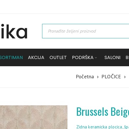
SORTIMAN
AKCIJA
OUTLET
PODRŠKA
SALONI
B
Početna
›
PLOČICE
›
Brussels Bei
Zidna keramicka plocica, š