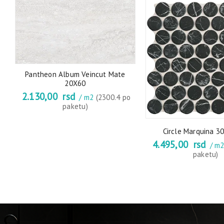
Pantheon Album Veincut Mate
20X60
2.130,00
rsd
/ m2
(2300.4 po
90
paketu)
o
Circle Marquina 3
4.495,00
rsd
/ m
paketu)