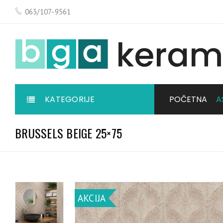
063/107-9561
KATEGORIJE
POČETNA
A
BRUSSELS BEIGE 25×75
AKCIJA