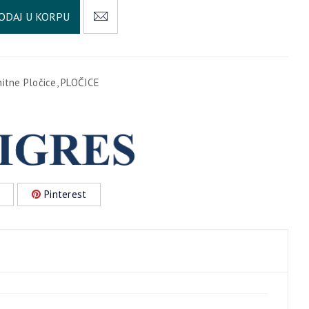
Alternative:
ODAJ U KORPU
nitne Pločice
,
PLOČICE
Pinterest