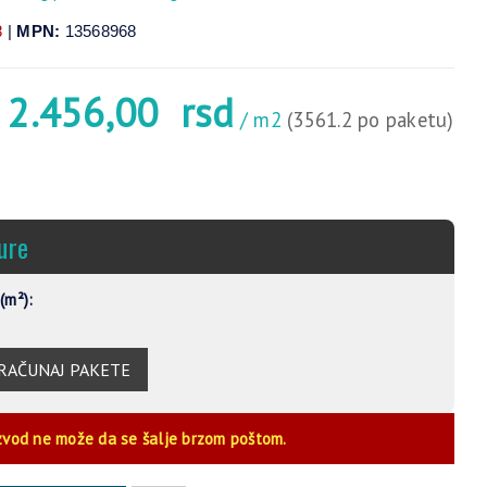
8
|
MPN:
13568968
2.456,00
rsd
/ m2
(3561.2 po paketu)
ure
(m²):
RAČUNAJ PAKETE
zvod ne može da se šalje brzom poštom.