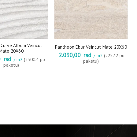
 Curve Album Veincut
Pantheon Ebur Veincut Mate 20X60
Mate 20X60
2.090,00
rsd
/ m2
(2257.2 po
0
rsd
/ m2
(2300.4 po
P
paketu)
paketu)