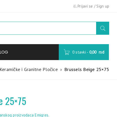
Prijavi se
/
Sign up
LOG
0 stavki
-
0,00
rsd
Keramičke i Granitne Pločice
›
Brussels Beige 25×75
ge 25×75
panskog proizvodaca Emigres.