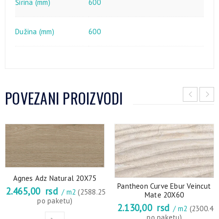
Širina (mm)
600
Dužina (mm)
600
POVEZANI PROIZVODI
Agnes Adz Natural 20X75
Pantheon Curve Ebur Veincut
2.465,00
rsd
/ m2
(2588.25
Mate 20X60
po paketu)
2.130,00
rsd
/ m2
(2300.4
po paketu)