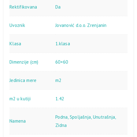
Rektifikovana
Da
Uvoznik
Jovanović d.o.o. Zrenjanin
Klasa
1.klasa
Dimenzije (cm)
60×60
Jedinica mere
m2
m2 u kutiji
1.42
Podna
,
Spoljašnja
,
Unutrašnja
,
Namena
Zidna