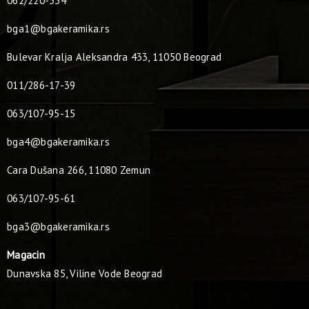
062/220-334
bga1@bgakeramika.rs
Bulevar Kralja Aleksandra 433, 11050 Beograd
011/286-17-39
063/107-95-15
bga4@bgakeramika.rs
Cara Dušana 266, 11080 Zemun
063/107-95-61
bga3@bgakeramika.rs
Magacin
Dunavska 85, Viline Vode Beograd