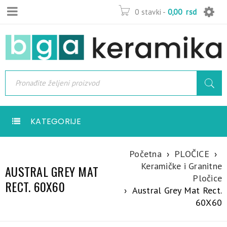
0 stavki
-
0,00
rsd
KATEGORIJE
Početna
›
PLOČICE
›
Keramičke i Granitne
AUSTRAL GREY MAT
Pločice
RECT. 60X60
›
Austral Grey Mat Rect.
60X60