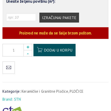
Unesite željenu površinu (m²):
IZRAČUNAJ PAKETE
Proizvod ne može da se šalje brzom poštom.
Alternative:
DODAJ U KORPU
Kategorije:
Keramičke i Granitne Pločice
,
PLOČICE
Brand:
STN