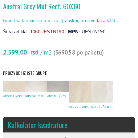
Austral Grey Mat Rect. 60X60
Granitna keramicka plocica, španskog proizvodaca STN.
Šifra artikla:
1060UESTN190
|
MPN:
UESTN190
2.599,00
rsd
/ m2
(3690.58 po paketu)
PROIZVODI IZ ISTE GRUPE
Austral Ivory Mat Rect 60X120
Austral Pearl Mat Rect. 60X120
Austral Grey Mat Rect. 60X120
Austral Ivory Mat Rect 60X60
Austral Pearl Mat Rect. 60X60
Kalkulator kvadrature