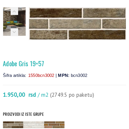
Adobe Gris 19×57
Šifra artikla:
1550bcn3002
|
MPN:
bcn3002
1.950,00
rsd
/ m2
(2749.5 po paketu)
PROIZVODI IZ ISTE GRUPE