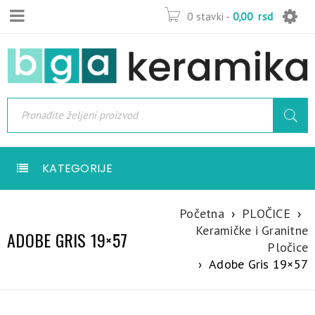
0 stavki
-
0,00
rsd
KATEGORIJE
Početna
›
PLOČICE
›
Keramičke i Granitne
ADOBE GRIS 19×57
Pločice
›
Adobe Gris 19×57