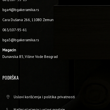
bga4@bgakeramika.rs
Cara Dušana 266, 11080 Zemun
063/107-95-61
bga3@bgakeramika.rs
Magacin
Dunavska 85, Viline Vode Beograd
PODRŠKA
Uslovi korišćenja i politika privatnosti
Načini plaćanja i uslovi prodaje