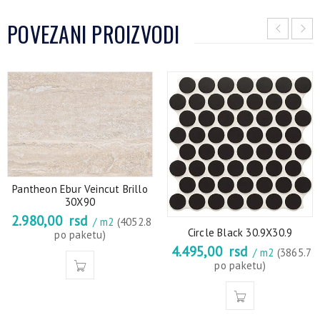
POVEZANI PROIZVODI
Pantheon Ebur Veincut Brillo
30X90
2.980,00
rsd
/ m2
(4052.8
Circle Black 30.9X30.9
po paketu)
4.495,00
rsd
/ m2
(3865.7
po paketu)