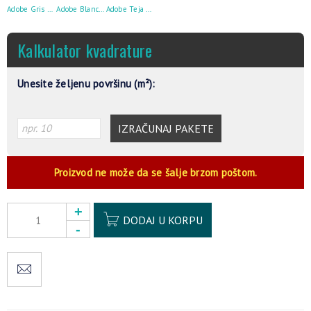
Adobe Gris 19×57
Adobe Blanco 19×57
Adobe Teja 19×57
Kalkulator kvadrature
Unesite željenu površinu (m²):
IZRAČUNAJ PAKETE
Proizvod ne može da se šalje brzom poštom.
Alternative:
DODAJ U KORPU