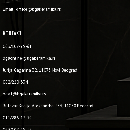
Email:
office@bgakeramika.rs
KONTAKT
063/107-95-61
bgaonline@bgakeramika.rs
Jurija Gagarina 32, 11073 Novi Beograd
062/220-334
bga1@bgakeramika.rs
Bulevar Kralja Aleksandra 433, 11050 Beograd
011/286-17-39
063/107-95-15