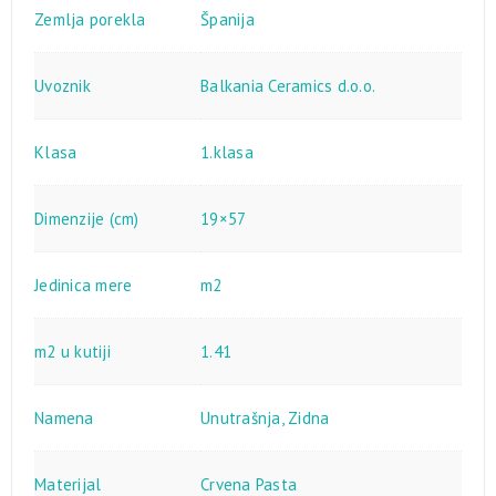
Zemlja porekla
Španija
Uvoznik
Balkania Ceramics d.o.o.
Klasa
1.klasa
Dimenzije (cm)
19×57
Jedinica mere
m2
m2 u kutiji
1.41
Namena
Unutrašnja
,
Zidna
Materijal
Crvena Pasta