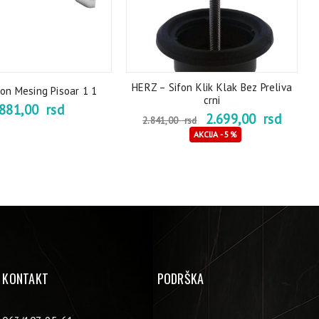
HERZ – Sifon Klik Klak Bez Preliva
on Mesing Pisoar 1 1
crni
.881,00
rsd
2.699,00
rsd
2.841,00
rsd
AKCIJA - 5%
KONTAKT
PODRŠKA