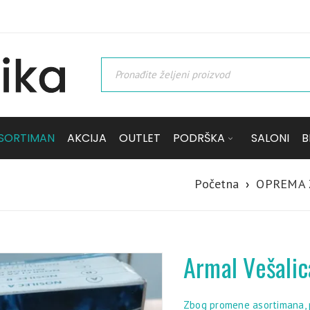
SORTIMAN
AKCIJA
OUTLET
PODRŠKA
SALONI
B
Početna
›
OPREMA 
Armal Vešalic
Zbog promene asortimana, p