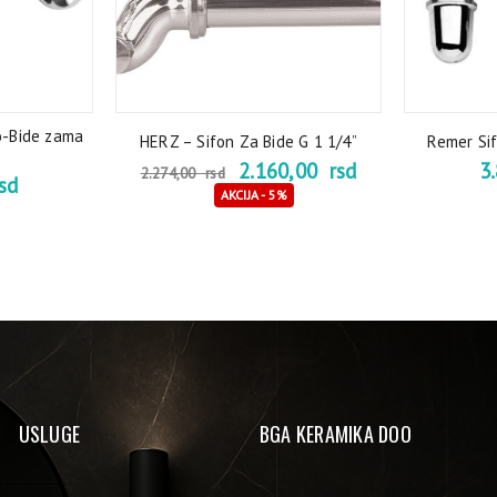
o-Bide zama
HERZ – Sifon Za Bide G 1 1/4”
Remer Sif
2.160,00
rsd
3
2.274,00
rsd
sd
AKCIJA - 5%
USLUGE
BGA KERAMIKA DOO