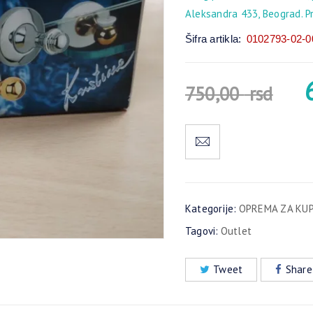
Aleksandra 433, Beograd. P
Šifra artikla:
0102793-02-0
750,00
rsd
Kategorije:
OPREMA ZA KU
Tagovi:
Outlet
Tweet
Share