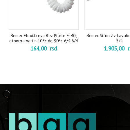
a
Remer Flexi.Crevo Bez Pilete Fi 40,
Remer Sifon Zz Lavab
otporna na t=-10ºc do 90ºc 6/4 6/4
5/4
164,00
rsd
1.905,00
r