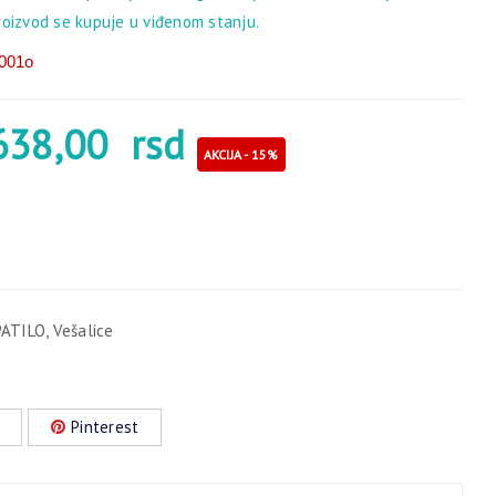
roizvod se kupuje u viđenom stanju.
001o
638,00
rsd
AKCIJA - 15%
PATILO
,
Vešalice
Pinterest