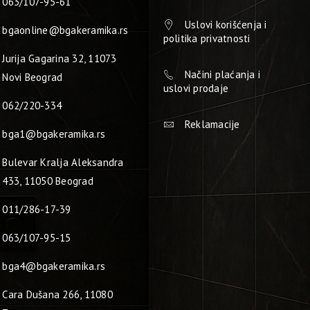
063/107-95-61
Uslovi korišćenja i
bgaonline@bgakeramika.rs
politika privatnosti
Jurija Gagarina 32, 11073
Načini plaćanja i
Novi Beograd
uslovi prodaje
062/220-334
Reklamacije
bga1@bgakeramika.rs
Bulevar Kralja Aleksandra
433, 11050 Beograd
011/286-17-39
063/107-95-15
bga4@bgakeramika.rs
Cara Dušana 266, 11080