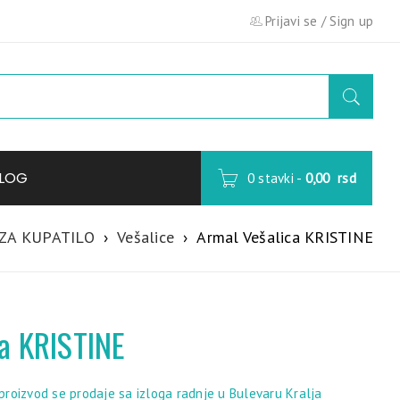
Prijavi se
/
Sign up
LOG
0 stavki
-
0,00
rsd
ZA KUPATILO
›
Vešalice
›
Armal Vešalica KRISTINE
a KRISTINE
roizvod se prodaje sa izloga radnje u Bulevaru Kralja