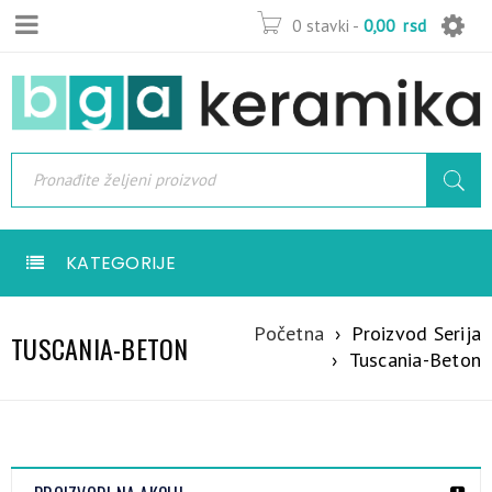
0 stavki
-
0,00
rsd
KATEGORIJE
Početna
›
Proizvod Serija
TUSCANIA-BETON
›
Tuscania-Beton