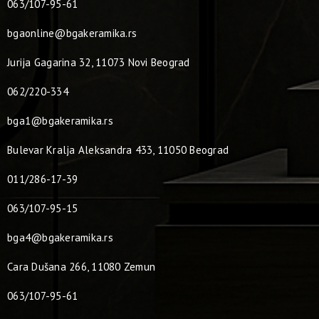
063/107-95-61
bgaonline@bgakeramika.rs
Jurija Gagarina 32, 11073 Novi Beograd
062/220-334
bga1@bgakeramika.rs
Bulevar Kralja Aleksandra 433, 11050 Beograd
011/286-17-39
063/107-95-15
bga4@bgakeramika.rs
Cara Dušana 266, 11080 Zemun
063/107-95-61